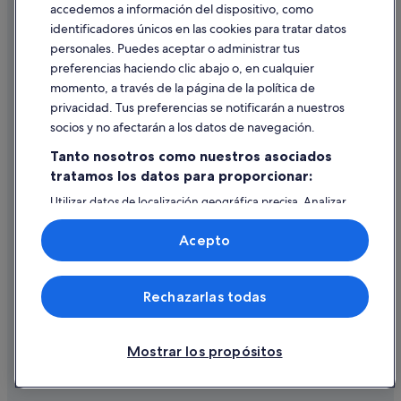
accedemos a información del dispositivo, como
Hoteles baratos en Cambados
identificadores únicos en las cookies para tratar datos
Ayuda
Hoteles cerca de Bodegas del Palacio de Fefiñanes
personales. Puedes aceptar o administrar tus
Ayuda
preferencias haciendo clic abajo o, en cualquier
Hoteles románticos en Cambados
momento, a través de la página de la política de
Cancelar un vuelo
Hoteles con gimnasio en Cambados
privacidad. Tus preferencias se notificarán a nuestros
Cancelar una reserva de hotel o de un alquiler vacacional
O Grove hoteles
socios y no afectarán a los datos de navegación.
Plazos de reembolso
Sanxenxo hoteles
Tanto nosotros como nuestros asociados
tratamos los datos para proporcionar:
Utilizar un cupón de Expedia
Hoteles de 5 estrellas en Cambados
Utilizar datos de localización geográfica precisa. Analizar
Documentos para viajes internacionales
activamente las características del dispositivo para su
identificación. Almacenar la información en un dispositivo
Acepto
y/o acceder a ella. Publicidad y contenido personalizados,
medición de publicidad y contenido, investigación de
audiencia y desarrollo de servicios.
© 2026 Expedia, Inc., una empresa de Expedia Group. Todos los
Rechazarlas todas
Lista de asociados (proveedores)
derechos reservados. Expedia y el logotipo de Expedia son marcas
comerciales o marcas comerciales registradas de Expedia, Inc.
Vacationspot, S.L., Agencia de Viajes, I-AV-0000631.3.
Mostrar los propósitos