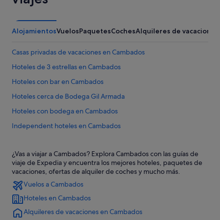
Alojamientos
Vuelos
Paquetes
Coches
Alquileres de vacaciones
Casas privadas de vacaciones en Cambados
Hoteles de 3 estrellas en Cambados
Hoteles con bar en Cambados
Hoteles cerca de Bodega Gil Armada
Hoteles con bodega en Cambados
Independent hoteles en Cambados
B&B en Cambados
¿Vas a viajar a Cambados? Explora Cambados con las guías de
Pensiones en Cambados
viaje de Expedia y encuentra los mejores hoteles, paquetes de
Paradores hoteles en Cambados
vacaciones, ofertas de alquiler de coches y mucho más.
Vuelos a Cambados
Hoteles cerca de Paseo marítimo de Cambados
Hoteles en Cambados
Hoteles cerca de Torre de San Sadurniño
Alquileres de vacaciones en Cambados
Hoteles cerca de Iglesia de Santa Mariña Dozo