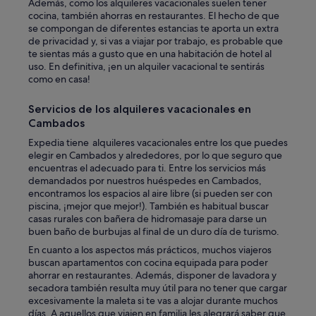
Además, como los alquileres vacacionales suelen tener
T
cocina, también ahorras en restaurantes. El hecho de que
o
se compongan de diferentes estancias te aporta un extra
d
de privacidad y, si vas a viajar por trabajo, es probable que
o
te sientas más a gusto que en una habitación de hotel al
n
uso. En definitiva, ¡en un alquiler vacacional te sentirás
u
como en casa!
e
v
o
Servicios de los alquileres vacacionales en
y
Cambados
m
Expedia tiene alquileres vacacionales entre los que puedes
u
elegir en Cambados y alrededores, por lo que seguro que
y
encuentras el adecuado para ti. Entre los servicios más
m
demandados por nuestros huéspedes en Cambados,
u
encontramos los espacios al aire libre (si pueden ser con
y
piscina, ¡mejor que mejor!). También es habitual buscar
c
casas rurales con bañera de hidromasaje para darse un
o
buen baño de burbujas al final de un duro día de turismo.
n
f
En cuanto a los aspectos más prácticos, muchos viajeros
o
buscan apartamentos con cocina equipada para poder
r
ahorrar en restaurantes. Además, disponer de lavadora y
t
secadora también resulta muy útil para no tener que cargar
a
excesivamente la maleta si te vas a alojar durante muchos
b
días. A aquellos que viajen en familia les alegrará saber que