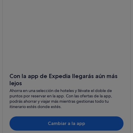
Hoteles baratos en Cambados
Hoteles cerca de Bodega Gil Armada
Hoteles con piscina en Cambados
Condominios en Cambados
Casas privadas de vacaciones en Cambados
Hoteles con bar en Cambados
Hoteles cerca de Museo Etnográfico y del Vino
Residences en Cambados
Hoteles cerca de Bodegas Martín Códax
Con la app de Expedia llegarás aún más
lejos
Hoteles con restaurante en Cambados
Ahorra en una selección de hoteles y llévate el doble de
Sanxenxo hoteles
puntos por reservar en la app. Con las ofertas de la app,
Hoteles de 5 estrellas en Cambados
podrás ahorrar y viajar más mientras gestionas todo tu
itinerario estés donde estés.
Hoteles en la playa en Cambados
Independent hoteles en Cambados
Cambiar a la app
Paradores hoteles en Cambados