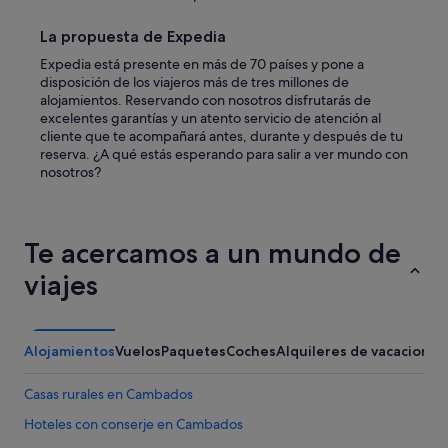
o
e
La propuesta de Expedia
n
Expedia está presente en más de 70 países y pone a
f
disposición de los viajeros más de tres millones de
a
alojamientos. Reservando con nosotros disfrutarás de
m
excelentes garantías y un atento servicio de atención al
i
cliente que te acompañará antes, durante y después de tu
l
reserva. ¿A qué estás esperando para salir a ver mundo con
i
nosotros?
a
c
o
m
o
Te acercamos a un mundo de
h
viajes
a
c
í
a
Alojamientos
Vuelos
Paquetes
Coches
Alquileres de vacaciones
t
i
e
Casas rurales en Cambados
m
Hoteles con conserje en Cambados
p
o