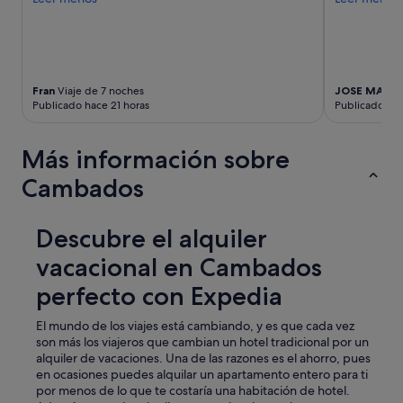
l
m
i
a
o
v
s
e
y
z
t
.
Fran
Viaje de 7 noches
JOSE MANU
o
"
Publicado hace 21 horas
Publicado hac
t
a
l
Más información sobre
m
e
Cambados
n
t
e
Descubre el alquiler
e
vacacional en Cambados
q
u
perfecto con Expedia
i
p
El mundo de los viajes está cambiando, y es que cada vez
a
son más los viajeros que cambian un hotel tradicional por un
d
alquiler de vacaciones. Una de las razones es el ahorro, pues
o
en ocasiones puedes alquilar un apartamento entero para ti
s
por menos de lo que te costaría una habitación de hotel.
.