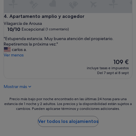
i
c
o
Apartamento amplio y acogedor
4. Apartamento amplio y acogedor
y
Vilagarcía de Arousa
s
10.0
10/10
Excepcional
(1 comentario)
i
sobre
n
"
"Estupenda estancia. Muy buena atención del propietario.
10,
r
E
Repetiremos la próxima vez."
Excepcional,
u
s
carlos a.
(1 comentario)
i
t
Ver menos
d
u
El
109 €
o
p
precio
incluye tasas e impuestos
s
e
actual
Del 7 sept al 8 sept
,
n
es
u
d
de
n
Mostrar más
a
109 €
i
e
c
s
Precio
Precio más bajo por noche encontrado en las últimas 24 horas para una
a
t
estancia de 1 noche y 2 adultos. Los precios y la disponibilidad están sujetos a
más
m
cambios. Pueden aplicarse términos y condiciones adicionales.
a
bajo
e
n
por
n
c
noche
Ver todos los alojamientos
t
i
encontrado
e
a
en
e