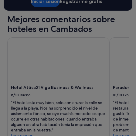
a
e
Iniciar sesión
Registrarme gratis
m
t
a
a
c
Mejores comentarios sobre
r
o
i
hoteles en Cambados
m
o
o
.
d
R
Hotel Attica21 Vigo Business & Wellness
Parador de 
í
e
s
p
i
e
m
t
a
i
,
r
e
e
s
m
Hotel Attica21 Vigo Business & Wellness
Parador de
p
o
a
s
8/10
Bueno
10/10
Excelen
c
l
"El hotel esta muy bien, solo con cruzar la calle se
"El hotel es
i
a
llega a la playa. Nos ha sorprendido el nivel de
restaurante
o
p
aislamiento fónico, se oye muchísimo todo los que
gustó. Tuvi
s
r
ocurre en otras habitaciones, cuando entraba
de inmediat
a
ó
alguien en otra habitación tenía la impresión que
problema co
m
x
entraba en la nuestra."
de mantenim
p
i
Leer menos
Leer menos