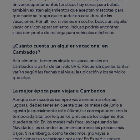
l
en varios apartamentos turísticos hay cunas para bebés;
e
también existen alojamientos que aceptan mascotas para
.
que nadie se tenga que quedar en casa durante las
L
vacaciones. Por último, si vienes en coche, busca un alquiler
o
vacacional con aparcamiento; incluso podrás encontrar
s
sitios con punto de recarga para vehículos eléctricos.
n
i
¿Cuánto cuesta un alquiler vacacional en
ñ
Cambados?
o
s
Actualmente, tenemos alquileres vacacionales en
q
Cambados a partir de tan solo 89 €. Recuerda que las tarifas
u
varían según las fechas del viaje, la ubicación y los servicios
e
que elijas.
r
í
La mejor época para viajar a Cambados
a
n
Aunque con nosotros siempre vas a encontrar ofertas
q
jugosas, debes tener en cuenta que los meses de junio a
u
agosto (especialmente este último) se corresponden con la
e
temporada alta, por lo que los precios de los alojamientos
d
pueden subir. En los meses más fríos, exceptuando las
a
Navidades, es cuando suelen encontrarse los precios más
r
bajos. Sin embargo, como te decimos, ¡no vayas a
s
condicionar tus vacaciones por esto! En Expedia seguro