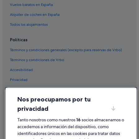
Hoteles cerca de Torre de San Sadurniño
Vuelos baratos en España
Alquiler de coches en España
Todos los alojamientos
Políticas
Términos y condiciones generales (excepto para reservas de Vrbo)
Términos y condiciones de Vrbo
Accesibilidad
Privacidad
Cookies
Nos preocupamos por tu
Condiciones de uso
privacidad
Información legal/contacto
Tanto nosotros como nuestros
16
socios almacenamos o
Pautas sobre el contenido y cómo denunciar contenido
accedemos a información del dispositivo, como
identificadores únicos en las cookies para tratar datos
Ayuda