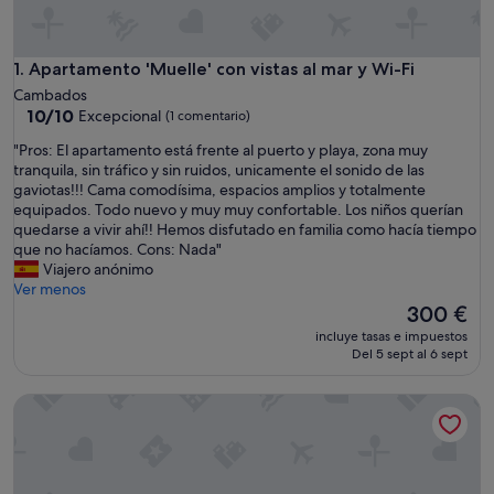
Apartamento 'Muelle' con vistas al mar y Wi-Fi
1. Apartamento 'Muelle' con vistas al mar y Wi-Fi
Cambados
10.0
10/10
Excepcional
(1 comentario)
sobre
"
"Pros: El apartamento está frente al puerto y playa, zona muy
10,
P
tranquila, sin tráfico y sin ruidos, unicamente el sonido de las
Excepcional,
r
gaviotas!!! Cama comodísima, espacios amplios y totalmente
(1 comentario)
o
equipados. Todo nuevo y muy muy confortable. Los niños querían
s
quedarse a vivir ahí!! Hemos disfutado en familia como hacía tiempo
:
que no hacíamos. Cons: Nada"
E
Viajero anónimo
l
Ver menos
a
El
300 €
p
precio
incluye tasas e impuestos
a
actual
Del 5 sept al 6 sept
r
es
t
de
Apartamento 'Muelle' con vistas al mar y Wi-Fi
a
300 €
m
e
n
t