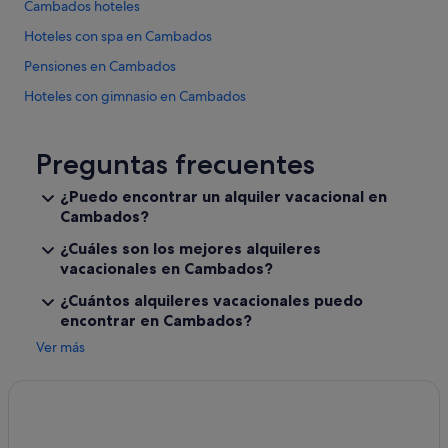
Cambados hoteles
q
u
Hoteles con spa en Cambados
e
Pensiones en Cambados
n
o
Hoteles con gimnasio en Cambados
h
a
Hoteles que aceptan mascotas en Cambados
c
Casas de campo en Cambados
Preguntas frecuentes
í
a
Campings de caravanas en Cambados
m
¿Puedo encontrar un alquiler vacacional en
o
Cambados?
Hoteles cerca de Plaza de Fefiñáns
s
Hoteles románticos en Cambados
.
¿Cuáles son los mejores alquileres
C
vacacionales en Cambados?
Hoteles con bodega en Cambados
o
¿Cuántos alquileres vacacionales puedo
n
Paradores hoteles en Isla de La Toja
s
encontrar en Cambados?
Cabañas en Cambados
:
Ver más
N
Hoteles de 4 estrellas en Cambados
a
d
Apartamentos en Cambados
a
Hoteles con wifi en Cambados
"