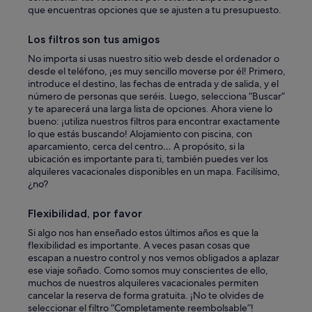
e
que encuentras opciones que se ajusten a tu presupuesto.
a
v
Los filtros son tus amigos
i
v
No importa si usas nuestro sitio web desde el ordenador o
i
desde el teléfono, ¡es muy sencillo moverse por él! Primero,
r
introduce el destino, las fechas de entrada y de salida, y el
a
número de personas que seréis. Luego, selecciona “Buscar”
h
y te aparecerá una larga lista de opciones. Ahora viene lo
í
bueno: ¡utiliza nuestros filtros para encontrar exactamente
!
lo que estás buscando! Alojamiento con piscina, con
!
aparcamiento, cerca del centro… A propósito, si la
H
ubicación es importante para ti, también puedes ver los
e
alquileres vacacionales disponibles en un mapa. Facilísimo,
m
¿no?
o
s
Flexibilidad, por favor
d
i
Si algo nos han enseñado estos últimos años es que la
s
flexibilidad es importante. A veces pasan cosas que
f
escapan a nuestro control y nos vemos obligados a aplazar
u
ese viaje soñado. Como somos muy conscientes de ello,
t
muchos de nuestros alquileres vacacionales permiten
a
cancelar la reserva de forma gratuita. ¡No te olvides de
d
seleccionar el filtro “Completamente reembolsable”!