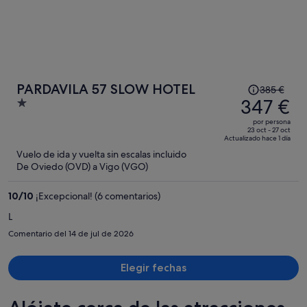
El
PARDAVILA 57 SLOW HOTEL
385 €
precio
347 €
1
era
out
por persona
de
of
23 oct - 27 oct
Actualizado hace 1 día
385 €,
5
Vuelo de ida y vuelta sin escalas incluido
ahora
De Oviedo (OVD) a Vigo (VGO)
es
de
10
/
10
¡Excepcional! (6 comentarios)
347 €
por
L
persona
Comentario del 14 de jul de 2026
Elegir fechas