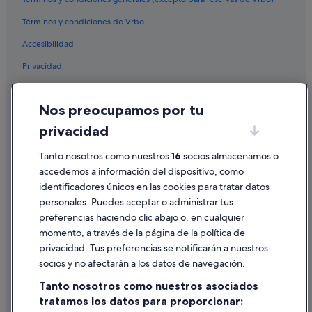
B&B en Cambados
Términos y condiciones de Vrbo
Hoteles cerca de Bodegas del Palacio de Fefiñanes
Accesibilidad
Casas rurales en Cambados
Privacidad
Hoteles cerca de Paseo marítimo de Cambados
Cookies
Hoteles con restaurante en Cambados
Nos preocupamos por tu
Condiciones de uso
Hoteles de 5 estrellas en Cambados
privacidad
Información legal/contacto
Hoteles cerca de Plaza de Fefiñáns
Tanto nosotros como nuestros
16
socios almacenamos o
Pautas sobre el contenido y cómo denunciar contenido
Hoteles baratos en Cambados
accedemos a información del dispositivo, como
Villas en Cambados
identificadores únicos en las cookies para tratar datos
Ayuda
personales. Puedes aceptar o administrar tus
Condominios en Cambados
Ayuda
preferencias haciendo clic abajo o, en cualquier
Hoteles con wifi en Cambados
momento, a través de la página de la política de
Cancelar un vuelo
Nh Hotels en Cambados
privacidad. Tus preferencias se notificarán a nuestros
Cancelar una reserva de hotel o de un alquiler vacacional
socios y no afectarán a los datos de navegación.
Casas rurales en Deiro
Plazos de reembolso
Tanto nosotros como nuestros asociados
Paradores hoteles en Cambados
tratamos los datos para proporcionar:
Utilizar un cupón de Expedia
Casas de campo en Cambados