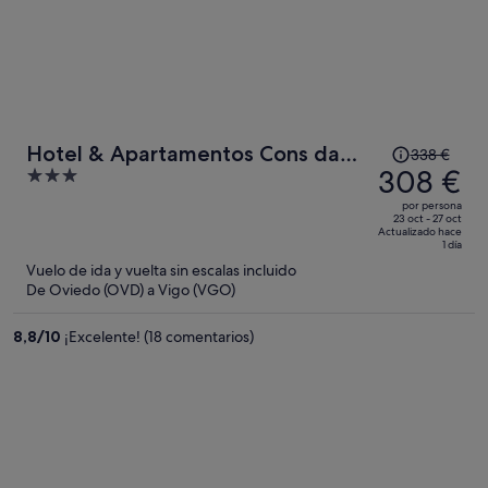
El
Hotel & Apartamentos Cons da
338 €
precio
308 €
3
Garda
era
out
por persona
de
of
23 oct - 27 oct
Actualizado hace
338 €,
5
1 día
ahora
Vuelo de ida y vuelta sin escalas incluido
es
De Oviedo (OVD) a Vigo (VGO)
de
308 €
8,8
/
10
¡Excelente! (18 comentarios)
por
persona