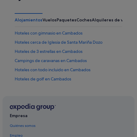
Alojamientos
Vuelos
Paquetes
Coches
Alquileres de vacaci
Hoteles con gimnasio en Cambados
Hoteles cerca de Iglesia de Santa Mariña Dozo
Hoteles de 3 estrellas en Cambados
Campings de caravanas en Cambados
Hoteles con todo incluido en Cambados
Hoteles de golf en Cambados
Apartoteles en Cambados
Hoteles boutique en Cambados
Independent hoteles en Cambados
Cabañas en Cambados
Empresa
Hoteles cerca de Torre de San Sadurniño
Quiénes somos
O Monte hoteles
Empleo