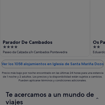
Parador De Cambados
Os Pazos
-
semana,
10
14
ago
ago
-
16
ago
Parador De Cambados
Os Pa
4
2
out
out
Paseo da Calzada s/n Cambados Pontevedra
Eduardo
of
of
5
5
Ver los 1058 alojamientos en Iglesia de Santa Mariña Dozo
Precio más bajo por noche encontrado en las últimas 24 horas para una estancia
de 1 noche y 2 adultos. Los precios y la disponibilidad están sujetos a cambios.
Pueden aplicarse términos y condiciones adicionales.
Te acercamos a un mundo de
viajes