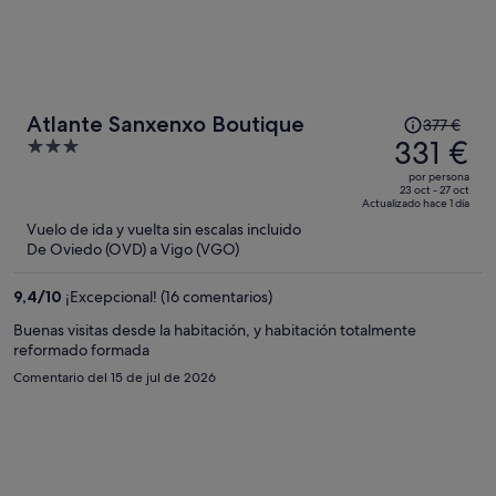
El
Atlante Sanxenxo Boutique
377 €
precio
331 €
3
era
out
por persona
de
of
23 oct - 27 oct
Actualizado hace 1 día
377 €,
5
Vuelo de ida y vuelta sin escalas incluido
ahora
De Oviedo (OVD) a Vigo (VGO)
es
de
9,4
/
10
¡Excepcional! (16 comentarios)
331 €
por
Buenas visitas desde la habitación, y habitación totalmente
reformado formada
persona
Comentario del 15 de jul de 2026