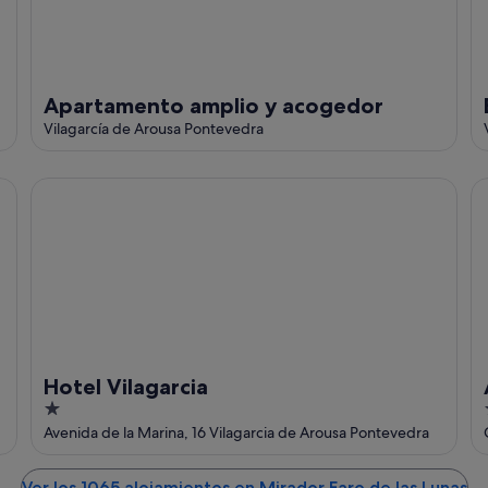
Apartamento amplio y acogedor
Vilagarcía de Arousa Pontevedra
Hotel Vilagarcia
Al
Hotel Vilagarcia
1
out
Avenida de la Marina, 16 Vilagarcia de Arousa Pontevedra
of
5
Ver los 1065 alojamientos en Mirador Faro de las Lunas