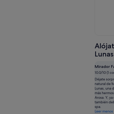
Alója
Lunas
Mirador F
10.0/10 (1 c
Déjate sorpr
natural de M
Lunas, una d
más hermosa
Arosa. Y, ya
también debe
spa.
Leer menos