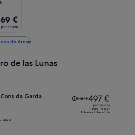
a
69 €
por adulto
anova de Arosa
ro de las Lunas
El
 Cons da Garda
497 €
550 €
precio
por persona
era
11 sept - 16 sept
Actualizado hace 1 día
de
ncluido
550 €,
ahora
es