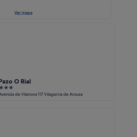
Ver mapa
zo O Rial
Pazo O Rial
3
out
Avenida de Vilanova 117 Vilagarcia de Arousa
of
5
lcony at Arousa - Upscale Getaway + Patio