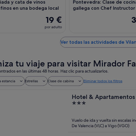
uiada y cata de vinos
Pontevedra: Clase de cocin
o finos en una bodega local
gallega con Chef Instructor
19 €
3
por adulto
Ver todas las actividades de Vil
iza tu viaje para visitar Mirador Fa
ntrados en las últimas 48 horas. Haz clic para actualizarlos.
a estancia
Estrellas
Clase de cabina
Eliminar todos los filtros
Hotel & Apartamentos
3
out
of
Vuelo de ida y vuelta sin escalas i
5
De Valencia (VLC) a Vigo (VGO)