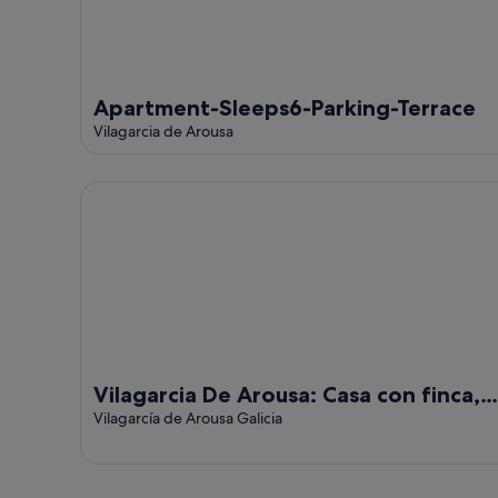
Apartment-Sleeps6-Parking-Terrace
Vilagarcia de Arousa
Vilagarcia De Arousa: Casa con finca, cerca del mar.
Vilagarcia De Arousa: Casa con finca,
cerca del mar.
Vilagarcía de Arousa Galicia