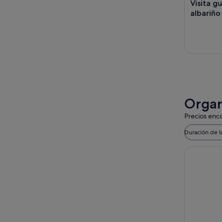
Visita g
albariñ
Organ
Precios enco
Duración de l