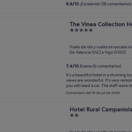
8,8
/
10
¡Excelente! (18 comentarios)
The Vinea Collection H
5
out
of
Vuelo de ida y vuelta sin escalas i
5
De Valencia (VLC) a Vigo (VGO)
7,4
/
10
Bueno (6 comentarios)
It’s a beautiful hotel in a stunning 
views are wonderful. It’s very remote
you will need a car. The staff were l
is understandable).
Comentario del 15 de jul de 2026
Hotel Rural Campaniol
2
out
of
Vuelo de ida y vuelta sin escalas i