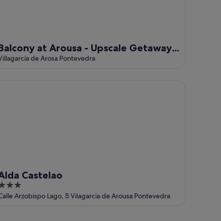
Balcony at Arousa - Upscale Getaway +
Patio
Villagarcía de Arosa Pontevedra
da Castelao
Alda Castelao
3
out
Calle Arzobispo Lago, 5 Vilagarcia de Arousa Pontevedra
of
5