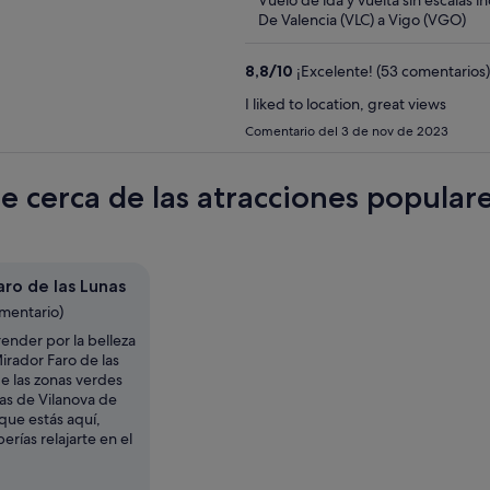
5
De Valencia (VLC) a Vigo (VGO)
8,8
/
10
¡Excelente! (53 comentarios)
I liked to location, great views
Comentario del 3 de nov de 2023
te cerca de las atracciones popular
aro de las Lunas
omentario)
ender por la belleza
irador Faro de las
e las zonas verdes
s de Vilanova de
 que estás aquí,
rías relajarte en el