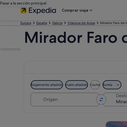
Pasar a la sección principal
Comprar viaje
Europa
España
Galicia
Vilanova de Arosa
Mirador Faro de l
Mirador Faro 
Alojamiento añadido
Vuelo añadido
Coche
Turista
Origen
Dest
Ver mapa
Visitas gu