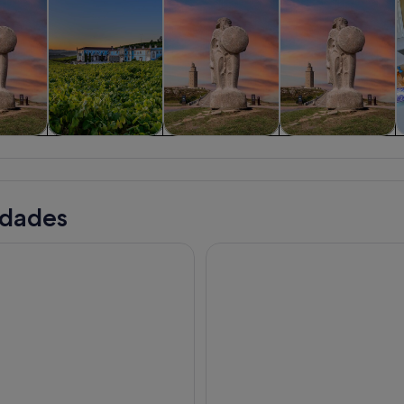
iadas y
Comidas,
Visitas privadas y
Historia y cultura
C
nes de
bebidas y vida
personalizadas
ía
nocturna
idades
ada y cata de vinos albariño finos en una bodega local
Pontevedra: Clase de cocina g