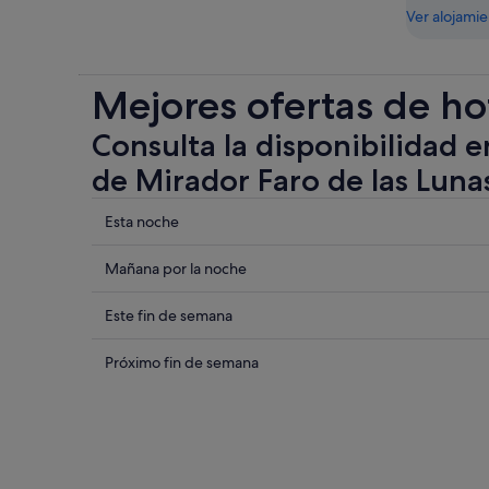
Ver alojami
Mejores ofertas de ho
Consulta la disponibilidad e
de Mirador Faro de las Luna
Comprueba
Esta noche
los
precios
Comprueba
Mañana por la noche
cerca
los
de
precios
Comprueba
Este fin de semana
Mirador
cerca
los
Faro
de
precios
Comprueba
Próximo fin de semana
de
Mirador
cerca
los
las
Faro
de
precios
Lunas
de
Mirador
cerca
para
las
Faro
de
esta
Lunas
de
Mirador