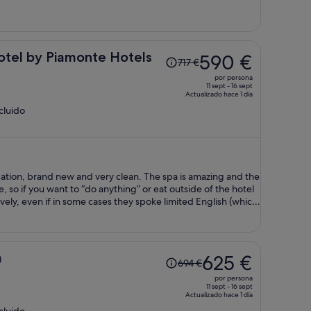
de
497 €
por
persona
El
otel by Piamonte Hotels
590 €
717 €
precio
por persona
era
11 sept - 16 sept
Actualizado hace 1 día
de
ncluido
717 €,
ahora
es
de
590 €
location, brand new and very clean. The spa is amazing and the
por
, so if you want to “do anything” or eat outside of the hotel
persona
ovely, even if in some cases they spoke limited English (which
El
a
625 €
694 €
precio
por persona
era
11 sept - 16 sept
Actualizado hace 1 día
de
ncluido