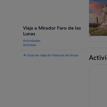
Viaja a Mirador Faro de las
Lunas
Visitas gu
Actividades
excursio
Activities
un d
Guía de viaje de Vilanova de Arosa
Activ
Visita gui