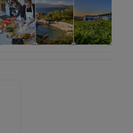
lases y talleres
Aventuras y al
Visitas acuáticas y
aire libre
cruceros
allega con Chef Instructor