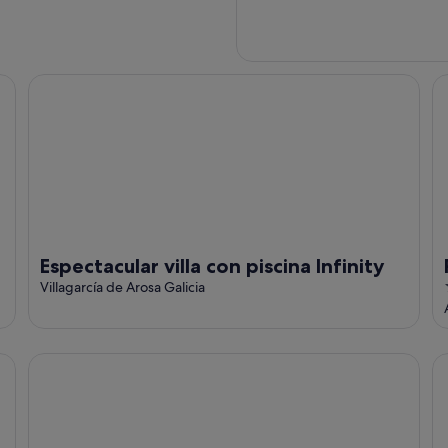
Espectacular villa con piscina Infinity
Pa
Espectacular villa con piscina Infinity
Villagarcía de Arosa Galicia
Apartamento amplio y acogedor
Ba