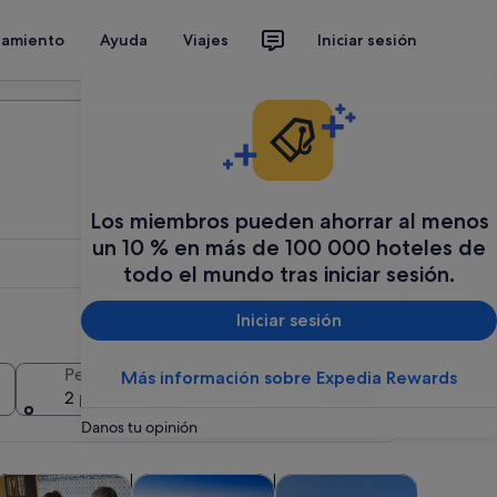
jamiento
Ayuda
Viajes
Iniciar sesión
Organiza tu viaje
Los miembros pueden ahorrar al menos
un 10 % en más de 100 000 hoteles de
todo el mundo tras iniciar sesión.
Iniciar sesión
Añadir varias fechas o destinos
Personas
Más información sobre Expedia Rewards
Buscar
2 personas, 1 habitación
Danos tu opinión
aña nueva
bre en una pestaña nueva
 abre en una pestaña nueva
Se abre en una pestaña nueva
Se abre en una pestañ
lases y talleres
Aventuras y al aire libre
Visitas acuáticas y cruceros