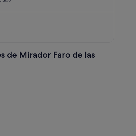
694 €,
ahora
es
de
625 €
por
persona
es de Mirador Faro de las