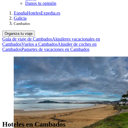
Danos tu opinión
España
Hoteles
Expedia.es
Galicia
Cambados
Organiza tu viaje
Guía de viaje de Cambados
Alquileres vacacionales en
Cambados
Vuelos a Cambados
Alquiler de coches en
Cambados
Paquetes de vacaciones en Cambados
Hoteles en Cambados