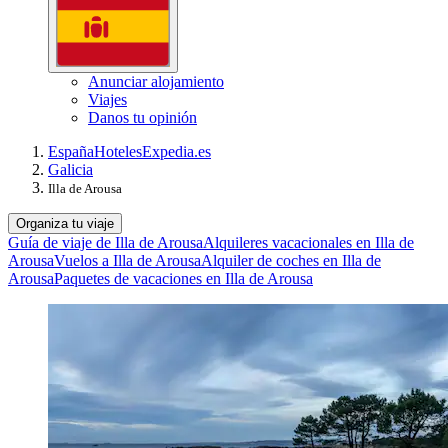
Anunciar alojamiento
Viajes
Danos tu opinión
España
Hoteles
Expedia.es
Galicia
Illa de Arousa
Organiza tu viaje
Guía de viaje de Illa de Arousa
Alquileres vacacionales en Illa de
Arousa
Vuelos a Illa de Arousa
Alquiler de coches en Illa de
Arousa
Paquetes de vacaciones en Illa de Arousa