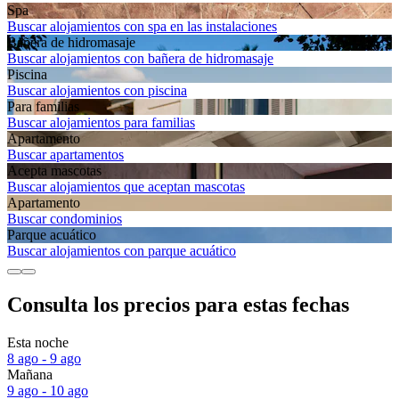
Spa
Buscar alojamientos con spa en las instalaciones
Bañera de hidromasaje
Buscar alojamientos con bañera de hidromasaje
Piscina
Buscar alojamientos con piscina
Para familias
Buscar alojamientos para familias
Apartamento
Buscar apartamentos
Acepta mascotas
Buscar alojamientos que aceptan mascotas
Apartamento
Buscar condominios
Parque acuático
Buscar alojamientos con parque acuático
Consulta los precios para estas fechas
Esta noche
8 ago - 9 ago
Mañana
9 ago - 10 ago