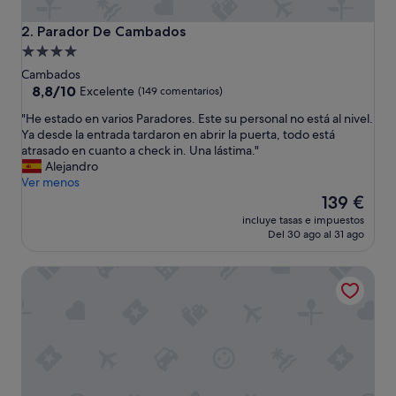
Parador De Cambados
2. Parador De Cambados
Alojamiento
de
Cambados
4.0 estrellas
8.8
8,8/10
Excelente
(149 comentarios)
sobre
"
"He estado en varios Paradores. Este su personal no está al nivel.
10,
H
Ya desde la entrada tardaron en abrir la puerta, todo está
Excelente,
e
atrasado en cuanto a check in. Una lástima."
(149 comentarios)
e
Alejandro
s
Ver menos
t
El
139 €
a
precio
incluye tasas e impuestos
d
actual
Del 30 ago al 31 ago
o
es
e
de
Hotel Europa
n
139 €
v
a
r
i
o
s
P