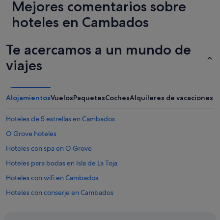
Mejores comentarios sobre
para
a
una
d
hoteles en Cambados
estancia
a
de
t
1 noche
a
Te acercamos a un mundo de
y
r
2 adultos.
d
viajes
Los
a
precios
r
y
o
la
n
Alojamientos
Vuelos
Paquetes
Coches
Alquileres de vacaciones
disponibilidad
e
están
n
Hoteles de 5 estrellas en Cambados
sujetos
a
a
b
O Grove hoteles
cambios.
r
Pueden
i
Hoteles con spa en O Grove
aplicarse
r
Hoteles para bodas en Isla de La Toja
términos
l
y
a
Hoteles con wifi en Cambados
condiciones
p
adicionales.
u
Hoteles con conserje en Cambados
e
Casas rurales en Cambados
r
t