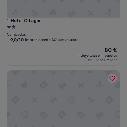
Hotel O Lagar
1. Hotel O Lagar
Alojamiento
de
Cambados
2.0 estrellas
9.0
9,0/10
Impresionante
(37 comentarios)
sobre
El
80 €
10,
precio
Impresionante,
incluye tasas e impuestos
actual
(37 comentarios)
Del 1 sept al 2 sept
es
de
Parador De Cambados
80 €