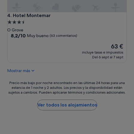
e
s
t
Hotel Montemar
4. Hotel Montemar
á
Alojamiento
a
de
O Grove
l
3.5 estrellas
8.2
8,2/10
n
Muy bueno
(63 comentarios)
sobre
i
El
63 €
10,
v
precio
Muy
e
incluye tasas e impuestos
actual
bueno,
l
Del 6 sept al 7 sept
es
(63 comentarios)
.
de
Y
Mostrar más
63 €
a
d
Precio
Precio más bajo por noche encontrado en las últimas 24 horas para una
e
estancia de 1 noche y 2 adultos. Los precios y la disponibilidad están
más
s
sujetos a cambios. Pueden aplicarse términos y condiciones adicionales.
bajo
d
por
e
noche
Ver todos los alojamientos
l
encontrado
a
en
e
las
n
últimas
t
24 horas
r