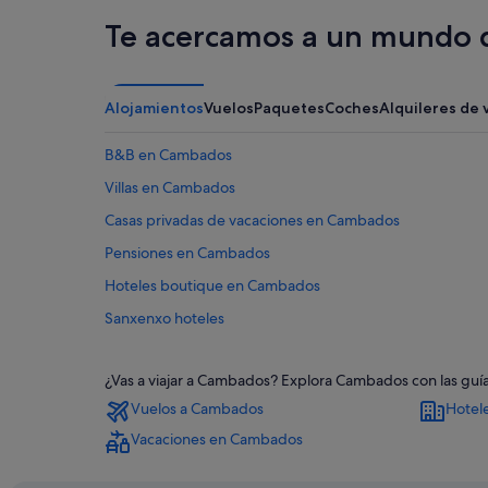
Te acercamos a un mundo d
Alojamientos
Vuelos
Paquetes
Coches
Alquileres de 
B&B en Cambados
Villas en Cambados
Casas privadas de vacaciones en Cambados
Pensiones en Cambados
Hoteles boutique en Cambados
Sanxenxo hoteles
Nh Hotels en Cambados
¿Vas a viajar a Cambados? Explora Cambados con las guía
Hoteles que aceptan mascotas en Cambados
Vuelos a Cambados
Hotel
Independent hoteles en Cambados
Vacaciones en Cambados
Hoteles de 3 estrellas en Cambados
Hoteles con bar en Cambados