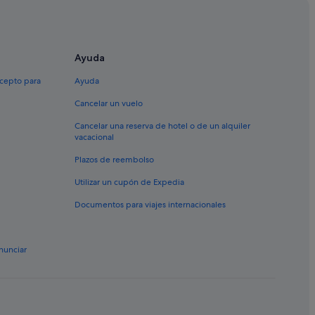
Ayuda
urniño
s
xcepto para
Ayuda
ena
Cancelar un vuelo
Cancelar una reserva de hotel o de un alquiler
vacacional
da
Plazos de reembolso
 de Cambados
Utilizar un cupón de Expedia
Documentos para viajes internacionales
s
dos
o y del Vino
nunciar