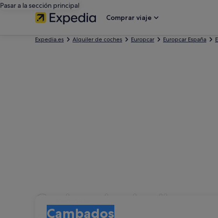
Pasar a la sección principal
Comprar viaje
Expedia.es
Alquiler de coches
Europcar
Europcar España
E
Coches de alquiler co
Recogida
Recogida
Cambados