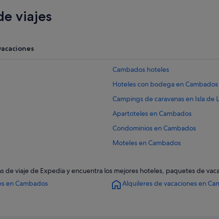
e viajes
vacaciones
Cambados hoteles
Hoteles con bodega en Cambados
Campings de caravanas en Isla de L
Apartoteles en Cambados
Condominios en Cambados
Moteles en Cambados
Residences en Cambados
s de viaje de Expedia y encuentra los mejores hoteles, paquetes de vaca
O Grove hoteles
es en Cambados
Alquileres de vacaciones en C
Hoteles de 5 estrellas en Cambado
Campings de caravanas en Camba
Hoteles cerca de Bodegas del Pala