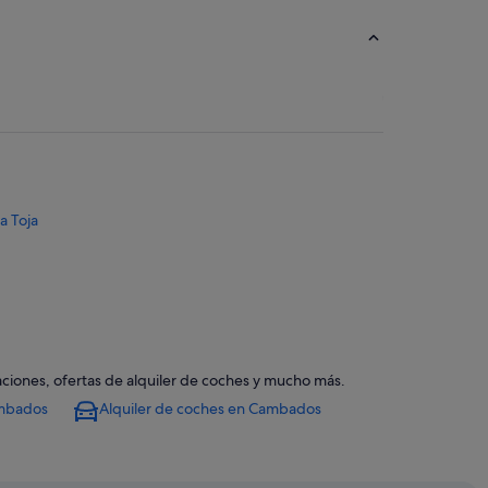
a Toja
ciones, ofertas de alquiler de coches y mucho más.
ambados
Alquiler de coches en Cambados
s
dos
cio de Fefiñanes