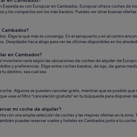
pcar en Cambados?
en Expedia.es con Europcar en Cambados. Europcar ofrece coches de todo t
os y los compactos son los más baratos. Puedes ver otras buenas ofertas
en Cambados?
. Elige la que más te convenga. En el aeropuerto y en el centro encontr
ejos. Desplázate hacia abajo para ver las oficinas disponibles en los alrede
ilar en Cambados?
 inventario varía según las ubicaciones de coches de alquiler de Europ
lsillos y preferencias. Elige entre coches baratos, de lujo, de gama med
 tu destino, sea cual sea.
el coche. Algunos se pueden cancelar gratis, mientras que es posible q
ue uses el filtro "cancelación gratuita" en tu búsqueda para disponer de
ervar mi coche de alquiler?
uenta con una amplia selección de coches y las mejores ofertas en la zon
También puedes reservar vuelos y hoteles en Cambados junto a tu coche 