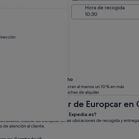
Entrega en el lugar de 
a de entrega
Hora de recogida
go
 un recargo.
irección
Date un capricho
Los miembros ahorran al menos un 10 % en más
de un millón de coches de alquiler
 coches de alquiler de Europcar e
e de Europcar en Cambados con Expedia.es?
Cambados, Galicia, de Europcar en las ubicaciones de recogida y entreg
o de atención al cliente.