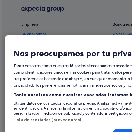
Hoteles cerca de Bodegas Martín Códax
Hoteles con piscina en Cambados
Empresa
Búsqued
Hoteles con conserje en Cambados
Hoteles cerca de Iglesia de Santa Mariña Dozo
Quiénes somos
Viajes a Esp
Cabañas en Cambados
Empleo
Hoteles en 
Nos preocupamos por tu priva
O Monte hoteles
Anuncia tu alojamiento
Alquileres 
Hoteles con todo incluido en Cambados
Publicidad
Paquetes de
Tanto nosotros como nuestros
16
socios almacenamos o accedemos
Apartamentos en Cambados
Prensa
Vuelos bara
como identificadores únicos en las cookies para tratar datos per
Nh Hotels en Isla de La Toja
tus preferencias haciendo clic abajo o, en cualquier momento, a t
Alquiler de
privacidad. Tus preferencias se notificarán a nuestros socios y n
Hoteles con wifi en Cambados
Todos los a
Tanto nosotros como nuestros asociados tratamos l
Apartamentos en Isla de La Toja
Utilizar datos de localización geográfica precisa. Analizar activamente
Paradores hoteles en Cambados
su identificación. Almacenar la información en un dispositivo y/o acc
Hoteles cerca de Mirador de A Pastora
personalizados, medición de publicidad y contenido, investigación de
Lista de asociados (proveedores)
Hoteles de golf en Cambados
Hoteles baratos en Cambados