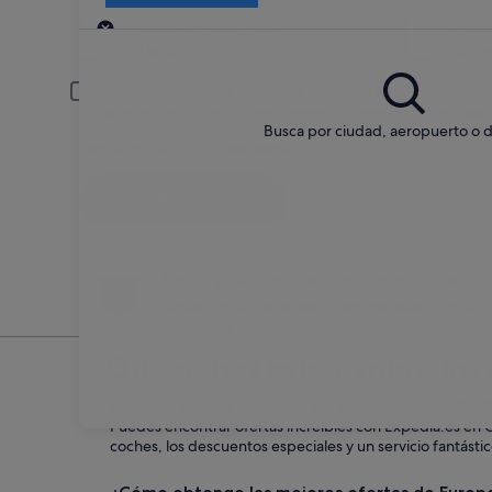
Recogida
Fecha de recogida
Fech
21 ago
22 a
Conductor menor de 30 años o mayor de 70
Es posible que los conductores jóvenes o los mayores deban pagar
Busca por ciudad, aeropuerto o d
Tengo un código de descuento
Buscar
No te preocupes si cambias de idea
Anulación sin penalización en una selección de
coches de alquiler
Qué debes saber sobre los
¿Cuáles son las ventajas de alquilar un coch
Puedes encontrar ofertas increíbles con Expedia.es en 
coches, los descuentos especiales y un servicio fantástic