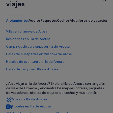
viajes
Alojamientos
Vuelos
Paquetes
Coches
Alquileres de vacaciones
Villas en Vilanova de Arosa
Residences en Illa de Arousa
Campings de caravanas en Illa de Arousa
Casas de huéspedes en Vilanova de Arosa
Hoteles de aventura en Illa de Arousa
Casas de campo en Illa de Arousa
Pensiones en Illa de Arousa
¿Vas a viajar a Illa de Arousa? Explora Illa de Arousa con las guías
Illa de Arousa hoteles
de viaje de Expedia y encuentra los mejores hoteles, paquetes
Cabañas en Illa de Arousa
de vacaciones, ofertas de alquiler de coches y mucho más.
Vuelos a Illa de Arousa
Casas privadas de vacaciones en Illa de Arousa
Hoteles en Illa de Arousa
Condominios en Illa de Arousa