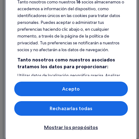
Tanto nosotros como nuestros
16
socios almacenamos o
Pautas sobre el contenido y cómo denunciar contenido
Albergues en Vilanova de Arosa
accedemos a información del dispositivo, como
Hoteles de 5 estrellas en Illa de Arousa
identificadores únicos en las cookies para tratar datos
Ayuda
Moteles en Illa de Arousa
personales. Puedes aceptar o administrar tus
Ayuda
preferencias haciendo clic abajo o, en cualquier
Hoteles de 4 estrellas en Illa de Arousa
momento, a través de la página de la política de
Cancelar un vuelo
Cabañas en Vilanova de Arosa
privacidad. Tus preferencias se notificarán a nuestros
Cancelar una reserva de hotel o de un alquiler vacacional
Hoteles cerca de Parque Natural de Carreirón
socios y no afectarán a los datos de navegación.
Plazos de reembolso
Apartamentos en Illa de Arousa
Tanto nosotros como nuestros asociados
tratamos los datos para proporcionar:
Utilizar un cupón de Expedia
Pensiones en Vilanova de Arosa
Utilizar datos de localización geográfica precisa. Analizar
Documentos para viajes internacionales
activamente las características del dispositivo para su
identificación. Almacenar la información en un dispositivo
Acepto
y/o acceder a ella. Publicidad y contenido personalizados,
medición de publicidad y contenido, investigación de
audiencia y desarrollo de servicios.
© 2026 Expedia, Inc., una empresa de Expedia Group. Todos los
Rechazarlas todas
Lista de asociados (proveedores)
derechos reservados. Expedia y el logotipo de Expedia son marcas
comerciales o marcas comerciales registradas de Expedia, Inc.
Vacationspot, S.L., Agencia de Viajes, I-AV-0000631.3.
Mostrar los propósitos