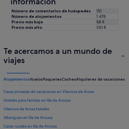
información
d
o
Número de comentarios de huéspedes
151
p
a
Número de alojamientos
1.478
r
Precio más bajo
58 €
a
Precio más alto
130 €
u
n
c
o
Te acercamos a un mundo de
n
f
viajes
o
r
t
a
Alojamientos
Vuelos
Paquetes
Coches
Alquileres de vacaciones
b
l
Casas privadas de vacaciones en Vilanova de Arosa
e
d
Hoteles para familias en Illa de Arousa
e
Vilanova de Arosa hoteles
s
c
Albergues en Illa de Arousa
a
n
Casas rurales en Illa de Arousa