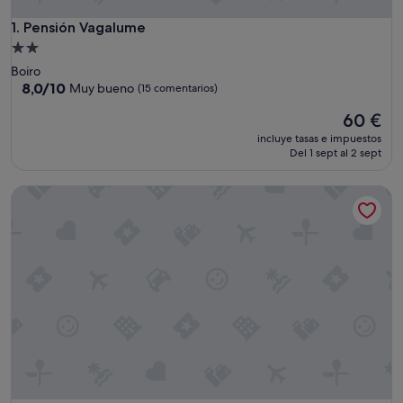
Pensión Vagalume
1. Pensión Vagalume
Alojamiento
de
Boiro
2.0 estrellas
8.0
8,0/10
Muy bueno
(15 comentarios)
sobre
El
60 €
10,
precio
Muy
incluye tasas e impuestos
actual
bueno,
Del 1 sept al 2 sept
es
(15 comentarios)
de
Pensión Residencia A Cruzán - Adults Only
60 €