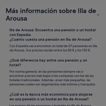
s
t
t
o
Más información sobre Illa de
a
d
d
Arousa
o
o
e
c
s
o
t
Illa de Arousa: Encuentra una pensión o un hostal
m
á
con Expedia
o
h
¿Cuánto cuesta una pensión en Illa de Arousa?
e
e
n
Con Expedia vas a encontrar un total de 27 pensiones en Illa
r
c
de Arousa. Sus precios oscilan entre los 58 € y los 130 €.
m
a
o
s
s
¿Qué diferencia hay entre una pensión y un
a
o
hotel?
.
,
S
Por norma general, en las pensiones siempre vas a
s
i
encontrar precios más bajos si los comparas con los de los
ú
n
hoteles tradicionales. Además, al ser más pequeñas, las
p
d
pensiones suelen ser alojamientos más íntimos y tranquilos.
e
u
r
d
c
¿Cuál es la época más económica para alojarse
a
u
en una pensión o un hostal en Illa de Arousa?
v
i
o
Los precios de las pensiones y hostales en Illa de Arousa