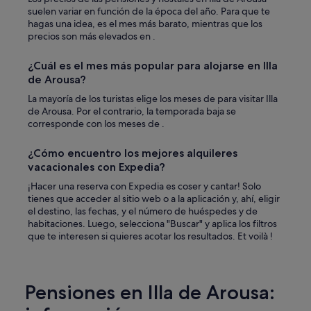
d
l
suelen variar en función de la época del año. Para que te
a
v
hagas una idea, es el mes más barato, mientras que los
d
e
precios son más elevados en .
o
r
y
e
d
¿Cuál es el mes más popular para alojarse en Illa
m
e
de Arousa?
o
l
s
La mayoría de los turistas elige los meses de para visitar Illa
i
!
de Arousa. Por el contrario, la temporada baja se
c
"
corresponde con los meses de .
a
d
a
¿Cómo encuentro los mejores alquileres
m
vacacionales con Expedia?
e
¡Hacer una reserva con Expedia es coser y cantar! Solo
n
tienes que acceder al sitio web o a la aplicación y, ahí, eligir
t
el destino, las fechas, y el número de huéspedes y de
e
habitaciones. Luego, selecciona "Buscar" y aplica los filtros
p
que te interesen si quieres acotar los resultados. Et voilà !
r
e
p
a
Pensiones en Illa de Arousa:
r
a