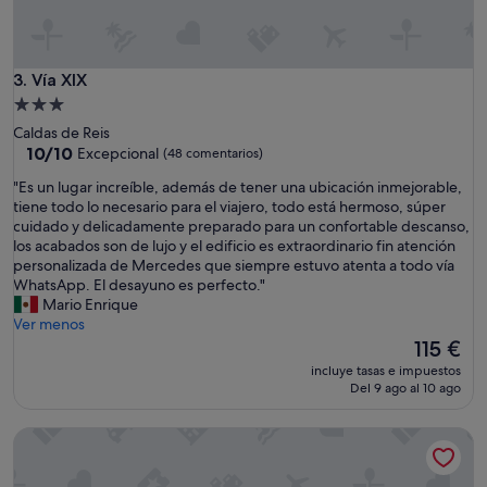
s
m
u
y
Vía XIX
3. Vía XIX
t
Alojamiento
r
de
Caldas de Reis
a
3.0 estrellas
10.0
10/10
Excepcional
(48 comentarios)
n
sobre
q
"
"Es un lugar increíble, además de tener una ubicación inmejorable,
10,
u
E
tiene todo lo necesario para el viajero, todo está hermoso, súper
Excepcional,
i
s
cuidado y delicadamente preparado para un confortable descanso,
(48 comentarios)
l
u
los acabados son de lujo y el edificio es extraordinario fin atención
o
n
personalizada de Mercedes que siempre estuvo atenta a todo vía
y
l
WhatsApp. El desayuno es perfecto."
l
u
Mario Enrique
a
g
Ver menos
h
a
El
115 €
a
r
precio
b
incluye tasas e impuestos
i
actual
Del 9 ago al 10 ago
i
n
es
t
c
de
a
Pension Caldas
r
115 €
c
e
i
í