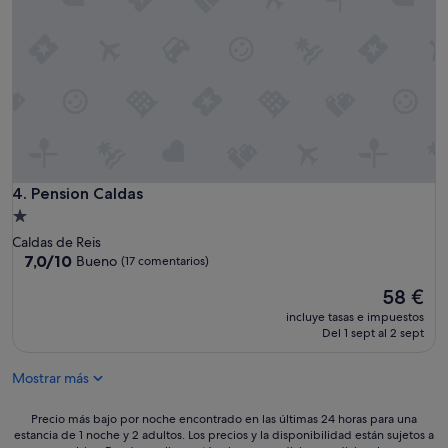
ó
b
n
l
e
e
s
,
t
a
á
d
p
e
e
m
r
á
f
s
e
d
Pension Caldas
4. Pension Caldas
c
e
t
Alojamiento
t
a
de
Caldas de Reis
e
m
1.0 estrella
7.0
7,0/10
Bueno
(17 comentarios)
n
e
sobre
e
n
El
58 €
10,
r
t
precio
Bueno,
u
incluye tasas e impuestos
e
actual
(17 comentarios)
Del 1 sept al 2 sept
n
e
es
a
q
de
u
u
Mostrar más
58 €
b
i
i
p
Precio
Precio más bajo por noche encontrado en las últimas 24 horas para una
c
a
estancia de 1 noche y 2 adultos. Los precios y la disponibilidad están sujetos a
más
a