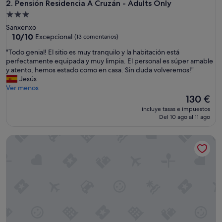
Pensión Residencia A Cruzán - Adults Only
2. Pensión Residencia A Cruzán - Adults Only
Alojamiento
de
Sanxenxo
3.0 estrellas
10.0
10/10
Excepcional
(13 comentarios)
sobre
"
"Todo genial! El sitio es muy tranquilo y la habitación está
10,
T
perfectamente equipada y muy limpia. El personal es súper amable
Excepcional,
o
y atento, hemos estado como en casa. Sin duda volveremos!"
(13 comentarios)
d
Jesús
o
Ver menos
g
El
130 €
e
precio
incluye tasas e impuestos
n
actual
Del 10 ago al 11 ago
i
es
a
de
Vía XIX
l
130 €
!
E
l
s
i
t
i
o
e