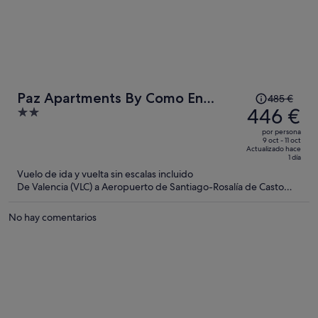
El
Paz Apartments By Como En
485 €
precio
446 €
2
Casa
era
out
por persona
de
of
9 oct - 11 oct
Actualizado hace
485 €,
5
1 día
ahora
Vuelo de ida y vuelta sin escalas incluido
es
De Valencia (VLC) a Aeropuerto de Santiago-Rosalía de Casto
(SCQ)
de
446 €
No hay comentarios
por
persona