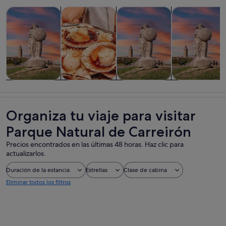
Se abre en una pesta
Se abre en
Visitas guiadas y excursiones de un día
Comidas, bebidas y vida nocturna
Visitas privadas y personaliza
Historia y cult
Visitas guiadas
Comidas,
Visitas
Historia y
y excursiones
bebidas y vida
privadas y
cultura
de un día
nocturna
personalizadas
Organiza tu viaje para visitar
Parque Natural de Carreirón
Precios encontrados en las últimas 48 horas. Haz clic para
actualizarlos.
Duración de la estancia
Estrellas
Clase de cabina
Eliminar todos los filtros