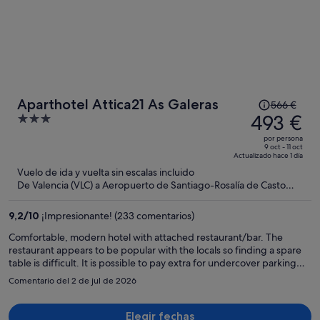
El
Aparthotel Attica21 As Galeras
566 €
precio
493 €
3
era
out
por persona
de
of
9 oct - 11 oct
Actualizado hace 1 día
566 €,
5
Vuelo de ida y vuelta sin escalas incluido
ahora
De Valencia (VLC) a Aeropuerto de Santiago-Rosalía de Casto
es
(SCQ)
de
9,2
/
10
¡Impresionante! (233 comentarios)
493 €
por
Comfortable, modern hotel with attached restaurant/bar. The
restaurant appears to be popular with the locals so finding a spare
persona
table is difficult. It is possible to pay extra for undercover parking
but it isn't really necessary as there is lots of free parking on the
Comentario del 2 de jul de 2026
street.
Elegir fechas