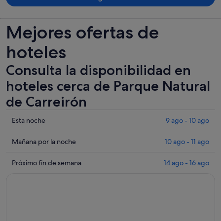
Mejores ofertas de
hoteles
Consulta la disponibilidad en
hoteles cerca de Parque Natural
de Carreirón
Comprueba
Esta noche
9 ago - 10 ago
los
precios
Comprueba
Mañana por la noche
10 ago - 11 ago
cerca
los
de
precios
Comprueba
Próximo fin de semana
14 ago - 16 ago
Parque
cerca
los
Natural
de
precios
de
Parque
cerca
Carreirón
Natural
de
para
de
Parque