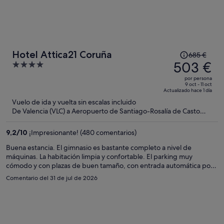
El
Hotel Attica21 Coruña
685 €
precio
503 €
4
era
out
por persona
de
of
9 oct - 11 oct
Actualizado hace 1 día
685 €,
5
Vuelo de ida y vuelta sin escalas incluido
ahora
De Valencia (VLC) a Aeropuerto de Santiago-Rosalía de Casto
es
(SCQ)
de
9,2
/
10
¡Impresionante! (480 comentarios)
503 €
por
Buena estancia. El gimnasio es bastante completo a nivel de
máquinas. La habitación limpia y confortable. El parking muy
persona
cómodo y con plazas de buen tamaño, con entrada automática por
matrícula. ¡Para repetir!
Comentario del 31 de jul de 2026