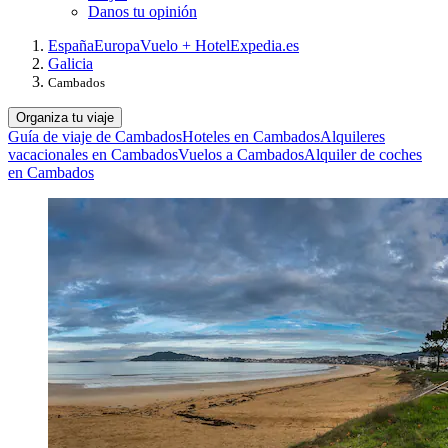
Danos tu opinión
España
Europa
Vuelo + Hotel
Expedia.es
Galicia
Cambados
Organiza tu viaje
Guía de viaje de Cambados
Hoteles en Cambados
Alquileres
vacacionales en Cambados
Vuelos a Cambados
Alquiler de coches
en Cambados