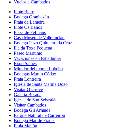
Vuelos a Cambados
Illote Beiro
Bodega Granbazán
Praia da Lameira
Illote Os Baños
Plaza de Fefiñáns
Casa Museo de Valle Inclán
Bodega Pazo Quinteiro da Cruz
Illa da Toxa Pequena
Paseo Marítimo
Vacaciones en Ribadumia
Expo Salnés
Mirador del monte Lobeira
Bodegas Martín Códax
Praia Lontreira
Iglesia de Santa Mariña Dozo
Visitar O Grove
Galería Besada
Iglesia de San Sebastián
Visitar Cambados
Bodega Gil Armada
Parque Natural de Carreirón
Bodega Mar de Frades
Praia Mallón