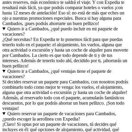
antes reserves, más económico te saldrá el viaje. Y con Expedia te
resultará más fácil, ya que podrás comparar hoteles o vuelos ¡con
hasta 12 meses de antelación! Eso sí: no está de más que eches un
ojo a nuestras promociones especiales. Busca si hay alguna para
Cambados, ¡pues podrás ahorrarte un buen pellizco!
Quiero ir a Cambados, ¿qué puedo incluir en mi paquete de
vacaciones?
¿Qué necesitas? En Expedia te lo ponemos fácil para que puedas
tenerlo todo en el paquete: el alojamiento, los vuelos, alguna que
otra actividad o excursión y hasta un coche de alquiler para moverte
por Cambados. La cierto es que todo depende de ti y de tus
intereses. Además de tenerlo todo ahí, decidido por ti, ¡ahorrarás un
buen pellizco!
Quiero ir a Cambados, ¿qué ventajas tiene el paquete de
vacaciones?
Si decides reservar un paquete para Cambados, con nosotros podrás
combinarlo todo como mejor te venga: los vuelos, el alojamiento,
alguna que otra actividad o excursión ¡y hasta un coche de alquiler!
Además, al reservarlo todo con el paquete, acumularás fantásticos
descuentos, por lo que podrás ahorrar un buen pellizco. ¡Son todo
ventajas!
Quiero reservar un paquete de vacaciones para Cambados,
¿puedo escoger la aerolínea con Expedia?
¡Claro! Si optas por un paquete de vacaciones, tú decides qué
incluyes en él: qué opciones de alojamiento, qué actividad, qué