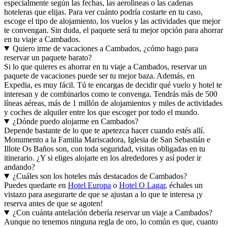
especialmente según las fechas, las aerolíneas o las cadenas
hoteleras que elijas. Para ver cuánto podría costarte en tu caso,
escoge el tipo de alojamiento, los vuelos y las actividades que mejor
te convengan. Sin duda, el paquete será tu mejor opción para ahorrar
en tu viaje a Cambados.
Quiero irme de vacaciones a Cambados, ¿cómo hago para
reservar un paquete barato?
Si lo que quieres es ahorrar en tu viaje a Cambados, reservar un
paquete de vacaciones puede ser tu mejor baza. Además, en
Expedia, es muy fácil. Tú te encargas de decidir qué vuelo y hotel te
interesan y de combinarlos como te convenga. Tendrás más de 500
líneas aéreas, más de 1 millón de alojamientos y miles de actividades
y coches de alquiler entre los que escoger por todo el mundo.
¿Dónde puedo alojarme en Cambados?
Depende bastante de lo que te apetezca hacer cuando estés allí.
Monumento a la Familia Mariscadora, Iglesia de San Sebastián e
Illote Os Baños son, con toda seguridad, visitas obligadas en tu
itinerario. ¿Y si eliges alojarte en los alrededores y así poder ir
andando?
¿Cuáles son los hoteles más destacados de Cambados?
Puedes quedarte en
Hotel Europa
o
Hotel O Lagar
, échales un
vistazo para asegurarte de que se ajustan a lo que te interesa ¡y
reserva antes de que se agoten!
¿Con cuánta antelación debería reservar un viaje a Cambados?
Aunque no tenemos ninguna regla de oro, lo común es que, cuanto