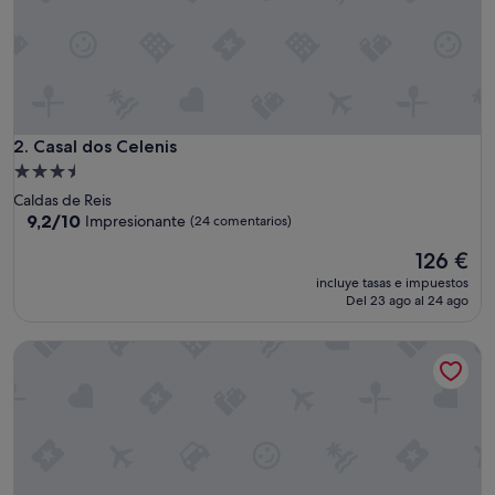
a
l
m
e
n
t
e
l
Casal dos Celenis
2. Casal dos Celenis
a
Alojamiento
a
de
Caldas de Reis
m
3.5 estrellas
9.2
9,2/10
Impresionante
(24 comentarios)
a
sobre
b
El
126 €
10,
i
precio
Impresionante,
l
incluye tasas e impuestos
actual
(24 comentarios)
Del 23 ago al 24 ago
i
es
d
de
a
Rusticae Torre do Río
126 €
d
d
e
l
p
e
r