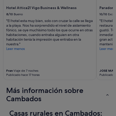
n
y
a
e
condiciones
l
Hotel Attica21 Vigo Business & Wellness
Parador 
s
adicionales.
a
8/10
Bueno
10/10
Excel
t
c
a
"El hotel esta muy bien, solo con cruzar la calle se llega
"El hotel 
i
d
a la playa. Nos ha sorprendido el nivel de aislamiento
restauran
o
o
fónico, se oye muchísimo todo los que ocurre en otras
gustó. Tu
n
.
habitaciones, cuando entraba alguien en otra
inmediato
e
L
habitación tenía la impresión que entraba en la
gran actit
s
a
nuestra."
mantenimi
,
l
Leer menos
Leer men
d
i
e
m
s
p
d
i
e
Fran
Viaje de 7 noches
JOSE MAN
e
l
Publicado hace 17 horas
Publicado h
z
a
a
h
t
a
Más información sobre
a
b
m
i
Cambados
b
t
i
a
é
c
Casas rurales en Cambados:
n
i