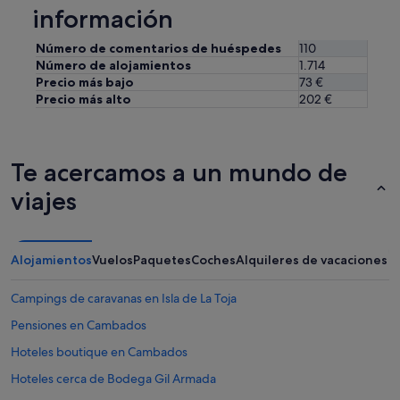
f
información
ó
u
n
e
a
Número de comentarios de huéspedes
110
c
l
Número de alojamientos
1.714
o
c
Precio más bajo
73 €
r
o
Precio más alto
202 €
r
m
e
e
c
d
t
o
Te acercamos a un mundo de
a
r
.
,
viajes
"
e
l
j
a
Alojamientos
Vuelos
Paquetes
Coches
Alquileres de vacaciones
r
d
Campings de caravanas en Isla de La Toja
í
n
Pensiones en Cambados
y
o
Hoteles boutique en Cambados
t
Hoteles cerca de Bodega Gil Armada
r
a