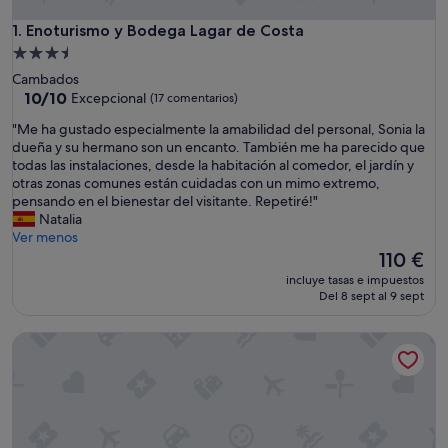
Enoturismo y Bodega Lagar de Costa
1. Enoturismo y Bodega Lagar de Costa
Alojamiento
de
Cambados
3.5 estrellas
10.0
10/10
Excepcional
(17 comentarios)
sobre
"
"Me ha gustado especialmente la amabilidad del personal, Sonia la
10,
M
dueña y su hermano son un encanto. También me ha parecido que
Excepcional,
e
todas las instalaciones, desde la habitación al comedor, el jardín y
(17 comentarios)
h
otras zonas comunes están cuidadas con un mimo extremo,
a
pensando en el bienestar del visitante. Repetiré!"
g
Natalia
u
Ver menos
s
El
110 €
t
precio
incluye tasas e impuestos
a
actual
Del 8 sept al 9 sept
d
es
o
de
Casal dos Celenis
e
110 €
s
p
e
c
i