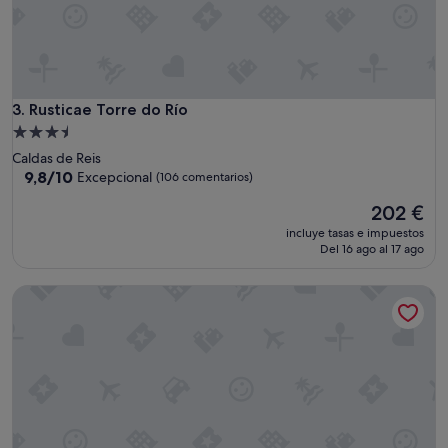
s
o
n
a
l
,
Rusticae Torre do Río
3. Rusticae Torre do Río
S
o
Alojamiento
n
de
Caldas de Reis
i
3.5 estrellas
9.8
9,8/10
Excepcional
(106 comentarios)
a
sobre
l
El
202 €
10,
a
precio
Excepcional,
incluye tasas e impuestos
d
actual
(106 comentarios)
Del 16 ago al 17 ago
u
es
e
de
Entre os Rios
ñ
202 €
a
y
s
u
h
e
r
m