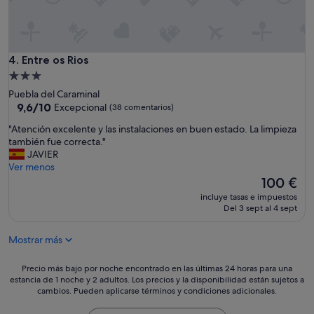
a
n
o
s
o
Entre os Rios
4. Entre os Rios
n
Alojamiento
u
de
n
Puebla del Caraminal
3.0 estrellas
9.6
e
9,6/10
Excepcional
(38 comentarios)
sobre
n
"
"Atención excelente y las instalaciones en buen estado. La limpieza
10,
c
A
también fue correcta."
Excepcional,
a
t
JAVIER
(38 comentarios)
n
e
Ver menos
t
n
El
100 €
o
c
precio
.
incluye tasas e impuestos
i
actual
T
Del 3 sept al 4 sept
ó
es
a
n
de
m
Mostrar más
e
100 €
b
x
i
c
Precio
Precio más bajo por noche encontrado en las últimas 24 horas para una
é
e
estancia de 1 noche y 2 adultos. Los precios y la disponibilidad están sujetos a
más
n
cambios. Pueden aplicarse términos y condiciones adicionales.
l
bajo
m
e
por
e