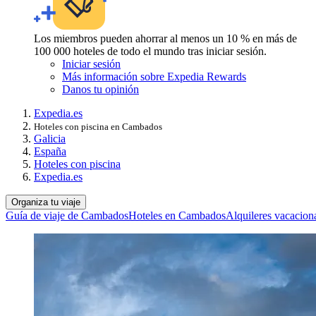
Los miembros pueden ahorrar al menos un 10 % en más de
100 000 hoteles de todo el mundo tras iniciar sesión.
Iniciar sesión
Más información sobre Expedia Rewards
Danos tu opinión
Expedia.es
Hoteles con piscina en Cambados
Galicia
España
Hoteles con piscina
Expedia.es
Organiza tu viaje
Guía de viaje de Cambados
Hoteles en Cambados
Alquileres vacacio