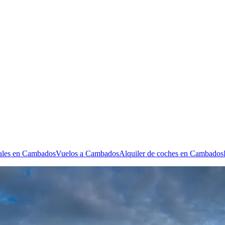
nales en Cambados
Vuelos a Cambados
Alquiler de coches en Cambados