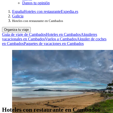
Danos tu opinión
España
Hoteles con restaurante
Expedia.es
Galicia
Hoteles con restaurante en Cambados
Organiza tu viaje
Guía de viaje de Cambados
Hoteles en Cambados
Alquileres
vacacionales en Cambados
Vuelos a Cambados
Alquiler de coches
en Cambados
Paquetes de vacaciones en Cambados
Hoteles con restaurante en Cambados