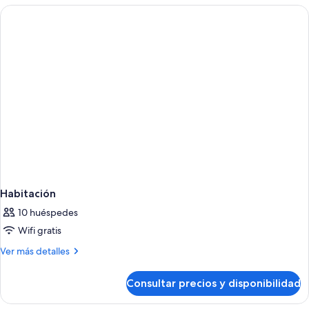
Habitación
10 huéspedes
Wifi gratis
Más
Ver más detalles
detalles
de
Consultar precios y disponibilidad
Habitación