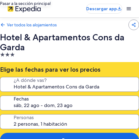
Pasar a la sección principal
Descargar app
Ver todos los alojamientos
Hotel & Apartamentos Cons da
Garda
Alojamiento
de
3.0 estrellas
Elige las fechas para ver los precios
¿A dónde vas?
Fechas
Personas