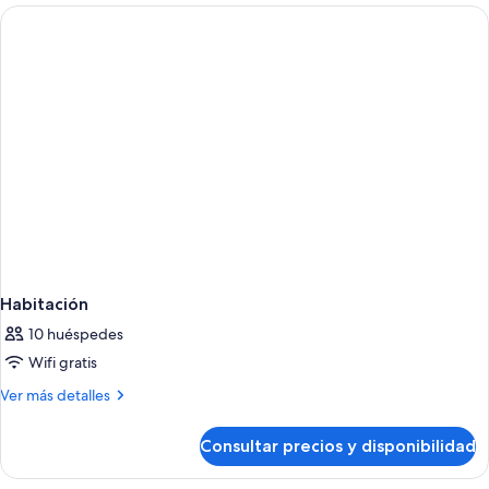
Habitación
10 huéspedes
Wifi gratis
Más
Ver más detalles
detalles
de
Consultar precios y disponibilidad
Habitación