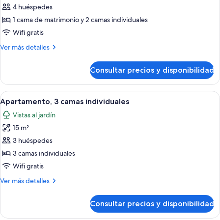
de
4 huéspedes
Apartamento,
1 cama de matrimonio y 2 camas individuales
2
Wifi gratis
habitaciones
Más
Ver más detalles
detalles
de
Consultar precios y disponibilidad
Apartamento,
2
habitaciones
Abrir
Habitación de hotel con cama, una sill
5
Apartamento, 3 camas individuales
todas
Vistas al jardín
las
15 m²
fotos
de
3 huéspedes
Apartamento,
3 camas individuales
3
Wifi gratis
camas
Más
Ver más detalles
individuales
detalles
de
Consultar precios y disponibilidad
Apartamento,
3