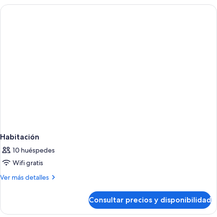
camas
individuales
Habitación
10 huéspedes
Wifi gratis
Más
Ver más detalles
detalles
de
Consultar precios y disponibilidad
Habitación