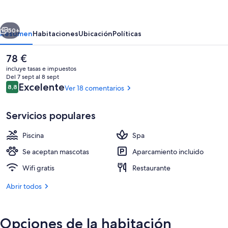
Apartamentos
Cons
erior
Siguiente
da
50+
Resumen
Habitaciones
Ubicación
Políticas
Garda
El
78 €
precio
incluye tasas e impuestos
actual
Del 7 sept al 8 sept
es
Comentarios
Excelente
8,8
Ver 18 comentarios
8,8 de 10
de
78 €
Servicios populares
Piscina
Spa
Bar (en el alojamiento)
Se aceptan mascotas
Aparcamiento incluido
Wifi gratis
Restaurante
Abrir todos
Opciones de la habitación