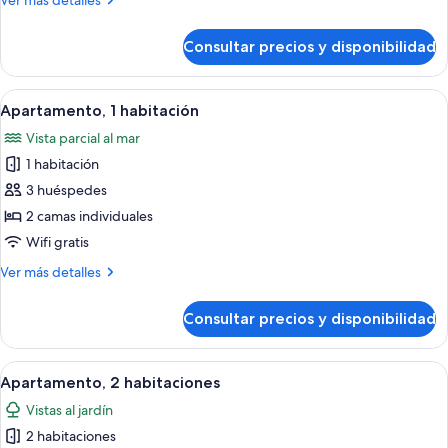
Ver más detalles
camas
detalles
individuales
de
Consultar precios y disponibilidad
Habitación
con
2
Abrir
Habitación de hotel con cama, una sill
6
camas
Apartamento, 1 habitación
todas
individuales
Vista parcial al mar
las
1 habitación
fotos
de
3 huéspedes
Apartamento,
2 camas individuales
1
Wifi gratis
habitación
Más
Ver más detalles
detalles
de
Consultar precios y disponibilidad
Apartamento,
1
habitación
Abrir
Una cocina con armarios blancos, encim
8
Apartamento, 2 habitaciones
todas
Vistas al jardín
las
2 habitaciones
fotos