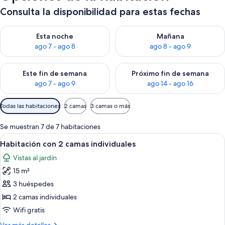
Consulta la disponibilidad para estas fechas
Consulta la disponibilidad para esta noche, ago 7 - ago 8
Consulta la disponibilidad pa
Esta noche
Mañana
ago 7 - ago 8
ago 8 - ago 9
Consulta la disponibilidad para este fin de semana, ago 7 - ag
Consulta la disponibilidad par
Este fin de semana
Próximo fin de semana
ago 7 - ago 9
ago 14 - ago 16
Filtros
Todas las habitaciones
2 camas
3 camas o más
disponibles
para
Se muestran 7 de 7 habitaciones
las
Abrir
Una cama bien hecha con ropa de cama 
9
Habitación con 2 camas individuales
habitaciones
todas
Vistas al jardín
las
15 m²
fotos
de
3 huéspedes
Habitación
2 camas individuales
con
Wifi gratis
2
Más