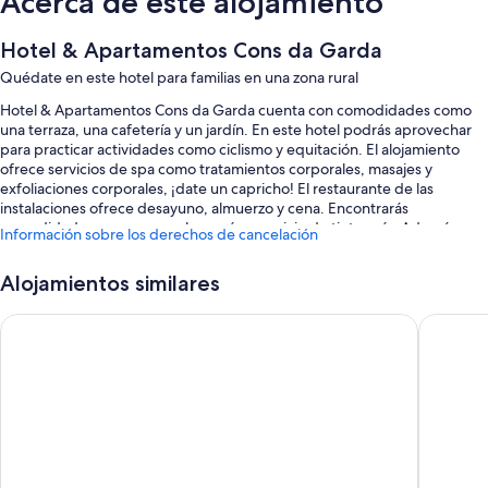
Acerca de este alojamiento
Hotel & Apartamentos Cons da Garda
Quédate en este hotel para familias en una zona rural
Hotel & Apartamentos Cons da Garda cuenta con comodidades como
una terraza, una cafetería y un jardín. En este hotel podrás aprovechar
para practicar actividades como ciclismo y equitación. El alojamiento
ofrece servicios de spa como tratamientos corporales, masajes y
exfoliaciones corporales, ¡date un capricho! El restaurante de las
instalaciones ofrece desayuno, almuerzo y cena. Encontrarás
comodidades como una peluquería y servicio de tintorería. Además,
Información sobre los derechos de cancelación
podrás conectarte al wifi gratuito de las habitaciones.
También podrás disfrutar de otros servicios, como:
Alojamientos similares
Una piscina al aire libre
Hotel Spa Norat O Grove
Hotel No
Aparcamiento gratis
Desayuno bufé (de pago), bicicletas de alquiler y servicio de
cuidado infantil (de pago)
Periódicos gratuitos en el vestíbulo, consigna de equipaje y salas de
tratamientos o masajes
Características de la habitación