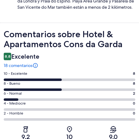
da Londra y Praia do Espiño. Playa Área Grande y Pasarela de
San Vicente do Mar también están a menos de 2 kilómetros.
Comentarios
Comentarios sobre Hotel &
Apartamentos Cons da Garda
Excelente
8,8
18 comentarios
8
10 - Excelente
8
comentarios
8
8 - Bueno
8
de
comentarios
un
2
6 - Normal
2
de
total
comentarios
un
0
4 - Mediocre
0
de
de
total
comentarios
18
un
0
2 - Horrible
0
de
de
con
total
comentarios
18
un
una
de
de
con
total
puntuación
18
un
una
de
9,2
10
9,0