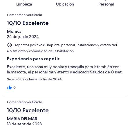
de
con
total
puntuación
18
Limpieza
Ubicación
Personal
10
una
de
de
con
Comentarios
-
puntuación
18
8
Comentario verificado
una
Excelente
de
con
-
puntuación
10/10 Excelente
6
una
Bueno
de
-
puntuación
Monica
4
Normal
26 de jul de 2024
de
-
2
Aspectos positivos: Limpieza, personal, instalaciones y estado del
Mediocre
-
alojamiento y comodidad de la habitación
Horrible
Experiencia para repetir
Excelente, una zona muy bonita y tranquila para ir también con
la mascota, el personal muy atento y educado Saludos de Osset
Se alojó 5 noches en julio de 2024
0
Comentario verificado
10/10 Excelente
MARIA DELMAR
18 de sept de 2023