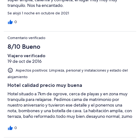
tranquilo. Nos ha encantado.
Se alojó 1 noche en octubre de 2021
0
Comentario verificado
8/10 Bueno
Viajero verificado
19 de oct de 2016
Aspectos positivos: Limpieza, personal y instalaciones y estado del
alojamiento
Hotel calidad precio muy buena
Hotel situado a 7km de ogrove, cerca de playas y en zona muy
tranquila para relajarse. Pedimos cama de matrimonio por
nuestro aniversario y tuvieron ese detalle y el ponernos una
nota, bombones y una botella de cava. La habitación amplia, con
terraza, baño reformado.todo muy bien.desayuno normal, zumo
de polvos y café de pota. suplemento por zumo y café expreso.
Lo único malo, demasiado ruido recibido desde habitación
0
superior. Lo mejor el detalle, el trato, el parking y la zona
relajante con buenas vistas. Para volver