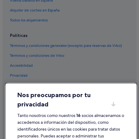
Vuelos baratos en España
Alquiler de coches en España
Todos los alojamientos
Políticas
Términos y condiciones generales (excepto para reservas de Vrbo)
Términos y condiciones de Vrbo
Accesibilidad
Privacidad
Cookies
Nos preocupamos por tu
Condiciones de uso
privacidad
Información legal/contacto
Tanto nosotros como nuestros
16
socios almacenamos o
Pautas sobre el contenido y cómo denunciar contenido
accedemos a información del dispositivo, como
identificadores únicos en las cookies para tratar datos
Ayuda
personales. Puedes aceptar o administrar tus