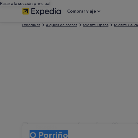
Pasar a la sección principal
Comprar viaje
Expedia.es
Alquiler de coches
Midsize España
Midsize Galici
Empresas de alquiler 
Recogida
Recogida
O Porriño