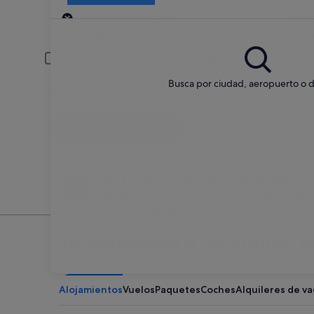
Recogida
Fecha de recogida
Fech
21 ago
22 a
Conductor menor de 30 años o mayor de 70
Es posible que los conductores jóvenes o los mayores deban pagar
Busca por ciudad, aeropuerto o d
Tengo un código de descuento
Buscar
No te preocupes si cambias de idea
Anulación sin penalización en una selección de
coches de alquiler
Te acercamos a un mundo de
Alojamientos
Vuelos
Paquetes
Coches
Alquileres de v