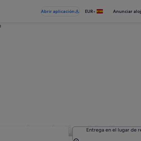
•
Abrir aplicación
EUR
Anunciar alo
a
de coches de tipo Mediano 
Entrega en el lugar de 