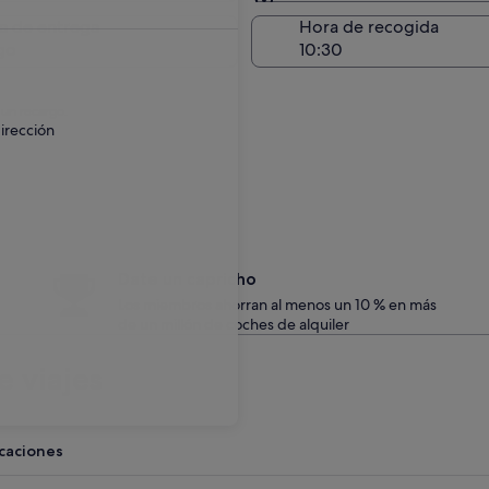
Entrega en el lugar de 
a de entrega
Hora de recogida
go
 un recargo.
irección
Date un capricho
Los miembros ahorran al menos un 10 % en más
de un millón de coches de alquiler
 viajes
acaciones