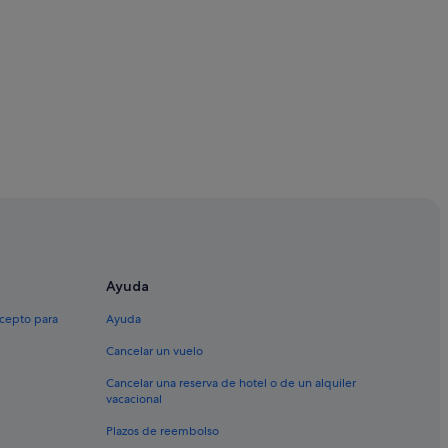
Ayuda
 Porriño
xcepto para
Ayuda
Cancelar un vuelo
Cancelar una reserva de hotel o de un alquiler
os
vacacional
Plazos de reembolso