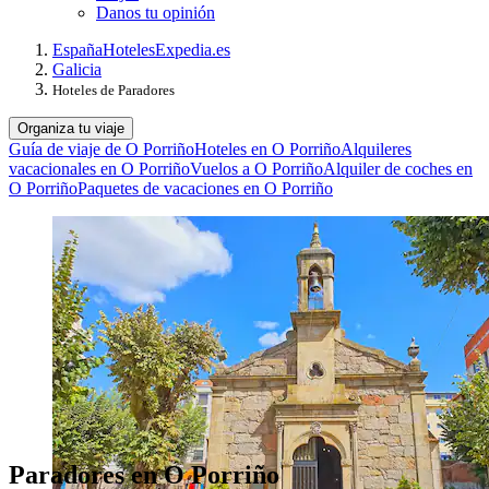
Danos tu opinión
España
Hoteles
Expedia.es
Galicia
Hoteles de Paradores
Organiza tu viaje
Guía de viaje de O Porriño
Hoteles en O Porriño
Alquileres
vacacionales en O Porriño
Vuelos a O Porriño
Alquiler de coches en
O Porriño
Paquetes de vacaciones en O Porriño
Paradores en O Porriño