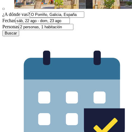
¿A dónde vas?
Fechas
Personas
Buscar