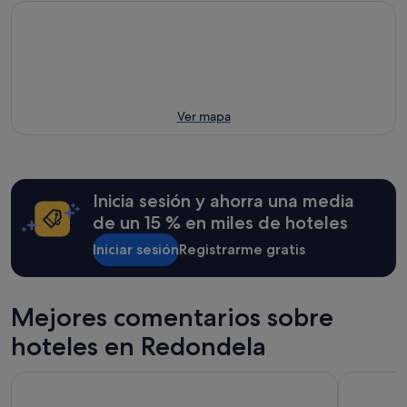
Ver mapa
Inicia sesión y ahorra una media
de un 15 % en miles de hoteles
Iniciar sesión
Registrarme gratis
Mejores comentarios sobre
hoteles en Redondela
Parador de Pontevedra
Hotel Zeni