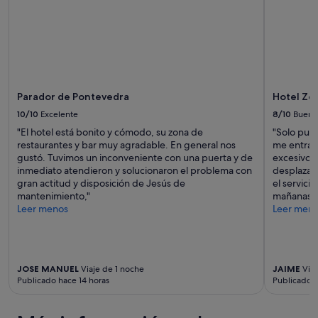
Parador de Pontevedra
Hotel Zen
10/10
Excelente
8/10
Bueno
"El hotel está bonito y cómodo, su zona de
"Solo pued
restaurantes y bar muy agradable. En general nos
me entraba
gustó. Tuvimos un inconveniente con una puerta y de
excesivo; 
inmediato atendieron y solucionaron el problema con
desplazar
gran actitud y disposición de Jesús de
el servici
mantenimiento,"
mañanas a 
Leer menos
Leer men
JOSE MANUEL
Viaje de 1 noche
JAIME
Viaj
Publicado hace 14 horas
Publicado h