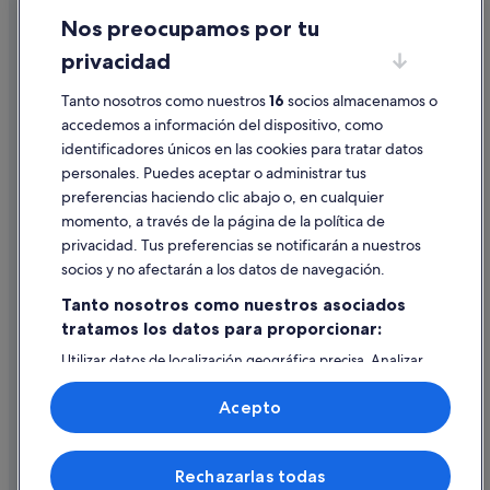
Nos preocupamos por tu
Candeán hoteles
Condiciones de uso
privacidad
Casas rurales en O Viso
Información legal/contacto
Silken hoteles en Vigo
Tanto nosotros como nuestros
16
socios almacenamos o
Pautas sobre el contenido y cómo denunciar contenido
accedemos a información del dispositivo, como
Sercotel Hotels en Meira
identificadores únicos en las cookies para tratar datos
Ayuda
Nh Hotels en Meira
personales. Puedes aceptar o administrar tus
Ayuda
Paradores hoteles en Redondela
preferencias haciendo clic abajo o, en cualquier
momento, a través de la página de la política de
Independent hoteles en Bueu
Cancelar un vuelo
privacidad. Tus preferencias se notificarán a nuestros
Paradores hoteles en Bouzas
Cancelar una reserva de hotel o de un alquiler vacacional
socios y no afectarán a los datos de navegación.
B&B Hotels en Vigo
Plazos de reembolso
Tanto nosotros como nuestros asociados
Independent hoteles en Mondariz-Balneario
tratamos los datos para proporcionar:
Utilizar un cupón de Expedia
Castillos en San Adrián de Cobres
Utilizar datos de localización geográfica precisa. Analizar
Documentos para viajes internacionales
activamente las características del dispositivo para su
Paradores hoteles en O Porriño
identificación. Almacenar la información en un dispositivo
Acepto
y/o acceder a ella. Publicidad y contenido personalizados,
Hoteles cerca de Estación de tren de Redondela
medición de publicidad y contenido, investigación de
audiencia y desarrollo de servicios.
Independent hoteles en Moaña
© 2026 Expedia, Inc., una empresa de Expedia Group. Todos los
Rechazarlas todas
Lista de asociados (proveedores)
derechos reservados. Expedia y el logotipo de Expedia son marcas
Villas en Redondela