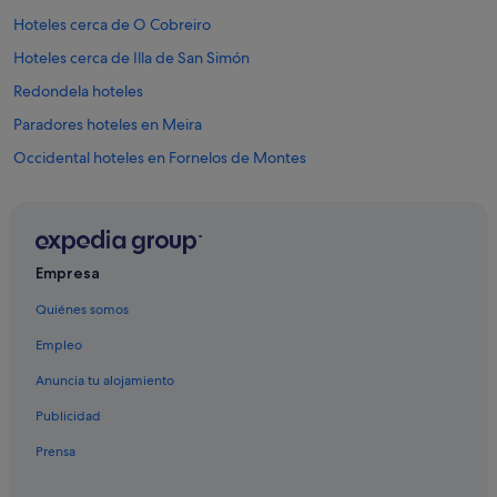
Hoteles cerca de O Cobreiro
Hoteles cerca de Illa de San Simón
Redondela hoteles
Paradores hoteles en Meira
Occidental hoteles en Fornelos de Montes
Casas de campo en Redondela
Hoteles de 4 estrellas en Redondela
Chalets en Redondela
Empresa
Sercotel Hotels en Ponte Caldelas
Quiénes somos
Hoteles con restaurante en San Adrián de Cobres
Empleo
Hoteles con bar en Redondela
Anuncia tu alojamiento
Hoteles con restaurante en Redondela
Publicidad
Hostelling International hoteles en Ponteareas
Prensa
Cabañas en Candeán
Casas de huéspedes en Redondela