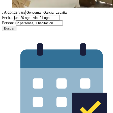
¿A dónde vas?
Fechas
Personas
Buscar