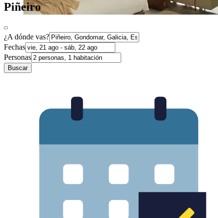
Piñeiro
¿A dónde vas?
Fechas
Personas
Buscar