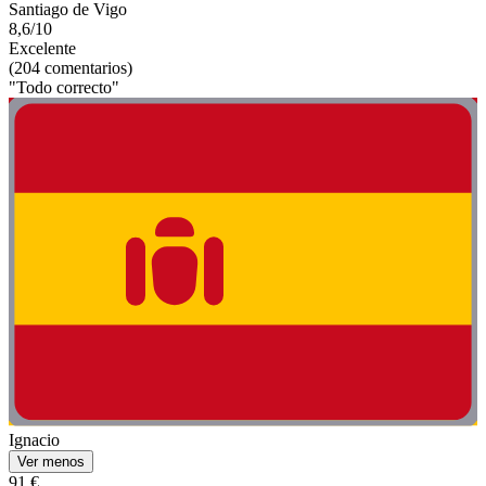
Santiago de Vigo
8,6/10
Excelente
(204 comentarios)
"Todo correcto"
Ignacio
Ver menos
91 €