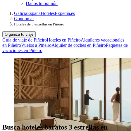
Danos tu opinión
Galicia
España
Hoteles
Expedia.es
Gondomar
Hoteles de 3 estrellas en Piñeiro
Organiza tu viaje
Guía de viaje de Piñeiro
Hoteles en Piñeiro
Alquileres vacacionales
en Piñeiro
Vuelos a Piñeiro
Alquiler de coches en Piñeiro
Paquetes de
vacaciones en Piñeiro
Busca hoteles baratos 3 estrellas en