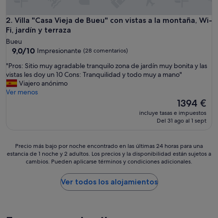
r
o
l
Villa "Casa Vieja de Bueu" con vistas a la montaña, Wi-Fi, jard
2. Villa "Casa Vieja de Bueu" con vistas a la montaña, Wi-
a
Fi, jardín y terraza
s
Bueu
i
9.0
9,0/10
Impresionante
(28 comentarios)
m
sobre
p
"
"Pros: Sitio muy agradable tranquilo zona de jardín muy bonita y las
10,
a
P
vistas les doy un 10 Cons: Tranquilidad y todo muy a mano"
Impresionante,
t
r
Viajero anónimo
(28 comentarios)
í
o
Ver menos
a
s
El
1394 €
d
:
precio
incluye tasas e impuestos
e
S
actual
Del 31 ago al 1 sept
l
i
es
o
t
de
s
i
1394 €
Precio
Precio más bajo por noche encontrado en las últimas 24 horas para una
d
o
estancia de 1 noche y 2 adultos. Los precios y la disponibilidad están sujetos a
más
u
m
cambios. Pueden aplicarse términos y condiciones adicionales.
bajo
e
u
por
ñ
y
noche
Ver todos los alojamientos
o
a
encontrado
s
g
en
n
r
las
o
a
últimas