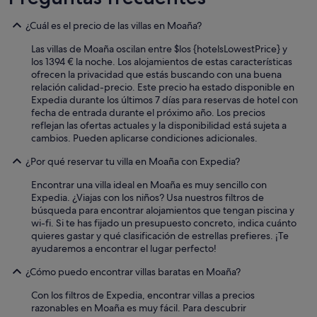
d
o
¿Cuál es el precio de las villas en Moaña?
m
Las villas de Moaña oscilan entre $los {hotelsLowestPrice} y
u
los 1394 € la noche. Los alojamientos de estas características
y
ofrecen la privacidad que estás buscando con una buena
a
relación calidad-precio. Este precio ha estado disponible en
m
Expedia durante los últimos 7 días para reservas de hotel con
a
fecha de entrada durante el próximo año. Los precios
n
reflejan las ofertas actuales y la disponibilidad está sujeta a
o
cambios. Pueden aplicarse condiciones adicionales.
"
¿Por qué reservar tu villa en Moaña con Expedia?
Encontrar una villa ideal en Moaña es muy sencillo con
Expedia. ¿Viajas con los niños? Usa nuestros filtros de
búsqueda para encontrar alojamientos que tengan piscina y
wi-fi. Si te has fijado un presupuesto concreto, indica cuánto
quieres gastar y qué clasificación de estrellas prefieres. ¡Te
ayudaremos a encontrar el lugar perfecto!
¿Cómo puedo encontrar villas baratas en Moaña?
Con los filtros de Expedia, encontrar villas a precios
razonables en Moaña es muy fácil. Para descubrir