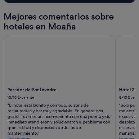
n
m
Mejores comentarios sobre
u
y
hoteles en Moaña
b
o
n
Parador de Pontevedra
Hotel Zeni
i
t
a
y
l
a
s
v
i
Parador de Pontevedra
Hotel Zen
s
10/10
Excelente
8/10
Bueno
t
a
"El hotel está bonito y cómodo, su zona de
"Solo pued
s
restaurantes y bar muy agradable. En general nos
me entraba
l
gustó. Tuvimos un inconveniente con una puerta y de
excesivo; 
e
inmediato atendieron y solucionaron el problema con
desplazar
s
gran actitud y disposición de Jesús de
el servici
d
mantenimiento,"
mañanas a 
o
Leer menos
Leer men