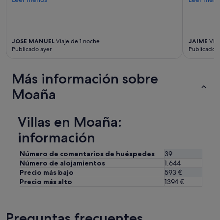
y
u
n
1
JOSE MANUEL
Viaje de 1 noche
JAIME
Viaj
0
Publicado ayer
Publicado h
C
o
n
Más información sobre
s
:
Moaña
T
r
a
Villas en Moaña:
n
q
información
u
i
Número de comentarios de huéspedes
39
l
Número de alojamientos
1.644
i
Precio más bajo
593 €
d
Precio más alto
1394 €
a
d
y
t
Preguntas frecuentes
o