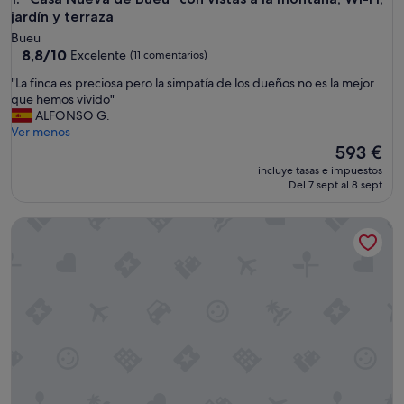
jardín y terraza
Bueu
8.8
8,8/10
Excelente
(11 comentarios)
sobre
"
"La finca es preciosa pero la simpatía de los dueños no es la mejor
10,
L
que hemos vivido"
Excelente,
a
ALFONSO G.
(11 comentarios)
f
Ver menos
i
El
593 €
n
precio
incluye tasas e impuestos
c
actual
Del 7 sept al 8 sept
a
es
e
de
Villa "Casa Vieja de Bueu" con vistas a la montaña, Wi-Fi, jard
s
593 €
p
r
e
c
i
o
s
a
p
e