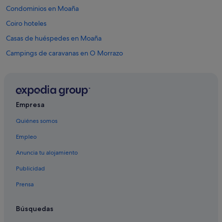
Condominios en Moaña
Coiro hoteles
Casas de huéspedes en Moaña
Campings de caravanas en O Morrazo
Paradores hoteles en Moaña
Hoteles con spa en Vigo
Hoteles con gimnasio en O Morrazo
Empresa
Cabañas en Moaña
Quiénes somos
Hoteles que aceptan mascotas en Cangas
Empleo
Castillos en Moaña
Anuncia tu alojamiento
Casas rurales en Meira
Publicidad
Campings de caravanas en Moaña
Prensa
Chalets en Moaña
Chalets en Meira
Búsquedas
Hoteles con bar en Casco antiguo