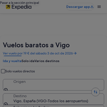
Pasar a la sección principal
Descargar app
Vuelos baratos a Vigo
Se
Ver vuelo por 19 € del sábado 3 de oct de 2026
abre
Ida y vuelta
Solo ida
Varios destinos
en
una
ventana
Solo vuelos directos
nueva
Origen
Destino
Vigo, España (VGO-Todos los aeropuertos)