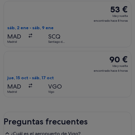
Seleccionar vuelo de Iberia, con salida el sáb, 2 ene de Mad
53 €
53 €
Ida
Ida y vuelta
y
encontrado hace 8 horas
vuelta,
sáb, 2 ene - sáb, 9 ene
encontrad
MAD
SCQ
hace
Madrid
Santiago de
8 horas
Compostela
Seleccionar vuelo de Air Europa, con salida el jue, 15 oct de
90 €
90 €
Ida
Ida y vuelta
y
encontrado hace 6 horas
vuelta,
jue, 15 oct - sáb, 17 oct
encontrado
MAD
VGO
hace
Madrid
Vigo
6 horas
Preguntas frecuentes
¿Cuál es el aeropuerto de Vigo?