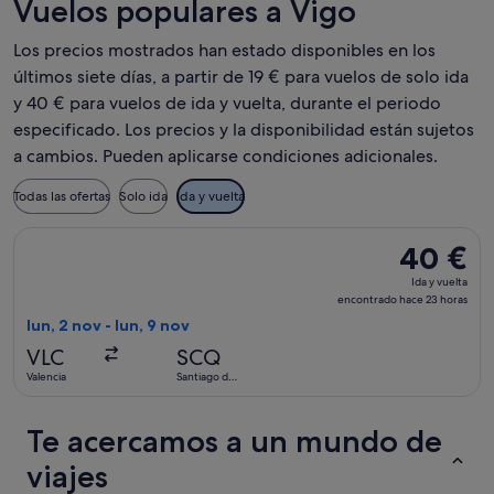
Vuelos populares a Vigo
Los precios mostrados han estado disponibles en los
últimos siete días, a partir de 19 € para vuelos de solo ida
y 40 € para vuelos de ida y vuelta, durante el periodo
especificado. Los precios y la disponibilidad están sujetos
a cambios. Pueden aplicarse condiciones adicionales.
Todas las ofertas
Solo ida
Ida y vuelta
Seleccionar vuelo de Wizz Air Malta, con salida el lun, 2 no
40 €
40 €
Ida
Ida y vuelta
y
encontrado hace 23 horas
vuelta,
lun, 2 nov - lun, 9 nov
encontrado
VLC
SCQ
hace
Valencia
Santiago de
23 horas
Compostela
Te acercamos a un mundo de
viajes