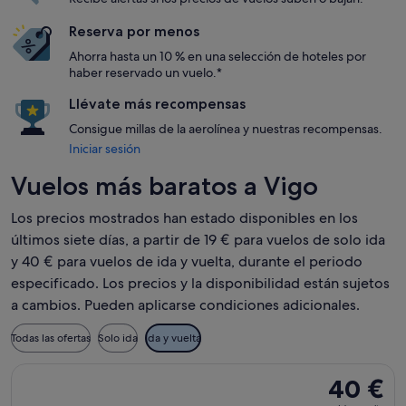
Reserva por menos
Ahorra hasta un 10 % en una selección de hoteles por
haber reservado un vuelo.*
Llévate más recompensas
Consigue millas de la aerolínea y nuestras recompensas.
Iniciar sesión
Vuelos más baratos a Vigo
Los precios mostrados han estado disponibles en los
últimos siete días, a partir de 19 € para vuelos de solo ida
y 40 € para vuelos de ida y vuelta, durante el periodo
especificado. Los precios y la disponibilidad están sujetos
a cambios. Pueden aplicarse condiciones adicionales.
Todas las ofertas
Solo ida
Ida y vuelta
Seleccionar vuelo de Wizz Air Malta, con salida el mié, 24 
40 €
40 €
Ida