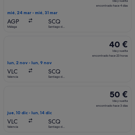
Ida y vuelta
y
encontrado hace 4 días
vuelta,
mié, 24 mar - mié, 31 mar
encontrado
AGP
SCQ
hace
Málaga
Santiago de
4 días
Compostela
Seleccionar vuelo de Wizz Air Malta, con salida el lun, 2 no
40 €
40 €
Ida
Ida y vuelta
y
encontrado hace 23 horas
vuelta,
lun, 2 nov - lun, 9 nov
encontrado
VLC
SCQ
hace
Valencia
Santiago de
23 horas
Compostela
Seleccionar vuelo de Vueling Airlines, con salida el jue, 10 
50 €
50 €
Ida
Ida y vuelta
y
encontrado hace 3 días
vuelta,
jue, 10 dic - lun, 14 dic
encontrado
VLC
SCQ
hace
Valencia
Santiago de
3 días
Compostela