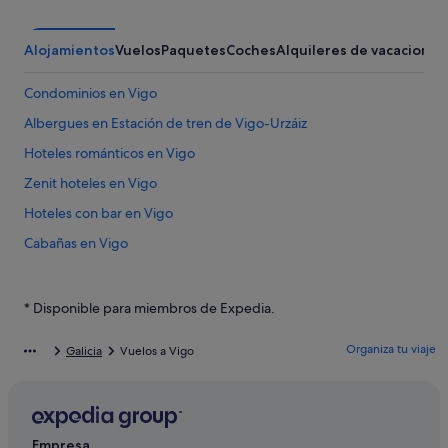
Alojamientos
Vuelos
Paquetes
Coches
Alquileres de vacaciones
Condominios en Vigo
Albergues en Estación de tren de Vigo-Urzáiz
Hoteles románticos en Vigo
Zenit hoteles en Vigo
Hoteles con bar en Vigo
Cabañas en Vigo
Hoteles con gimnasio en Vigo
Hoteles con piscina en Vigo
* Disponible para miembros de Expedia.
Residences en Vigo
Organiza tu viaje
Galicia
Vuelos a Vigo
B&B Hotels en Vigo
Hotusa hoteles en Vigo
Hoteles de 5 estrellas en Vigo
Empresa