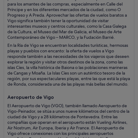
para los amantes de las compras, especialmente en Calle del
Príncipe y en los diferentes mercados de la ciudad, como O
Progreso y A Preda. Aprovechar las ofertas de vuelos baratos a
Vigo significa también tener la oportunidad de visitar
interesantes museos y centros culturales, como la Casa Galega
de la Cultura, el Museo del Mar de Galicia, el Museo de Arte
Contemporáneo de Vigo – MARCO, y la Fudación Barrié.
En la Ría de Vigo se encuentran localidades turísticas, hermosas
playas y pueblos con encanto: la oferta de vuelos a Vigo
responde también a las necesidades de los viajeros que deseen
explorar la región y visitar otros destinos de la zona, como las
islas Cíes, la villa histórica de Baiona o las poblaciones marineras
de Cangas y Moaña. La Islas Cíes son un auténtico tesoro de la
región, por sus espectaculares playas, entre las que está la playa
de Ronda, considerada una de las playas más bellas del mundo.
Aeropuerto de Vigo
El Aeropuerto de Vigo (VGO), también llamado Aeropuerto de
Vigo-Peinador, se sitúa a unos nueve kilómetros del centro de la
ciudad de Vigo y a 28 kilómetros de Pontevedra. Entre las
compañías que operan en el aeropuerto están Vueling Airlines,
Air Nostrum, Air Europa, Iberia y Air France. El Aeropuerto de
Vigo ofrece conexiones con los principales aeropuertos