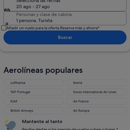
Selecciona las fechas
20 ago - 27 ago
Personas y clase de cabina
1 persona, Turista
Añadir un vuelo para la oferta Reserva más y ahorra*
Buscar
Aerolíneas populares
Lufthansa
Iberia
Lufthansa
Iberia
TAP Portugal
Swiss International Air Lines
TAP Portugal
Swiss International Air Lines
KLM
Air France
KLM
Air France
British Airways
Air Europa
British Airways
Air Europa
Mantente al tanto
Recibe alertas si los precios de vuelos suben o bajan.*