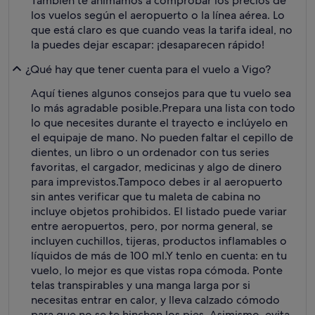
También te animamos a comprobar los precios de
los vuelos según el aeropuerto o la línea aérea. Lo
que está claro es que cuando veas la tarifa ideal, no
la puedes dejar escapar: ¡desaparecen rápido!
¿Qué hay que tener cuenta para el vuelo a Vigo?
Aquí tienes algunos consejos para que tu vuelo sea
lo más agradable posible.
Prepara una lista con todo
lo que necesites durante el trayecto e inclúyelo en
el equipaje de mano. No pueden faltar el cepillo de
dientes, un libro o un ordenador con tus series
favoritas, el cargador, medicinas y algo de dinero
para imprevistos.
Tampoco debes ir al aeropuerto
sin antes verificar que tu maleta de cabina no
incluye objetos prohibidos. El listado puede variar
entre aeropuertos, pero, por norma general, se
incluyen cuchillos, tijeras, productos inflamables o
líquidos de más de 100 ml.
Y tenlo en cuenta: en tu
vuelo, lo mejor es que vistas ropa cómoda. Ponte
telas transpirables y una manga larga por si
necesitas entrar en calor, y lleva calzado cómodo
para que no se te hinchen los pies. Asimismo, evita