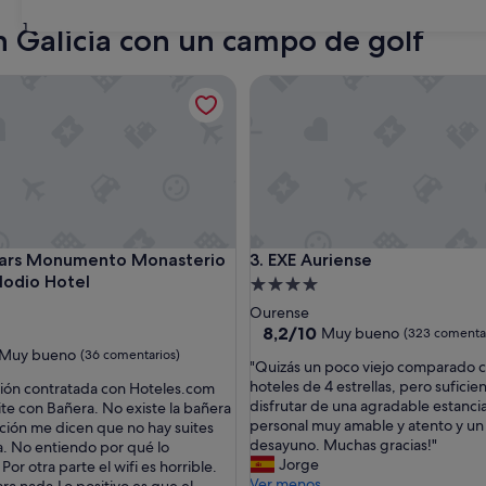
31
n Galicia con un campo de golf
s Monumento Monasterio de San Clodio Hotel
EXE Auriense
s Monumento Monasterio de San Clodio Hotel
EXE Auriense
tars Monumento Monasterio
3. EXE Auriense
lodio Hotel
Alojamiento
nto
de
Ourense
4.0 estrellas
8.2
8,2/10
Muy bueno
(323 comentar
sobre
las
Muy bueno
(36 comentarios)
"
"Quizás un poco viejo comparado c
10,
Q
hoteles de 4 estrellas, pero suficie
ción contratada con Hoteles.com
Muy
u
disfrutar de una agradable estancia
ite con Bañera. No existe la bañera
bueno,
i
personal muy amable y atento y u
ción me dicen que no hay suites
(323 comentarios)
z
desayuno. Muchas gracias!"
. No entiendo por qué lo
ntarios)
á
Jorge
 Por otra parte el wifi es horrible.
s
Ver menos