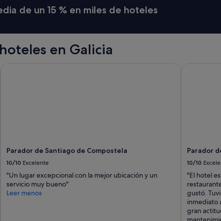
e
w
media de un 15 % en miles de hoteles
r
s
o
"
s
u
f
oteles en Galicia
i
c
Parador de Santiago de Compostela
Parador de
i
e
n
t
e
p
a
r
a
Parador de Santiago de Compostela
Parador d
d
i
10/10
Excelente
10/10
Excele
s
"Un lugar excepcional con la mejor ubicación y un
"El hotel e
f
servicio muy bueno"
restaurant
r
Leer menos
gustó. Tuv
u
inmediato 
t
gran actitu
a
mantenimie