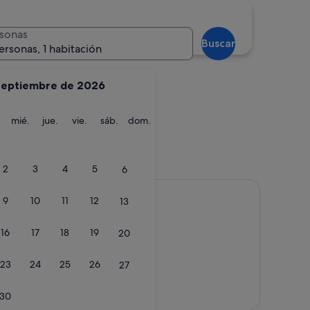
Santiago de Compos
sonas
Buscar
ersonas, 1 habitación
septiembre de 2026
martes
miércoles
jueves
viernes
sábado
domingo
mié.
jue.
vie.
sáb.
dom.
o
Santiago de Co
2
3
4
5
6
9
10
11
12
13
16
17
18
19
20
23
24
25
26
27
Ver mapa
30