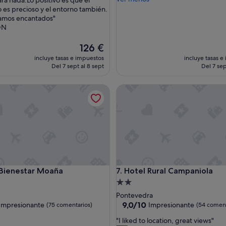
ara nada.Lo positivo es que el
u
 es precioso y el entorno también.
n
tamos encantados"
p
ON
o
c
El
126 €
o
precio
incluye tasas e impuestos
incluye tasas e
v
actual
Del 7 sept al 8 sept
Del 7 sep
i
es
e
de
enestar Moaña
Hotel Rural Campaniola
j
126 €
o
c
o
m
p
a
r
a
enestar Moaña
Hotel Rural Campaniola
 Bienestar Moaña
7. Hotel Rural Campaniola
d
o
nto
Alojamiento
c
de
Pontevedra
o
las
2.0 estrellas
9.0
9,0/10
Impresionante
Impresionante
(75 comentarios)
(54 coment
n
sobre
o
"
"I liked to location, great views"
10,
t