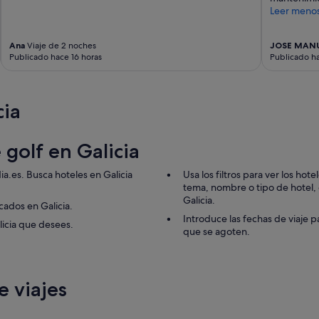
r
Leer meno
d
e
u
Ana
Viaje de 2 noches
JOSE MAN
n
Publicado hace 16 horas
Publicado ha
a
a
g
r
cia
a
d
a
 golf en Galicia
b
l
ia.es. Busca hoteles en Galicia
Usa los filtros para ver los hot
e
tema, nombre o tipo de hotel, de
e
Galicia.
cados en Galicia.
s
Introduce las fechas de viaje p
t
licia que desees.
que se agoten.
a
n
c
i
 viajes
a
.
E