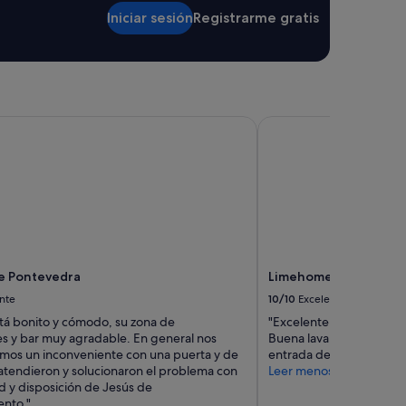
Iniciar sesión
Registrarme gratis
 Pontevedra
Limehome Santiago d
e Pontevedra
Limehome Santiago d
nte
10/10
Excelente
stá bonito y cómodo, su zona de
"Excelente limpieza y u
es y bar muy agradable. En general nos
Buena lavandería y cocin
imos un inconveniente con una puerta y de
entrada del edificio."
atendieron y solucionaron el problema con
Leer menos
d y disposición de Jesús de
nto,"