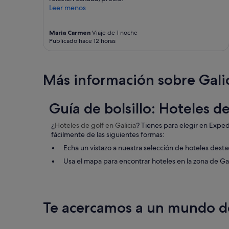
e
b
Leer menos
p
a
c
d
i
e
Maria Carmen
Viaje de 1 noche
ó
Publicado hace 12 horas
s
n
a
m
y
e
u
Más información sobre Gali
d
n
i
o
c
a
e
Guía de bolsillo: Hoteles de
l
n
s
q
e
¿
Hoteles de golf
en Galicia
? Tienes para elegir en Exped
u
r
fácilmente de las siguientes formas:
e
u
Echa un vistazo a nuestra selección de hoteles desta
n
n
o
Usa el mapa para encontrar hoteles en la zona de Ga
p
h
r
a
e
y
c
s
i
Te acercamos a un mundo de
u
o
i
a
t
m