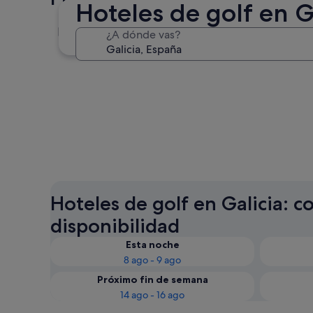
Hoteles de golf en G
Vigo
¿A dónde vas?
Vigo
Hoteles de golf en Galicia: co
disponibilidad
Esta noche
8 ago - 9 ago
Próximo fin de semana
14 ago - 16 ago