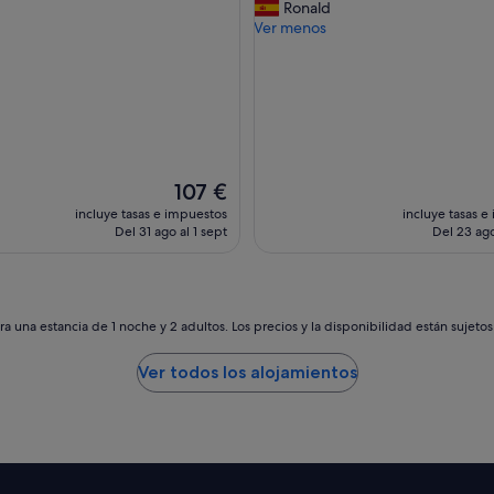
I
Ronald
nante,
Impresionante,
r
l
Ver menos
ntarios)
(54 comentarios)
o
i
s
k
h
e
o
d
t
t
e
o
l
l
e
o
El
107 €
s
c
precio
incluye tasas e impuestos
incluye tasas e
d
a
actual
Del 31 ago al 1 sept
Del 23 ago
e
t
es
4
i
de
e
o
107 €
s
n
t
,
a una estancia de 1 noche y 2 adultos. Los precios y la disponibilidad están sujeto
r
g
e
r
Ver todos los alojamientos
l
e
l
a
a
t
s
v
,
i
p
e