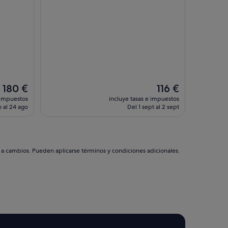
Excelente,
i
(36 comentarios)
o
.
"
El
El
180 €
116 €
precio
precio
 impuestos
incluye tasas e impuestos
actual
actual
 al 24 ago
Del 1 sept al 2 sept
es
es
de
de
180 €
116 €
s a cambios. Pueden aplicarse términos y condiciones adicionales.