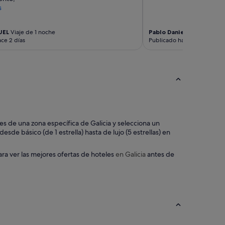
s
UEL
Viaje de 1 noche
Pablo Daniel
Viaje de 4 no
ce 2 días
Publicado hace 7 días
eles de una zona específica de Galicia y selecciona un
sde básico (de 1 estrella) hasta de lujo (5 estrellas) en
ara ver las mejores ofertas de hoteles
en Galicia
antes de