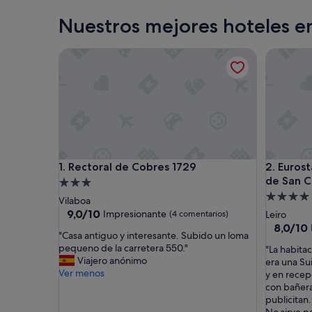
Nuestros mejores hoteles e
Rectoral de Cobres 1729
Eurostar
Rectoral de Cobres 1729
Eurostar
1. Rectoral de Cobres 1729
2. Euros
de San C
Alojamiento
Alojamie
de
Vilaboa
de
3.0 estrellas
9.0
9,0/10
Impresionante
(4 comentarios)
Leiro
sobre
4.0 estrel
8.0
8,0/10
"
"Casa antiguo y interesante. Subido un loma
10,
sobre
C
pequeno de la carretera 550."
"
"La habita
Impresionante,
10,
a
Viajero anónimo
L
era una Su
(4 comentarios)
Muy
s
Ver menos
a
y en recep
bueno,
a
h
con bañera
(36 come
a
a
publicitan.
n
b