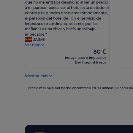
l
S
que no me entraba desayuno al ser un precio
Excelente,
Impresio
n
e
o
a mi parecer excesivo; el hotel está en todo el
(516 comentarios)
(75 come
l
s
l
centro y te puedes desplazar cómodamente,
o
.
o
el personal del hotel de 10 y el servicio de
m
c
p
limpieza extraordinario, veíamos por las
a
o
u
mañanas a una chica y hacía un trabajo
p
m
e
impecable."
e
e
d
JAIME
q
r
o
Ver menos
u
a
h
El
80 €
e
u
a
precio
incluye tasas e impuestos
n
n
b
actual
Del 7 sept al 8 sept
o
a
l
es
d
S
a
de
e
u
Mostrar más
r
80 €
l
i
d
a
t
e
Precio
Precio más bajo por noche encontrado en las últimas 24 horas par
c
e
l
más
a
c
a
bajo
r
o
h
por
r
n
a
noche
e
B
b
encontrado
t
a
i
en
e
ñ
t
las
r
e
a
últimas