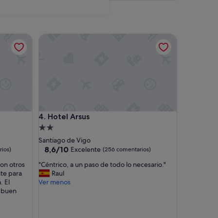
Hotel Arsus
Hotel Arsus
4. Hotel Arsus
Alojamiento
de
Santiago de Vigo
2.0 estrellas
8.6
8,6/10
Excelente
ios)
(256 comentarios)
sobre
"
on otros
"Céntrico, a un paso de todo lo necesario."
10,
C
nte para
Raul
Excelente,
é
. El
Ver menos
(256 comentarios)
n
n buen
t
r
i