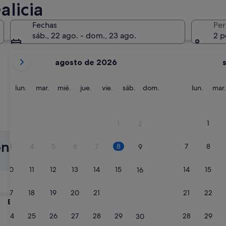
alicia
La Coruña
Sanxenxo
Fechas
Per
sáb., 22 ago. - dom., 23 ago.
2 p
Tus
agosto de 2026
meses
actuales
son
lunes
martes
miércoles
jueves
viernes
sábado
domingo
lunes
lun.
mar.
mié.
jue.
vie.
sáb.
dom.
lun.
mar.
August
de
2026
La Coruña
Sanxenx
1
1
2
y
September
nsulta la
3
4
5
6
7
8
7
8
9
de
2026.
10
11
12
13
14
15
14
15
16
Mañana
9 ago - 10 ago
17
18
19
20
21
22
21
22
23
En dos semanas
21 ago - 23 ago
24
25
26
27
28
29
28
29
30