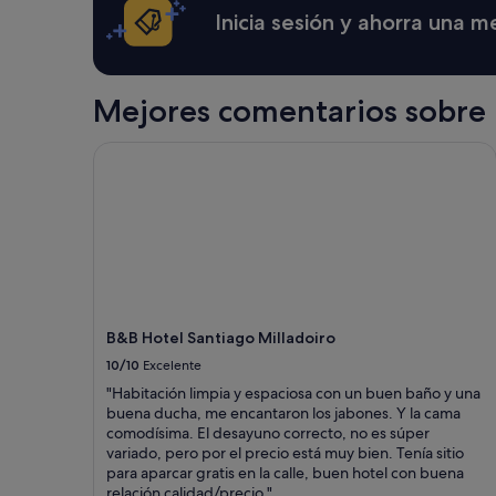
a
r
c
24 horas
Inicia sesión y ahorra una 
5
a
i
para
5
.
ó
una
0
N
n
estancia
.
o
t
de
"
Mejores comentarios sobre h
e
r
1 noche
x
i
y
i
p
2 adultos.
B&B Hotel Santiago Milladoiro
s
l
Los
t
e
precios
e
,
y
l
y
la
a
a
disponibilidad
b
q
están
a
u
sujetos
ñ
e
a
e
n
cambios.
B&B Hotel Santiago Milladoiro
r
o
Pueden
a
10/10
Excelente
m
aplicarse
y
e
términos
"Habitación limpia y espaciosa con un buen baño y una
e
e
y
buena ducha, me encantaron los jabones. Y la cama
n
n
condiciones
comodísima. El desayuno correcto, no es súper
r
t
adicionales.
variado, pero por el precio está muy bien. Tenía sitio
e
r
para aparcar gratis en la calle, buen hotel con buena
c
a
relación calidad/precio."