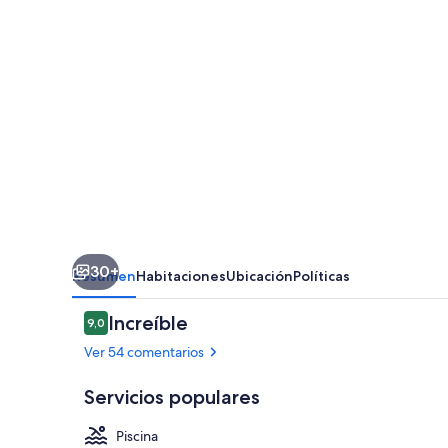
30+
Resumen
Habitaciones
Ubicación
Políticas
Comentarios
Increíble
9,0
9,0 de 10
Ver 54 comentarios
Servicios populares
Piscina