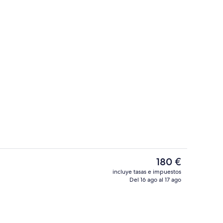
Exterior
El
180 €
precio
incluye tasas e impuestos
actual
Del 16 ago al 17 ago
iones
Terraza o patio
es
de
180 €