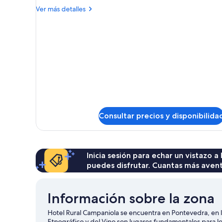
standard
Más
Ver más detalles
detalles
de
Double
standard
Consultar precios y disponibilida
Inicia sesión para echar un vistazo a
puedes disfrutar. Cuantas más aven
Información sobre la zona
Hotel Rural Campaniola se encuentra en Pontevedra, en 
Etnográfico y del Vino son lugares fundamentales para l