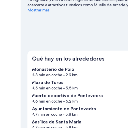
acercarte a atractivos turísticos como Muelle de Arcade y
Observatorio astronómico de Cotobade y, si te apetece di
Mostrar más
Municipal de Pasarón. Tendrás la oportunidad de disfrut
pero también podrás vivir grandes aventuras practicando l
Ver guía de viaje de Pontevedra
Qué hay en los alrededores
Monasterio de Poio
A 3 min en coche
- 2.9 km
Plaza de Toros
A 5 min en coche
- 5.5 km
Puerto deportivo de Pontevedra
A 6 min en coche
- 6.2 km
Ayuntamiento de Pontevedra
A 7 min en coche
- 5.8 km
Basílica de Santa María
A 7 min en coche
- 5.8 km