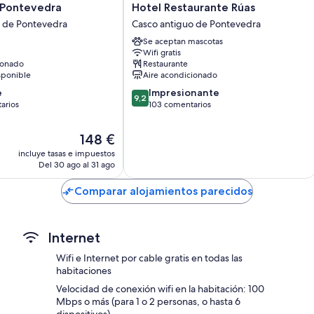
Además, otros servicios que hallarás en todas las habitaciones incluy
Hotel
 Pontevedra
Hotel Restaurante Rúas
Restaurante
o de Pontevedra
Casco antiguo de Pontevedra
Baños con bañeras o duchas y secadores de pelo
Rúas
Se aceptan mascotas
Televisiones de pantalla plana de 42 pulgadas con canales digita
Casco
Wifi gratis
antiguo
Armarios o roperos, servicio de limpieza diario y escritorios
ionado
Restaurante
de
sponible
Aire acondicionado
Pontevedra
9.2
e
Impresionante
9,2
sobre
arios
103 comentarios
10,
Impresionante,
El
148 €
ios
103 comentarios
precio
incluye tasas e impuestos
actual
Del 30 ago al 31 ago
es
de
Comparar alojamientos parecidos
148 €
Internet
Wifi e Internet por cable gratis en todas las
habitaciones
Velocidad de conexión wifi en la habitación: 100
Mbps o más (para 1 o 2 personas, o hasta 6
dispositivos)