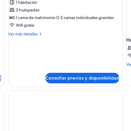
1 habitación
Habitación
3 huéspedes
estándar
1 cama de matrimonio O 2 camas individuales grandes
doble
Wifi gratis
Más
Ver más detalles
detalles
H
de
Habitación
estándar
doble
M
Ve
de
de
d
Consultar precios y disponibilidad
Ha
e, escritorio