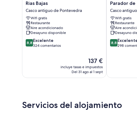
Rias
Parador
Rias Bajas
Parador de
Bajas
de
Casco antiguo de Pontevedra
Casco antigu
Casco
Pontevedra
Wifi gratis
Wifi gratis
antiguo
Casco
Restaurante
Restaurante
de
antiguo
Aire acondicionado
Aire acondic
Pontevedra
de
Desayuno disponible
Desayuno di
Pontevedra
8.8
8.8
Excelente
Excelent
8,8
8,8
sobre
sobre
324 comentarios
298 coment
10,
10,
Excelente,
Excelente,
El
137 €
324 comentarios
298 comentar
precio
incluye tasas e impuestos
actual
Del 31 ago al 1 sept
es
de
137 €
Servicios del alojamiento