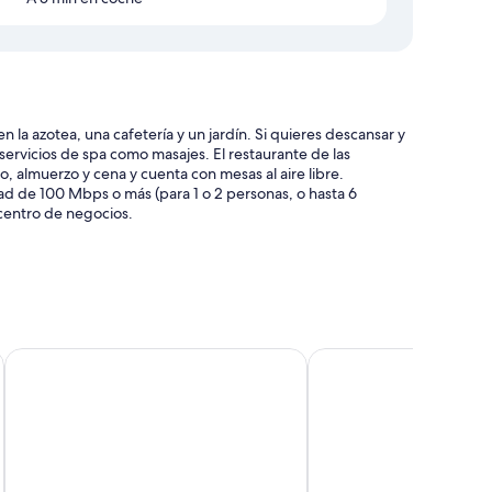
a azotea, una cafetería y un jardín. Si quieres descansar y
servicios de spa como masajes. El restaurante de las
o, almuerzo y cena y cuenta con mesas al aire libre.
dad de 100 Mbps o más (para 1 o 2 personas, o hasta 6
centro de negocios.
rillas
nes y un punto de recarga para coches
 horas y un salón de fiestas
Virgen del Camino
Hotel Apartamentos D
zona común
cas entre las que se incluyen espacios para trabajar con
des adicionales, como wifi gratis y cajas fuertes.