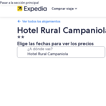
Pasar a la sección principal
Comprar viaje
Ver todos los alojamientos
Hotel Rural Campaniol
Alojamiento
de
Elige las fechas para ver los precios
2.0 estrellas
¿A dónde vas?
Galería
de
imágenes
de
Hotel
Rural
Campaniola