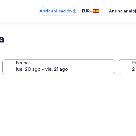
•
Abrir aplicación
EUR
Anunciar alo
a
Fechas
P