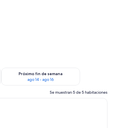
fin de semana, ago 7 - ago 9
Consulta la disponibilidad para el próximo fin de semana, ago
Próximo fin de semana
ago 14 - ago 16
Se muestran 5 de 5 habitaciones
 balcón, un cuadro y un teléfono.