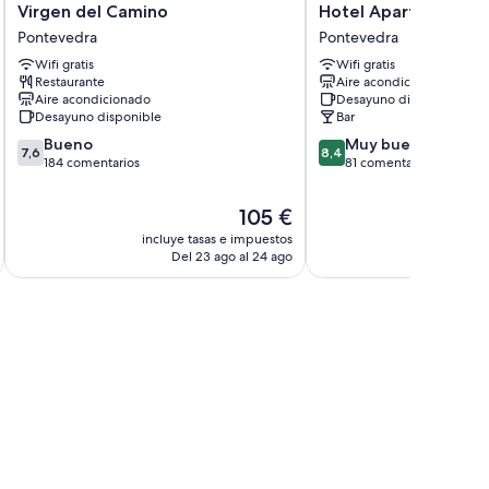
en los siguientes:
Virgen
Hotel
Virgen del Camino
Hotel Apartamentos
del
Apartamentos
Pontevedra
Pontevedra
Camino
Dabarca
Wifi gratis
Wifi gratis
les
Pontevedra
Pontevedra
Restaurante
Aire acondicionado
Aire acondicionado
Desayuno disponible
Desayuno disponible
Bar
7.6
8.4
Bueno
Muy bueno
7,6
8,4
sobre
sobre
184 comentarios
81 comentarios
10,
10,
Bueno,
Muy
El
105 €
184 comentarios
bueno,
precio
incluye tasas e impuestos
incluye
81 comentarios
actual
Del 23 ago al 24 ago
D
es
de
105 €