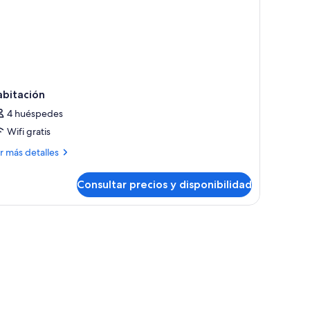
abitación
4 huéspedes
Wifi gratis
ás
r más detalles
talles
Consultar precios y disponibilidad
bitación