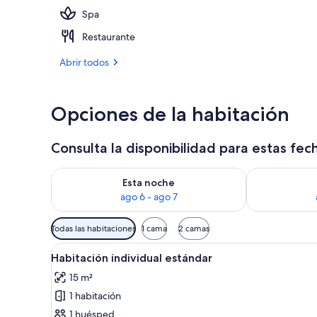
Spa
Exterior
Restaurante
Abrir todos
Opciones de la habitación
Consulta la disponibilidad para estas fec
Consulta la disponibilidad para esta noche, ago 6 - 
Consulta la d
Esta noche
ago 6 - ago 7
Filtros
Todas las habitaciones
1 cama
2 camas
disponibles
Abrir
Habitación de hotel con dos c
para
7
Habitación individual estándar
todas
las
15 m²
las
habitaciones
1 habitación
fotos
de
1 huésped