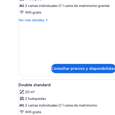
Habitación
2 camas individuales O 1 cama de matrimonio grande
individual
Wifi gratis
estándar
Más
Ver más detalles
detalles
de
Habitación
individual
estándar
Consultar precios y disponibilida
Abrir
Edredones de plumas, caja fuert
2
Double standard
todas
20 m²
las
2 huéspedes
fotos
de
2 camas individuales O 1 cama de matrimonio
Double
Wifi gratis