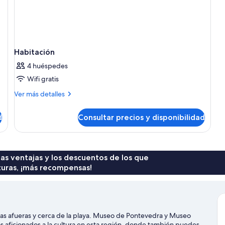
Habitación
4 huéspedes
Wifi gratis
Más
Ver más detalles
detalles
de
d
Consultar precios y disponibilidad
Habitación
 las ventajas y los descuentos de los que
turas, ¡más recompensas!
las afueras y cerca de la playa. Museo de Pontevedra y Museo
os aficionados a la cultura en esta región, donde también puedes