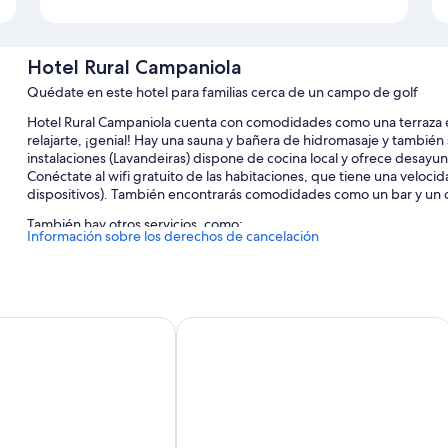
Hotel Rural Campaniola
Quédate en este hotel para familias cerca de un campo de golf
Hotel Rural Campaniola cuenta con comodidades como una terraza en l
relajarte, ¡genial! Hay una sauna y bañera de hidromasaje y también 
instalaciones (Lavandeiras) dispone de cocina local y ofrece desayun
Conéctate al wifi gratuito de las habitaciones, que tiene una veloci
dispositivos). También encontrarás comodidades como un bar y un 
También hay otros servicios, como:
Información sobre los derechos de cancelación
2 piscinas al aire libre y una piscina infantil, con tumbonas y somb
Desayuno bufé (de pago), bicicletas gratuitas en las instalacio
Servicio de celebración de bodas, un servicio de recepción las 24
ontevedra
Hotel Restaurante Rúas
Salas de reuniones, personal multilingüe y una televisión en la 
Características de la habitación
Todas las habitaciones en Hotel Rural Campaniola tienen característi
ordenador portátil y aire acondicionado, además de algunas comodida