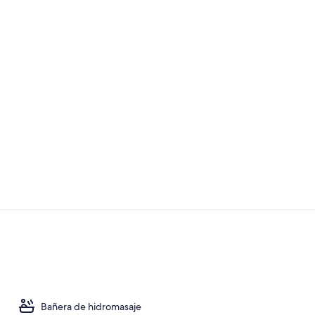
Recepción
Sala de reun
Bañera de hidromasaje