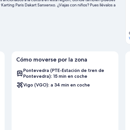
 Karting Paris Dakart Sanxenxo. ¿Viajas con niños? Pues llévalos a
sfrutar de un evento especial, consulta el calendario de Estadio
ar del agua realizando actividades como kayak o submarinismo,
a equitación o las rutas a pie o en bicicleta en las inmediaciones.
Cómo moverse por la zona
Pontevedra (PTE-Estación de tren de
Pontevedra): 15 min en coche
Vigo (VGO): a 34 min en coche