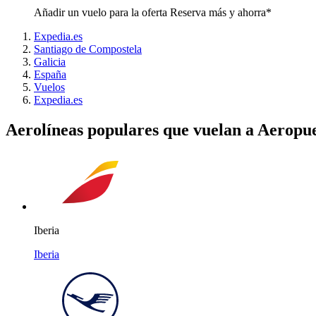
Añadir un vuelo para la oferta Reserva más y ahorra*
Expedia.es
Santiago de Compostela
Galicia
España
Vuelos
Expedia.es
Aerolíneas populares que vuelan a Aeropu
Iberia
Iberia