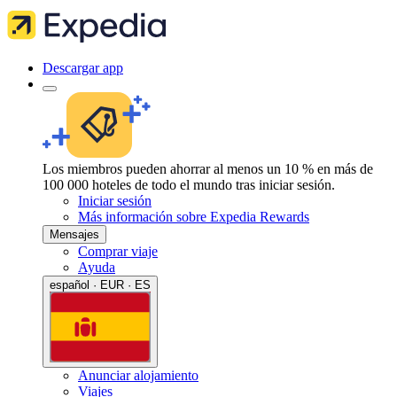
Descargar app
Los miembros pueden ahorrar al menos un 10 % en más de
100 000 hoteles de todo el mundo tras iniciar sesión.
Iniciar sesión
Más información sobre Expedia Rewards
Mensajes
Comprar viaje
Ayuda
español · EUR · ES
Anunciar alojamiento
Viajes