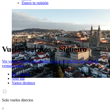
Danos tu opinión
Vuelos baratos a Sigüeiro
Ver vuelo por 19 € del sábado 3 de oct de 2026
Se abre en una
ventana nueva
Ida y vuelta
Solo ida
Varios destinos
Solo vuelos directos