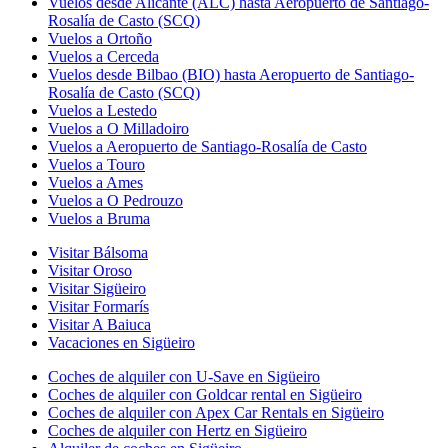
Vuelos desde Alicante (ALC) hasta Aeropuerto de Santiago-
Rosalía de Casto (SCQ)
Vuelos a Ortoño
Vuelos a Cerceda
Vuelos desde Bilbao (BIO) hasta Aeropuerto de Santiago-
Rosalía de Casto (SCQ)
Vuelos a Lestedo
Vuelos a O Milladoiro
Vuelos a Aeropuerto de Santiago-Rosalía de Casto
Vuelos a Touro
Vuelos a Ames
Vuelos a O Pedrouzo
Vuelos a Bruma
Visitar Bálsoma
Visitar Oroso
Visitar Sigüeiro
Visitar Formarís
Visitar A Baiuca
Vacaciones en Sigüeiro
Coches de alquiler con U-Save en Sigüeiro
Coches de alquiler con Goldcar rental en Sigüeiro
Coches de alquiler con Apex Car Rentals en Sigüeiro
Coches de alquiler con Hertz en Sigüeiro