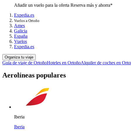
Añadir un vuelo para la oferta Reserva más y ahorra*
Expedia.es
Vuelos a Ortoño
Ames
Galicia
España
Vuelos
Expedia.es
Organiza tu viaje
Guía de viaje de Ortoño
Hoteles en Ortoño
Alquiler de coches en Ort
Aerolíneas populares
Iberia
Iberia