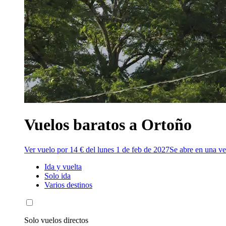
Vuelos baratos a Ortoño
Ver vuelo por 14 € del lunes 1 de feb de 2027
Se abre en una v
Ida y vuelta
Solo ida
Varios destinos
Solo vuelos directos