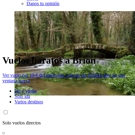
Danos tu opinión
Vuelos baratos a Brion
Ver vuelo por 19 € del miércoles 2 de dic de 2026
Se abre en una
ventana nueva
Ida y vuelta
Solo ida
Varios destinos
Solo vuelos directos