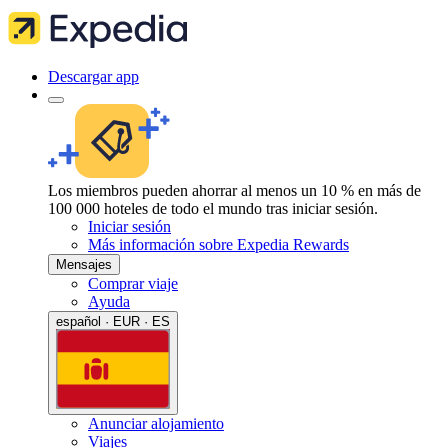
Descargar app
Los miembros pueden ahorrar al menos un 10 % en más de
100 000 hoteles de todo el mundo tras iniciar sesión.
Iniciar sesión
Más información sobre Expedia Rewards
Mensajes
Comprar viaje
Ayuda
español · EUR · ES
Anunciar alojamiento
Viajes