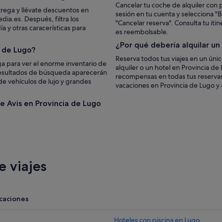
Cancelar tu coche de alquiler con p
trega y llévate descuentos en
sesión en tu cuenta y selecciona "Bu
dia.es. Después, filtra los
"Cancelar reserva". Consulta tu iti
 y otras caracerísticas para
es reembolsable.
¿Por qué debería alquilar u
a de Lugo?
Reserva todos tus viajes en un úni
a para ver el enorme inventario de
alquiler o un hotel en Provincia de
s resultados de búsqueda aparecerán
recompensas en todas tus reserva
sde vehículos de lujo y grandes
vacaciones en Provincia de Lugo y
de Avis en Provincia de Lugo
 viajes
acaciones
Hoteles con piscina en Lugo