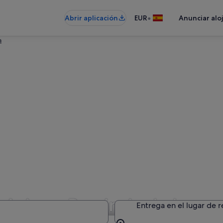
•
Abrir aplicación
EUR
Anunciar alo
a
 Avis en Provincia de Lugo
Entrega en el lugar de 