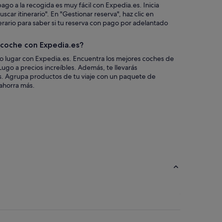
ago a la recogida es muy fácil con Expedia.es. Inicia
scar itinerario". En "Gestionar reserva", haz clic en
nerario para saber si tu reserva con pago por adelantado
n coche con Expedia.es?
co lugar con Expedia.es. Encuentra los mejores coches de
 Lugo a precios increíbles. Además, te llevarás
s. Agrupa productos de tu viaje con un paquete de
 ahorra más.