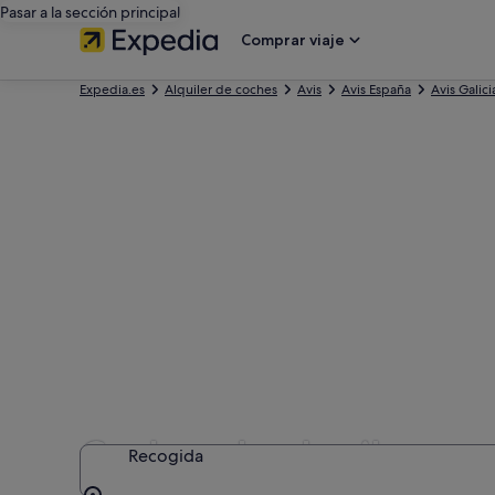
Pasar a la sección principal
Comprar viaje
Expedia.es
Alquiler de coches
Avis
Avis España
Avis Galici
Coches de alquiler con
Recogida