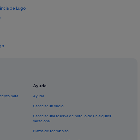
vincia de Lugo
o
ugo
e Lugo
o
go
Ayuda
de Lugo
xcepto para
Ayuda
Cancelar un vuelo
Cancelar una reserva de hotel o de un alquiler
vacacional
Plazos de reembolso