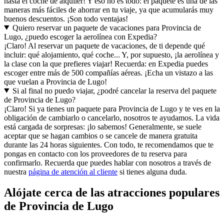
hasta el coche de alquiler! Y eso no es todo: el paquete es una de las
maneras más fáciles de ahorrar en tu viaje, ya que acumularás muy
buenos descuentos. ¡Son todo ventajas!
Quiero reservar un paquete de vacaciones para Provincia de
Lugo, ¿puedo escoger la aerolínea con Expedia?
¡Claro! Al reservar un paquete de vacaciones, de ti depende qué
incluir: qué alojamiento, qué coche... Y, por supuesto, ¡la aerolínea y
la clase con la que prefieres viajar! Recuerda: en Expedia puedes
escoger entre más de 500 compañías aéreas. ¡Echa un vistazo a las
que vuelan a Provincia de Lugo!
Si al final no puedo viajar, ¿podré cancelar la reserva del paquete
de Provincia de Lugo?
¡Claro! Si ya tienes un paquete para Provincia de Lugo y te ves en la
obligación de cambiarlo o cancelarlo, nosotros te ayudamos. La vida
está cargada de sorpresas: ¡lo sabemos! Generalmente, se suele
aceptar que se hagan cambios o se cancele de manera gratuita
durante las 24 horas siguientes. Con todo, te recomendamos que te
pongas en contacto con los proveedores de tu reserva para
confirmarlo. Recuerda que puedes hablar con nosotros a través de
nuestra
página de atención al cliente
si tienes alguna duda.
Alójate cerca de las atracciones populares
de Provincia de Lugo