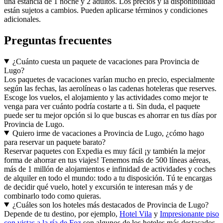
una estancia de 1 noche y 2 adultos. Los precios y la disponibilidad
están sujetos a cambios. Pueden aplicarse términos y condiciones
adicionales.
Preguntas frecuentes
¿Cuánto cuesta un paquete de vacaciones para Provincia de
Lugo?
Los paquetes de vacaciones varían mucho en precio, especialmente
según las fechas, las aerolíneas o las cadenas hoteleras que reserves.
Escoge los vuelos, el alojamiento y las actividades como mejor te
venga para ver cuánto podría costarte a ti. Sin duda, el paquete
puede ser tu mejor opción si lo que buscas es ahorrar en tus días por
Provincia de Lugo.
Quiero irme de vacaciones a Provincia de Lugo, ¿cómo hago
para reservar un paquete barato?
Reservar paquetes con Expedia es muy fácil ¡y también la mejor
forma de ahorrar en tus viajes! Tenemos más de 500 líneas aéreas,
más de 1 millón de alojamientos e infinidad de actividades y coches
de alquiler en todo el mundo: todo a tu disposición. Tú te encargas
de decidir qué vuelo, hotel y excursión te interesan más y de
combinarlo todo como quieras.
¿Cuáles son los hoteles más destacados de Provincia de Lugo?
Depende de tu destino, por ejemplo,
Hotel Vila
y
Impresionante piso
con vistas a la ría de Foz
son algunos de los hoteles más destacados