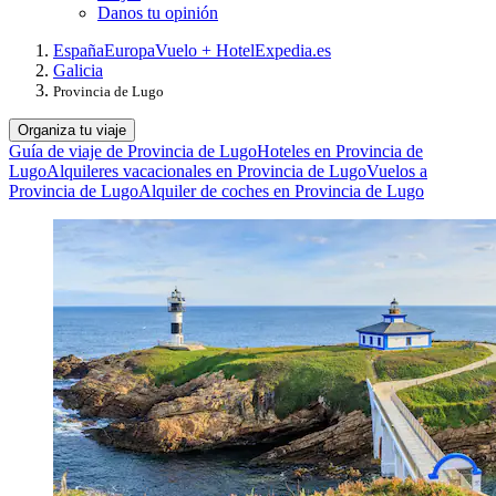
Danos tu opinión
España
Europa
Vuelo + Hotel
Expedia.es
Galicia
Provincia de Lugo
Organiza tu viaje
Guía de viaje de Provincia de Lugo
Hoteles en Provincia de
Lugo
Alquileres vacacionales en Provincia de Lugo
Vuelos a
Provincia de Lugo
Alquiler de coches en Provincia de Lugo