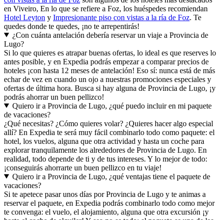
en Viveiro, En lo que se refiere a Foz, los huéspedes recomiendan
Hotel Leyton
y
Impresionante piso con vistas a la ría de Foz
. Te
quedes donde te quedes, ¡no te arrepentirás!
¿Con cuánta antelación debería reservar un viaje a Provincia de
Lugo?
Si lo que quieres es atrapar buenas ofertas, lo ideal es que reserves lo
antes posible, y en Expedia podrás empezar a comparar precios de
hoteles ¡con hasta 12 meses de antelación! Eso sí: nunca está de más
echar de vez en cuando un ojo a nuestras promociones especiales y
ofertas de última hora. Busca si hay alguna de Provincia de Lugo, ¡y
podrás ahorrar un buen pellizco!
Quiero ir a Provincia de Lugo, ¿qué puedo incluir en mi paquete
de vacaciones?
¿Qué necesitas? ¿Cómo quieres volar? ¿Quieres hacer algo especial
allí? En Expedia te será muy fácil combinarlo todo como paquete: el
hotel, los vuelos, alguna que otra actividad y hasta un coche para
explorar tranquilamente los alrededores de Provincia de Lugo. En
realidad, todo depende de ti y de tus intereses. Y lo mejor de todo:
¡conseguirás ahorrarte un buen pellizco en tu viaje!
Quiero ir a Provincia de Lugo, ¿qué ventajas tiene el paquete de
vacaciones?
Si te apetece pasar unos días por Provincia de Lugo y te animas a
reservar el paquete, en Expedia podrás combinarlo todo como mejor
te convenga: el vuelo, el alojamiento, alguna que otra excursión ¡y