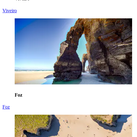
Viveiro
Foz
Foz