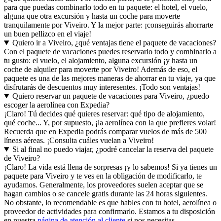
para que puedas combinarlo todo en tu paquete: el hotel, el vuelo,
alguna que otra excursión y hasta un coche para moverte
tranquilamente por Viveiro. Y la mejor parte: ¡conseguirás ahorrarte
un buen pellizco en el viaje!
Quiero ir a Viveiro, ¿qué ventajas tiene el paquete de vacaciones?
Con el paquete de vacaciones puedes reservarlo todo y combinarlo a
tu gusto: el vuelo, el alojamiento, alguna excursión ¡y hasta un
coche de alquiler para moverte por Viveiro! Además de eso, el
paquete es una de las mejores maneras de ahorrar en tu viaje, ya que
disfrutarás de descuentos muy interesentes. ¡Todo son ventajas!
Quiero reservar un paquete de vacaciones para Viveiro, ¿puedo
escoger la aerolínea con Expedia?
¡Claro! Tú decides qué quieres reservar: qué tipo de alojamiento,
qué coche... Y, por supuesto, ¡la aerolínea con la que prefieres volar!
Recuerda que en Expedia podrás comparar vuelos de más de 500
líneas aéreas. ¡Consulta cuáles vuelan a Viveiro!
Si al final no puedo viajar, ¿podré cancelar la reserva del paquete
de Viveiro?
¡Claro! La vida está llena de sorpresas ¡y lo sabemos! Si ya tienes un
paquete para Viveiro y te ves en la obligación de modificarlo, te
ayudamos. Generalmente, los proveedores suelen aceptar que se
hagan cambios o se cancele gratis durante las 24 horas siguientes.
No obstante, lo recomendable es que hables con tu hotel, aerolínea o
proveedor de actividades para confirmarlo. Estamos a tu disposición
en nuestra
página de atención al cliente
si nos necesitas.