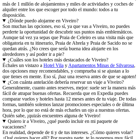
más de 1 millón de alojamientos y miles de actividades y coches de
alquiler entre los que escoger por todo el mundo: todos a tu
disposición.
¿Dónde puedo alojarme en Viveiro?
Son muchas las opciones, eso sí, ya que vas a Viveiro, no puedes
perderte la oportunidad de descubrir sus puntos más emblemáticos.
Aunque tal vez ya sepas que Praia de Celeiro es una visita más que
obligatoria en tu itinerario, Praia de Abrela y Praia de Sacido no se
quedan atrás. ¿No crees que sería buena idea alojarte en los
alrededores y así poder ir a pie?
¿Cuáles son los hoteles más destacados de Viveiro?
Échales un vistazo a
Hotel Vila
y
Apartamentos Minas de Silvarosa
,
dos opciones muy recomendables, y comprueba si se ajustan a lo
que tienes en mente. Eso sí, ¡haz una reserva antes de que se agoten!
¿Con cuánta antelación debería reservar un viaje a Viveiro?
Generalmente, cuanto antes reserves, mejor: suele ser la manera más
fácil de atrapar buenas ofertas. Recuerda que en Expedia puedes
comparar vuelos y hoteles hasta 12 meses antes de tu viaje. De todas
formas, también solemos lanzar promociones especiales o de última
hora, por lo que no está de más echarles un ojo a nuestras ofertas.
Quién sabe, ¡quizás encuentres alguna de Viveiro!
Quiero ir a Viveiro, ¿qué puedo incluir en mi paquete de
vacaciones?
En realidad, depende de ti y de tus intereses. ¿Cómo quieres volar?
¿Qué quieres hacer allí? Por nuestra parte, te lo ponemos muy fácil