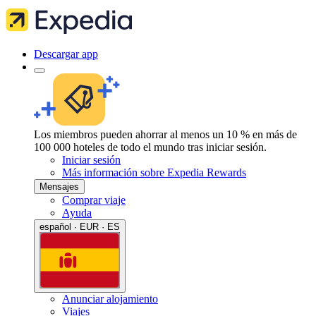
Descargar app
Los miembros pueden ahorrar al menos un 10 % en más de
100 000 hoteles de todo el mundo tras iniciar sesión.
Iniciar sesión
Más información sobre Expedia Rewards
Mensajes
Comprar viaje
Ayuda
español · EUR · ES
Anunciar alojamiento
Viajes