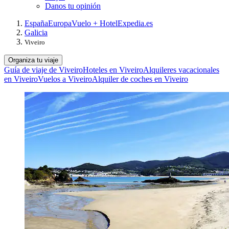
Danos tu opinión
España
Europa
Vuelo + Hotel
Expedia.es
Galicia
Viveiro
Organiza tu viaje
Guía de viaje de Viveiro
Hoteles en Viveiro
Alquileres vacacionales
en Viveiro
Vuelos a Viveiro
Alquiler de coches en Viveiro