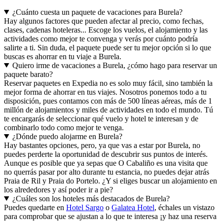
¿Cuánto cuesta un paquete de vacaciones para Burela?
Hay algunos factores que pueden afectar al precio, como fechas,
clases, cadenas hoteleras... Escoge los vuelos, el alojamiento y las
actividades como mejor te convenga y verás por cuánto podría
salirte a ti. Sin duda, el paquete puede ser tu mejor opción si lo que
buscas es ahorrar en tu viaje a Burela.
Quiero irme de vacaciones a Burela, ¿cómo hago para reservar un
paquete barato?
Reservar paquetes en Expedia no es solo muy fácil, sino también la
mejor forma de ahorrar en tus viajes. Nosotros ponemos todo a tu
disposición, pues contamos con más de 500 líneas aéreas, más de 1
millón de alojamientos y miles de actividades en todo el mundo. Tú
te encargarás de seleccionar qué vuelo y hotel te interesan y de
combinarlo todo como mejor te venga.
¿Dónde puedo alojarme en Burela?
Hay bastantes opciones, pero, ya que vas a estar por Burela, no
puedes perderte la oportunidad de descubrir sus puntos de interés.
Aunque es posible que ya sepas que O Cabaliño es una visita que
no querrás pasar por alto durante tu estancia, no puedes dejar atrás
Praia de Ril y Praia do Portelo. ¿Y si eliges buscar un alojamiento en
los alrededores y así poder ir a pie?
¿Cuáles son los hoteles más destacados de Burela?
Puedes quedarte en
Hotel Sargo
o
Galatea Hotel
, échales un vistazo
para comprobar que se ajustan a lo que te interesa ¡y haz una reserva