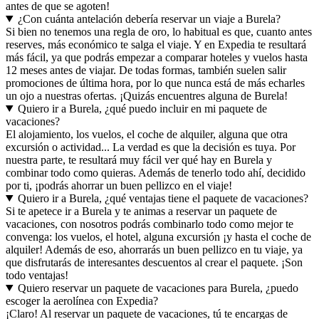
antes de que se agoten!
¿Con cuánta antelación debería reservar un viaje a Burela?
Si bien no tenemos una regla de oro, lo habitual es que, cuanto antes
reserves, más económico te salga el viaje. Y en Expedia te resultará
más fácil, ya que podrás empezar a comparar hoteles y vuelos hasta
12 meses antes de viajar. De todas formas, también suelen salir
promociones de última hora, por lo que nunca está de más echarles
un ojo a nuestras ofertas. ¡Quizás encuentres alguna de Burela!
Quiero ir a Burela, ¿qué puedo incluir en mi paquete de
vacaciones?
El alojamiento, los vuelos, el coche de alquiler, alguna que otra
excursión o actividad... La verdad es que la decisión es tuya. Por
nuestra parte, te resultará muy fácil ver qué hay en Burela y
combinar todo como quieras. Además de tenerlo todo ahí, decidido
por ti, ¡podrás ahorrar un buen pellizco en el viaje!
Quiero ir a Burela, ¿qué ventajas tiene el paquete de vacaciones?
Si te apetece ir a Burela y te animas a reservar un paquete de
vacaciones, con nosotros podrás combinarlo todo como mejor te
convenga: los vuelos, el hotel, alguna excursión ¡y hasta el coche de
alquiler! Además de eso, ahorrarás un buen pellizco en tu viaje, ya
que disfrutarás de interesantes descuentos al crear el paquete. ¡Son
todo ventajas!
Quiero reservar un paquete de vacaciones para Burela, ¿puedo
escoger la aerolínea con Expedia?
¡Claro! Al reservar un paquete de vacaciones, tú te encargas de