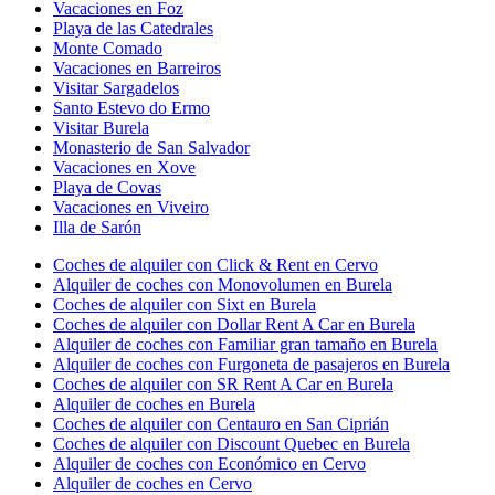
Vacaciones en Foz
Playa de las Catedrales
Monte Comado
Vacaciones en Barreiros
Visitar Sargadelos
Santo Estevo do Ermo
Visitar Burela
Monasterio de San Salvador
Vacaciones en Xove
Playa de Covas
Vacaciones en Viveiro
Illa de Sarón
Coches de alquiler con Click & Rent en Cervo
Alquiler de coches con Monovolumen en Burela
Coches de alquiler con Sixt en Burela
Coches de alquiler con Dollar Rent A Car en Burela
Alquiler de coches con Familiar gran tamaño en Burela
Alquiler de coches con Furgoneta de pasajeros en Burela
Coches de alquiler con SR Rent A Car en Burela
Alquiler de coches en Burela
Coches de alquiler con Centauro en San Ciprián
Coches de alquiler con Discount Quebec en Burela
Alquiler de coches con Económico en Cervo
Alquiler de coches en Cervo