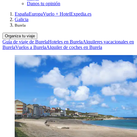
Danos tu opinión
España
Europa
Vuelo + Hotel
Expedia.es
Galicia
Burela
Organiza tu viaje
Guía de viaje de Burela
Hoteles en Burela
Alquileres vacacionales en
Burela
Vuelos a Burela
Alquiler de coches en Burela