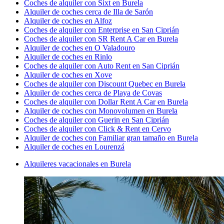
Coches de alquiler con Sixt en Burela
Alquiler de coches cerca de Illa de Sarón
Alquiler de coches en Alfoz
Coches de alquiler con Enterprise en San Ciprián
Coches de alquiler con SR Rent A Car en Burela
Alquiler de coches en O Valadouro
Alquiler de coches en Rinlo
Coches de alquiler con Auto Rent en San Ciprián
Alquiler de coches en Xove
Coches de alquiler con Discount Quebec en Burela
Alquiler de coches cerca de Playa de Covas
Coches de alquiler con Dollar Rent A Car en Burela
Alquiler de coches con Monovolumen en Burela
Coches de alquiler con Guerin en San Ciprián
Coches de alquiler con Click & Rent en Cervo
Alquiler de coches con Familiar gran tamaño en Burela
Alquiler de coches en Lourenzá
Alquileres vacacionales en Burela