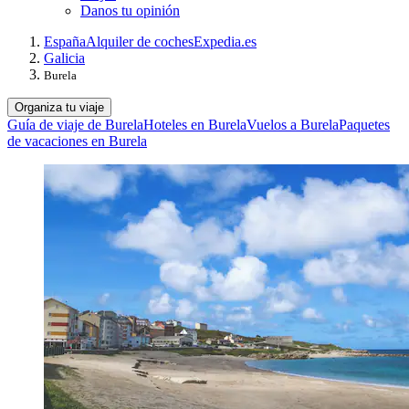
Danos tu opinión
España
Alquiler de coches
Expedia.es
Galicia
Burela
Organiza tu viaje
Guía de viaje de Burela
Hoteles en Burela
Vuelos a Burela
Paquetes
de vacaciones en Burela