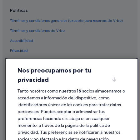
Cabañas en San Pedro de Benquerencia
Políticas
Hoteles cerca de Playa de las Catedrales
Términos y condiciones generales (excepto para reservas de Vrbo)
Apartoteles en Foz
Términos y condiciones de Vrbo
Casas privadas de vacaciones en San Pedro de
Accesibilidad
Benquerencia
Privacidad
Hoteles de aventura en Barreiros
Cookies
Cabañas en Barreiros
Nos preocupamos por tu
Hoteles para familias en Barreiros
Condiciones de uso
privacidad
Hoteles con spa en Foz
Información legal/contacto
Casas de campo en Barreiros
Pautas sobre el contenido y cómo denunciar contenido
Tanto nosotros como nuestros
16
socios almacenamos o
accedemos a información del dispositivo, como
Hoteles de golf en Foz
identificadores únicos en las cookies para tratar datos
Ayuda
Condominios en Foz
personales. Puedes aceptar o administrar tus
Ayuda
Curveiro hoteles
preferencias haciendo clic abajo o, en cualquier
momento, a través de la página de la política de
Cancelar un vuelo
Casas de huéspedes en Barreiros
privacidad. Tus preferencias se notificarán a nuestros
Campings de caravanas en San Pedro de Benquerencia
Cancelar una reserva de hotel o de un alquiler vacacional
socios y no afectarán a los datos de navegación.