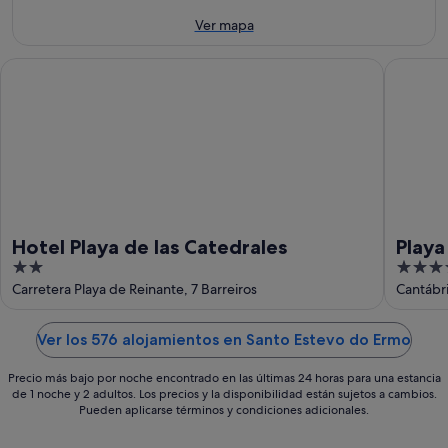
ago
semana,
próximo
-
7
fin
Ver mapa
8
ago
de
ago
-
semana,
Hotel Playa de las Catedrales
Playa de
9
14
ago
ago
-
16
ago
Hotel Playa de las Catedrales
Playa
2
4
gaia
out
out
Carretera Playa de Reinante, 7 Barreiros
Cantábri
of
of
5
5
Ver los 576 alojamientos en Santo Estevo do Ermo
Precio más bajo por noche encontrado en las últimas 24 horas para una estancia
de 1 noche y 2 adultos. Los precios y la disponibilidad están sujetos a cambios.
Pueden aplicarse términos y condiciones adicionales.