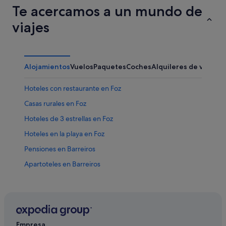
Te acercamos a un mundo de
viajes
Alojamientos
Vuelos
Paquetes
Coches
Alquileres de vacaci
Hoteles con restaurante en Foz
Casas rurales en Foz
Hoteles de 3 estrellas en Foz
Hoteles en la playa en Foz
Pensiones en Barreiros
Apartoteles en Barreiros
Casas de campo en Foz
Hoteles que aceptan mascotas en Foz
San Pedro de Benquerencia hoteles
Hoteles con piscina en Foz
Empresa