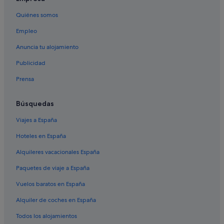
Hoteles cerca de Playa de A Rapadoira
Quiénes somos
Hoteles de 4 estrellas en Foz
Empleo
B&B en Foz
Anuncia tu alojamiento
Hoteles con spa en Barreiros
Publicidad
Hoteles con bar en Barreiros
Prensa
Hoteles en la playa en Barreiros
B&B en Barreiros
Búsquedas
Hoteles de 3 estrellas en Barreiros
Viajes a España
Pensiones en San Pedro de Benquerencia
Hoteles en España
Cabañas en Curveiro
Alquileres vacacionales España
Albergues en Reinante
Paquetes de viaje a España
Pensiones en Reinante
Vuelos baratos en España
Casas de huéspedes en Foz
Alquiler de coches en España
Albergues en Barreiros
Todos los alojamientos
Apartamentos en Barreiros