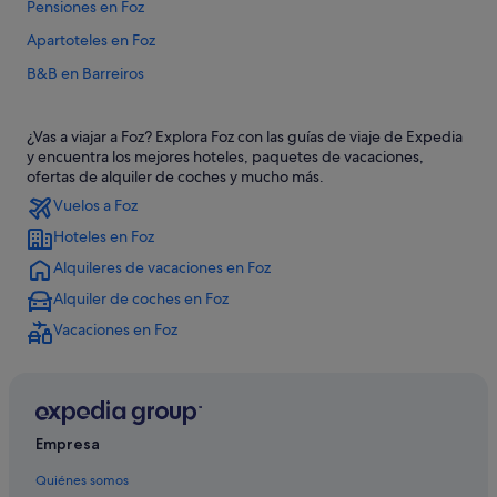
Pensiones en Foz
Apartoteles en Foz
B&B en Barreiros
Casas de campo en Foz
¿Vas a viajar a Foz? Explora Foz con las guías de viaje de Expedia
Condominios en Barreiros
y encuentra los mejores hoteles, paquetes de vacaciones,
Hoteles con gimnasio en Foz
ofertas de alquiler de coches y mucho más.
Vuelos a Foz
Hoteles con wifi en Foz
Hoteles en Foz
Hoteles LGTBQIA en Barreiros
Alquileres de vacaciones en Foz
Hoteles boutique en Foz
Alquiler de coches en Foz
Apartamentos en San Pedro de Benquerencia
Vacaciones en Foz
Hoteles con bar en Foz
Cabañas en Foz
Campings de caravanas en Foz
Hoteles para familias en Foz
Empresa
Hoteles de golf en Foz
Quiénes somos