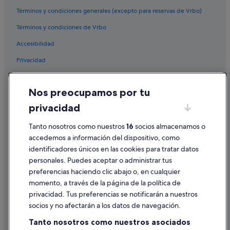
Casas de huéspedes en Foz
Términos y condiciones generales (excepto para reservas de Vrbo)
Hoteles cerca de Yacimiento histórico Castro de Fazouro
Términos y condiciones de Vrbo
Campings de caravanas en San Pedro de Benquerencia
Accesibilidad
San Pedro de Benquerencia hoteles
Privacidad
B&B en Foz
Cookies
Condominios en Foz
Nos preocupamos por tu
Condiciones de uso
Hoteles con spa en Barreiros
privacidad
Información legal/contacto
Hoteles con todo incluido en Foz
Tanto nosotros como nuestros
16
socios almacenamos o
Pautas sobre el contenido y cómo denunciar contenido
Foz hoteles
accedemos a información del dispositivo, como
Cabañas en Barreiros
identificadores únicos en las cookies para tratar datos
Ayuda
Casas privadas de vacaciones en Foz
personales. Puedes aceptar o administrar tus
Ayuda
preferencias haciendo clic abajo o, en cualquier
Albergues en Foz
momento, a través de la página de la política de
Cancelar un vuelo
Albergues en Barreiros
privacidad. Tus preferencias se notificarán a nuestros
Cancelar una reserva de hotel o de un alquiler vacacional
Apartamentos en Foz
socios y no afectarán a los datos de navegación.
Plazos de reembolso
Hoteles de 4 estrellas en Foz
Tanto nosotros como nuestros asociados