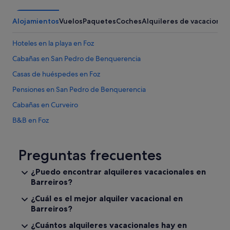
Alojamientos
Vuelos
Paquetes
Coches
Alquileres de vacaciones
Hoteles en la playa en Foz
Cabañas en San Pedro de Benquerencia
Casas de huéspedes en Foz
Pensiones en San Pedro de Benquerencia
Cabañas en Curveiro
B&B en Foz
Barreiros hoteles
Villas en Foz
Preguntas frecuentes
Apartoteles en Foz
¿Puedo encontrar alquileres vacacionales en
Barreiros?
Hoteles de 4 estrellas en Foz
Hoteles que aceptan mascotas en Barreiros
¿Cuál es el mejor alquiler vacacional en
Barreiros?
Hoteles con gimnasio en Foz
¿Cuántos alquileres vacacionales hay en
Condominios en Barreiros