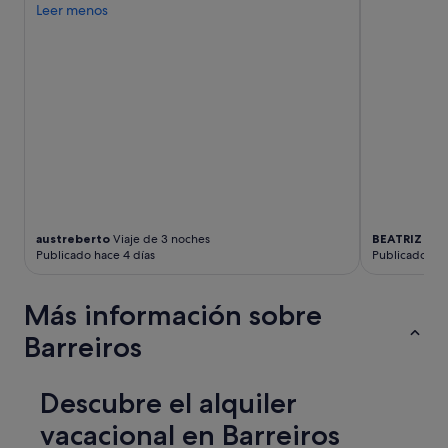
n
Leer menos
s
a
b
i
e
n
"
austreberto
Viaje de 3 noches
BEATRIZ
Viaj
Publicado hace 4 días
Publicado hac
Más información sobre
Barreiros
Descubre el alquiler
vacacional en Barreiros