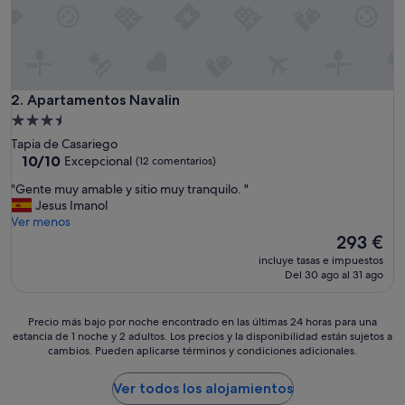
i
o
,
c
e
r
Apartamentos Navalin
2. Apartamentos Navalin
c
Alojamiento
a
de
Tapia de Casariego
n
3.5 estrellas
10.0
10/10
Excepcional
(12 comentarios)
o
sobre
a
"
"Gente muy amable y sitio muy tranquilo. "
10,
l
G
Jesus Imanol
Excepcional,
a
e
Ver menos
(12 comentarios)
p
n
El
293 €
l
t
precio
a
incluye tasas e impuestos
e
actual
Del 30 ago al 31 ago
y
m
es
a
u
de
y
y
293 €
Precio
Precio más bajo por noche encontrado en las últimas 24 horas para una
c
a
estancia de 1 noche y 2 adultos. Los precios y la disponibilidad están sujetos a
más
e
m
cambios. Pueden aplicarse términos y condiciones adicionales.
bajo
r
a
por
c
b
noche
Ver todos los alojamientos
a
l
encontrado