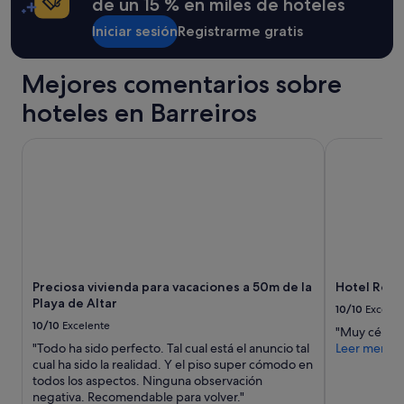
condiciones
de un 15 % en miles de hoteles
e
adicionales.
s
Iniciar sesión
Registrarme gratis
.
N
o
Mejores comentarios sobre
s
e
hoteles en Barreiros
o
í
Preciosa vivienda para vacaciones a 50m de la Playa de Alt
Hotel Ros M
a
n
r
u
i
d
o
s
y
Preciosa vivienda para vacaciones a 50m de la
Hotel Ros 
s
Playa de Altar
10/10
Excelen
e
10/10
Excelente
d
"Muy céntri
e
"Todo ha sido perfecto. Tal cual está el anuncio tal
Leer menos
s
cual ha sido la realidad. Y el piso super cómodo en
c
todos los aspectos. Ninguna observación
a
negativa. Recomendable para volver."