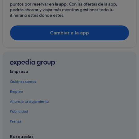
puntos por reservar en la app. Con las ofertas de la app,
Casas de campo en Barreiros
podrás ahorrar y viajar más mientras gestionas todo tu
itinerario estés donde estés.
Reinante hoteles
Cabañas en Lourenzá
Cambiar a la app
Hoteles con restaurante en Foz
Casas rurales en Reinante
Hoteles en la playa en Barreiros
Albergues en Barreiros
Empresa
Casas rurales en Barreiros
Quiénes somos
Hoteles de aventura en Foz
Empleo
Hoteles LGTBQIA en Barreiros
Hoteles con spa en Foz
Anuncia tu alojamiento
Hoteles de 3 estrellas en Foz
Publicidad
Hoteles de 5 estrellas en Foz
Prensa
Hoteles con piscina en Foz
Búsquedas