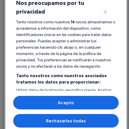
Hoteles con bar en Barreiros
Nos preocupamos por tu
Condiciones de uso
Curveiro hoteles
privacidad
Información legal/contacto
San Pedro de Benquerencia hoteles
Tanto nosotros como nuestros
16
socios almacenamos o
Pautas sobre el contenido y cómo denunciar contenido
Cabañas en Barreiros
accedemos a información del dispositivo, como
identificadores únicos en las cookies para tratar datos
Hoteles cerca de Santo Estevo do Ermo
Ayuda
personales. Puedes aceptar o administrar tus
Campings de caravanas en San Pedro de Benquerencia
Ayuda
preferencias haciendo clic abajo o, en cualquier
Hoteles de 3 estrellas en Lourenzá
momento, a través de la página de la política de
Cancelar un vuelo
privacidad. Tus preferencias se notificarán a nuestros
Hoteles con spa en Barreiros
Cancelar una reserva de hotel o de un alquiler vacacional
socios y no afectarán a los datos de navegación.
Plazos de reembolso
Tanto nosotros como nuestros asociados
tratamos los datos para proporcionar:
Utilizar un cupón de Expedia
Utilizar datos de localización geográfica precisa. Analizar
Documentos para viajes internacionales
activamente las características del dispositivo para su
identificación. Almacenar la información en un dispositivo
Acepto
y/o acceder a ella. Publicidad y contenido personalizados,
medición de publicidad y contenido, investigación de
audiencia y desarrollo de servicios.
© 2026 Expedia, Inc., una empresa de Expedia Group. Todos los
Rechazarlas todas
Lista de asociados (proveedores)
derechos reservados. Expedia y el logotipo de Expedia son marcas
comerciales o marcas comerciales registradas de Expedia, Inc.