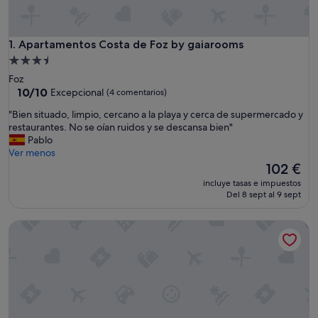
Apartamentos Costa de Foz by gaiarooms
1. Apartamentos Costa de Foz by gaiarooms
Alojamiento
de
Foz
3.5 estrellas
10.0
10/10
Excepcional
(4 comentarios)
sobre
"
"Bien situado, limpio, cercano a la playa y cerca de supermercado y
10,
B
restaurantes. No se oían ruidos y se descansa bien"
Excepcional,
i
Pablo
(4 comentarios)
e
Ver menos
n
El
102 €
s
precio
incluye tasas e impuestos
i
actual
Del 8 sept al 9 sept
t
es
u
de
Apartamentos Navalin
a
102 €
d
o
,
l
i
m
p