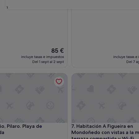
A Espiñeira
31
El
85 €
precio
incluye tasas e impuestos
incluye tasas e
actual
Del 1 sept al 2 sept
Del 7 a
es
de
 Pilaro. Playa de Peñaronda
Habitación A Figueira en Mond
85 €
 Pilaro. Playa de Peñaronda
Habitación A Figueira en Mond
ño, Pilaro. Playa de
7. Habitación A Figueira en
da
Mondoñedo con vistas a la 
terraza compartida y Wi-Fi