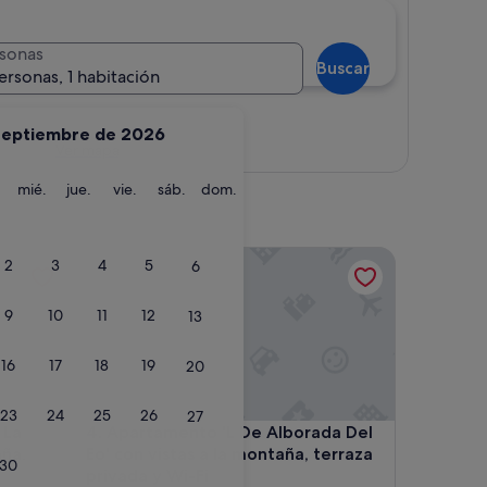
sonas
Buscar
ersonas, 1 habitación
septiembre de 2026
Ver mapa
martes
miércoles
jueves
viernes
sábado
domingo
mié.
jue.
vie.
sáb.
dom.
radera con vistas a la montaña, jardín y Wi-Fi
Apartamento 'L De Alborada Del Eo' con vistas a la 
2
3
4
5
6
9
10
11
12
13
16
17
18
19
20
23
24
25
26
27
radera con vistas a la montaña, jardín y Wi-Fi
Apartamento 'L De Alborada Del Eo' con vistas a la 
 La
4. Apartamento 'L De Alborada Del
aña,
Eo' con vistas a la montaña, terraza
30
privada y Wi-Fi