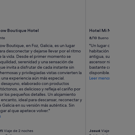
low Boutique Hotel
Hotel Mi Norte
nte
8/10
Bueno
ow Boutique, en Foz, Galicia, es un lugar
"Un lugar con mucho enc
ra desconectar y dejarse llevar por el ritmo
habitación necesitaría 
 la vida. Desde el primer momento se
antigua, suelo con baldo
nquilidad, serenidad y una sensación de
ascensor ni aire acondic
ue invita a disfrutar de cada instante sin
bastante cómoda y tiene
 hermosas y privilegiadas vistas convierten la
disponible."
n una experiencia aún más especial.
Leer menos
 desayuno, elaborado con productos
utóctonos, es delicioso y refleja el cariño por
 por los pequeños detalles. Un alojamiento
encanto, ideal para descansar, reconectar y
e Galicia en su versión más auténtica. Sin
gar al que apetece volver."
s
fi
Viaje de 2 noches
Josué
Viaje de 1 noche