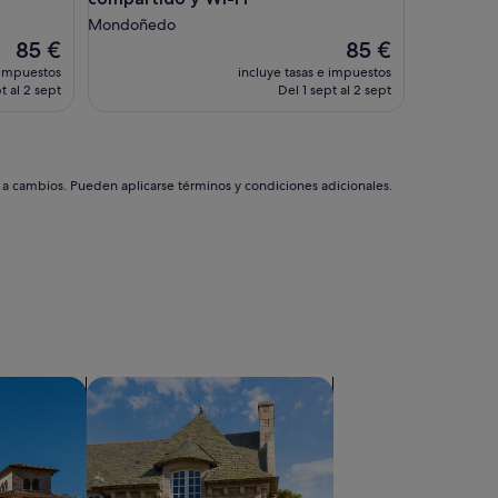
Mondoñedo
El
El
85 €
85 €
precio
precio
 impuestos
incluye tasas e impuestos
actual
actual
t al 2 sept
Del 1 sept al 2 sept
es
es
de
de
85 €
85 €
s a cambios. Pueden aplicarse términos y condiciones adicionales.
Buscar casas de campo