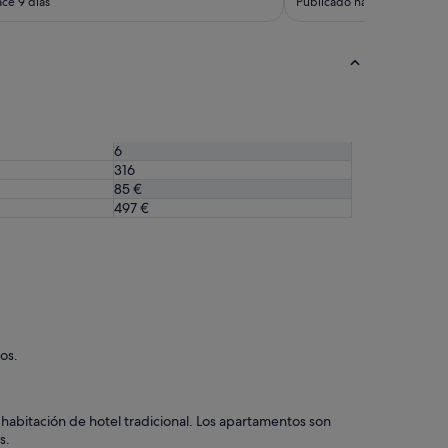
ce 9 días
Publicado hace 2 semanas
6
316
85 €
497 €
os.
abitación de hotel tradicional. Los apartamentos son
s.