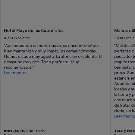
Hotel Playa de las Catedrales
Malates S
10/10
Excelente
10/10
Excele
"Aún no siendo un hotel nuevo, se encuentra súper
"Malates Sl
bien mantenido y muy limpio, las camas cómodas.
perfecto pa
Hemos estado muy agusto. La atención excelente. El
pausado de
desayuno muy rico. Todo perfecto. Muy
respira tra
recomendable."
bienestar q
Leer menos
prisas. Sus
estancia e
Además, el
locales y a
la tierra y
con mucho 
disfrutar d
duda, un lu
Leer meno
martuka
Viaje de 1 noche
Jose y Este