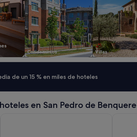
nes
Condominios
Villas
media de un 15 % en miles de hoteles
hoteles en San Pedro de Benquere
Hotel Playa de las Catedrales
Malates Sl