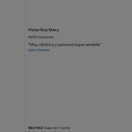
s
e
o
í
a
n
Hotel Ros Mary
r
10/10
Excelente
u
i
"Muy céntrico y personal súper amable"
d
Leer menos
o
s
y
s
e
d
e
s
c
a
n
s
a
b
i
BEATRIZ
Viaje de 1 noche