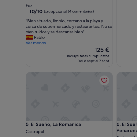
de
Foz
3.5 estrellas
10.0
10/10
Excepcional
(4 comentarios)
sobre
"
"Bien situado, limpio, cercano a la playa y
10,
B
cerca de supermercado y restaurantes. No se
Excepcional,
i
oían ruidos y se descansa bien"
(4 comentarios)
e
Pablo
n
Ver menos
s
El
125 €
i
precio
incluye tasas e impuestos
t
actual
Del 6 sept al 7 sept
u
es
a
de
El Sueño, La Romanica
El Sueño,
d
125 €
o
,
l
i
m
p
i
o
El Sueño, La Romanica
El Sueño,
5. El Sueño, La Romanica
6. El Sue
,
Peñaron
c
Castropol
e