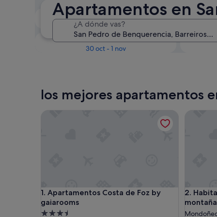
Apartamentos en Sa
En dos semanas
¿A dónde vas?
21 ago - 23 ago
Dentro de tres meses
D
30 oct - 1 nov
los mejores apartamentos e
Apartamentos Costa de Foz by gaiarooms
Habitació
Apartamentos Costa de Foz by gaiarooms
Habitació
1. Apartamentos Costa de Foz by
2. Habita
gaiarooms
montaña,
Alojamiento
Mondoñe