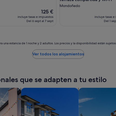
Mondoñedo
El
125 €
precio
incluye tasas e impuestos
incluye tasas e
actual
Del 6 sept al 7 sept
Del 1 sep
es
de
125 €
a una estancia de 1 noche y 2 adultos. Los precios y la disponibilidad están sujeto
Ver todos los alojamientos
nales que se adapten a tu estilo
aciones privadas
Buscar condominios
Buscar villas