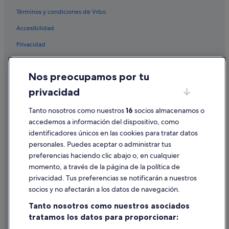
Casas de campo en Barreiros
Términos y condiciones de Vrbo
Hoteles con bar en Foz
Accesibilidad
Hoteles con spa en Barreiros
Privacidad
Pensiones en Foz
Apartamentos en Barreiros
Cookies
Nos preocupamos por tu
Hoteles de 3 estrellas en Barreiros
Condiciones de uso
privacidad
Hoteles de 4 estrellas en Foz
Información legal/contacto
Hoteles en la playa en Barreiros
Tanto nosotros como nuestros
16
socios almacenamos o
Pautas sobre el contenido y cómo denunciar contenido
accedemos a información del dispositivo, como
Campings de caravanas en San Pedro de Benquerencia
identificadores únicos en las cookies para tratar datos
Ayuda
Hoteles en la playa en Foz
personales. Puedes aceptar o administrar tus
Ayuda
Albergues en Foz
preferencias haciendo clic abajo o, en cualquier
momento, a través de la página de la política de
Hoteles de 3 estrellas en Foz
Cancelar un vuelo
privacidad. Tus preferencias se notificarán a nuestros
Casas privadas de vacaciones en San Pedro de Benquerencia
Cancelar una reserva de hotel o de un alquiler vacacional
socios y no afectarán a los datos de navegación.
Casas de campo en Foz
Plazos de reembolso
Tanto nosotros como nuestros asociados
Hoteles cerca de Santo Estevo do Ermo
tratamos los datos para proporcionar:
Utilizar un cupón de Expedia