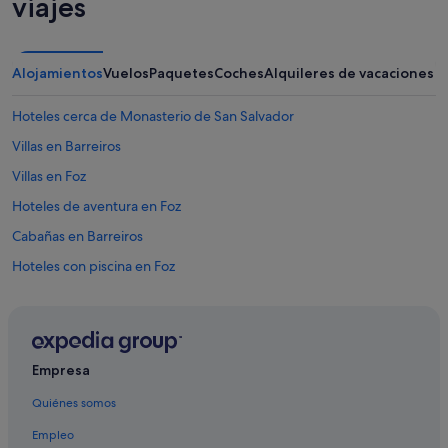
viajes
Alojamientos
Vuelos
Paquetes
Coches
Alquileres de vacaciones
Hoteles cerca de Monasterio de San Salvador
Villas en Barreiros
Villas en Foz
Hoteles de aventura en Foz
Cabañas en Barreiros
Hoteles con piscina en Foz
Casas rurales en Foz
Pensiones en Vidal
Condominios en Barreiros
Empresa
Hoteles cerca de Monte Comado
Quiénes somos
Condominios en Foz
Empleo
Casas rurales en Barreiros