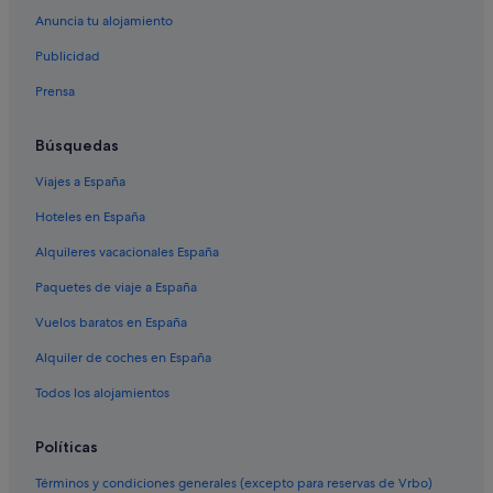
Anuncia tu alojamiento
Hoteles de 4 estrellas en Barreiros
Publicidad
Casas privadas de vacaciones en Foz
Prensa
Cabañas en San Pedro de Benquerencia
B&B en Barreiros
Búsquedas
Hoteles con bar en Barreiros
Viajes a España
Apartamentos en San Pedro de Benquerencia
Hoteles en España
Hoteles con spa en Foz
Alquileres vacacionales España
Hoteles para familias en Foz
Paquetes de viaje a España
Hoteles de 5 estrellas en Foz
Vuelos baratos en España
Hoteles que aceptan mascotas en Foz
Alquiler de coches en España
Hoteles para familias en Barreiros
Hoteles cerca de Playa de A Rapadoira
Todos los alojamientos
Curveiro hoteles
Políticas
Campings de caravanas en Reinante
Términos y condiciones generales (excepto para reservas de Vrbo)