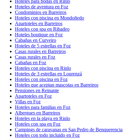
Hoteles para bodas en Rinlo
Hoteles de aventura en Foz
Condominios en Barreiros
Hoteles con piscina en Mondoñedo
Apartoteles en Barreiros
Hoteles con spa en Ribadeo
Hoteles boutique en Foz
Cabañas en Curveiro
Hoteles de 5 estrellas en Foz
Casas rurales en Barreiros
Casas rurales en Foz
Cabañas en Foz
Hoteles con piscina en Rinlo
Hoteles de 3 estrellas en Lourenzá
Hoteles con piscina en Foz
Hoteles que aceptan mascotas en Barreiros
Pensiones en Reinante
Apartoteles en Foz
Villas en Foz
Hoteles para familias en Foz
Albergues en Barreiros
Hoteles en la playa en Rinlo
Hoteles con spa en Foz
Campings de caravanas en San Pedro de Benquerencia
Hoteles con todo incluido en Foz