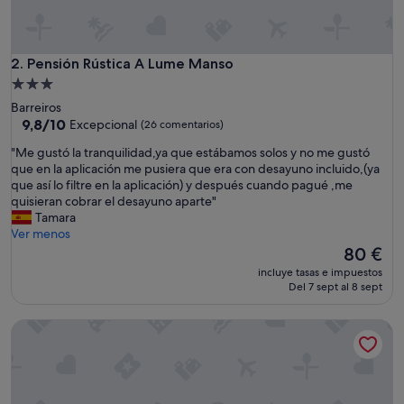
Pensión Rústica A Lume Manso
2. Pensión Rústica A Lume Manso
Alojamiento
de
Barreiros
3.0 estrellas
9.8
9,8/10
Excepcional
(26 comentarios)
sobre
"
"Me gustó la tranquilidad,ya que estábamos solos y no me gustó
10,
M
que en la aplicación me pusiera que era con desayuno incluido,(ya
Excepcional,
e
que así lo filtre en la aplicación) y después cuando pagué ,me
(26 comentarios)
g
quisieran cobrar el desayuno aparte"
u
Tamara
s
Ver menos
t
El
80 €
ó
precio
incluye tasas e impuestos
l
actual
Del 7 sept al 8 sept
a
es
t
de
Casa Brais
r
80 €
a
n
q
u