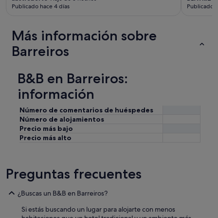
Publicado hace 4 días
Publicado h
i
l
t
Más información sobre
r
e
Barreiros
e
n
l
B&B en Barreiros:
a
a
información
p
l
Número de comentarios de huéspedes
i
Número de alojamientos
c
Precio más bajo
a
Precio más alto
c
i
ó
n
Preguntas frecuentes
)
y
d
¿Buscas un B&B en Barreiros?
e
s
Si estás buscando un lugar para alojarte con menos