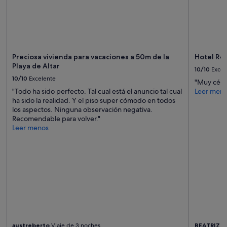
a
y
y
cambios.
u
a
Pueden
n
"
aplicarse
o
términos
i
y
n
condiciones
Preciosa vivienda para vacaciones a 50m de la
Hotel Ro
c
adicionales.
Playa de Altar
10/10
Excel
l
10/10
Excelente
u
"Muy cént
i
"Todo ha sido perfecto. Tal cual está el anuncio tal cual
Leer men
d
ha sido la realidad. Y el piso super cómodo en todos
o
los aspectos. Ninguna observación negativa.
,
Recomendable para volver."
(
Leer menos
y
a
q
u
e
a
s
í
l
o
f
austreberto
Viaje de 3 noches
BEATRIZ
Vi