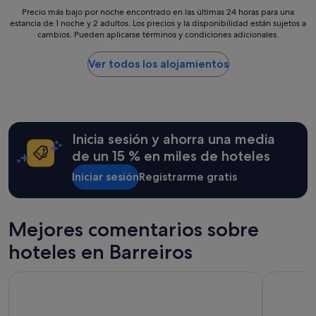
i
i
Precio
Precio más bajo por noche encontrado en las últimas 24 horas para una
ó
m
estancia de 1 noche y 2 adultos. Los precios y la disponibilidad están sujetos a
más
n
cambios. Pueden aplicarse términos y condiciones adicionales.
p
bajo
m
i
por
e
o
noche
Ver todos los alojamientos
p
y
encontrado
u
c
en
s
ó
las
i
m
últimas
e
o
24 horas
r
Inicia sesión y ahorra una media
d
para
a
o
una
de un 15 % en miles de hoteles
q
,
estancia
u
c
Iniciar sesión
Registrarme gratis
de
e
e
1 noche
e
r
y
r
c
2 adultos.
Mejores comentarios sobre
a
a
Los
c
d
precios
hoteles en Barreiros
o
e
y
n
l
la
d
a
Preciosa vivienda para vacaciones a 50m de la Playa de Altar
Hotel Ros
disponibilidad
e
p
están
s
l
sujetos
a
a