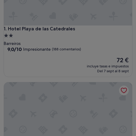
Hotel Playa de las Catedrales
1. Hotel Playa de las Catedrales
Alojamiento
de
Barreiros
2.0 estrellas
9.0
9,0/10
Impresionante
(188 comentarios)
sobre
El
72 €
10,
precio
Impresionante,
incluye tasas e impuestos
actual
(188 comentarios)
Del 7 sept al 8 sept
es
de
Pensión Rústica A Lume Manso
72 €