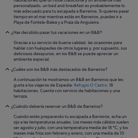
p
habitaciones que un hotel tradicional y un ambiente más
u
personalizado, un bed and breakfast es probablemente lo
é
más adecuado para tu escapada a Barreiros. Si quieres pasar
s
tiempo en el mar mientras estás en Barreiros, puedes ir a
c
Playa de Fontela-Balea y a Praia da Anguieira.
u
¿Has decidido pasar tus vacaciones en un B&B?
a
n
Gracias a su servicio de buena calidad, las ocasiones para
d
hablar con huéspedes de otros lugares y, por supuesto, sus
o
deliciosos desayunos, en los B&B se puede apreciar un
p
ambiente especial.
a
g
¿Cuáles son los B&B más destacados de Barreiros?
u
é
A continuación te mostramos un B&B en Barreiros que les
,
gusta a los viajeros de Expedia:
Refugio O Castro
: 18
m
habitaciones. Cuenta con servicio de habitaciones y una
e
terraza.
q
u
¿Cuándo debería reservar un B&B de Barreiros?
i
s
Cuando estés preparando tu escapada a Barreiros, echa un
i
ojo a las temperaturas anuales. Los meses más cálidos suelen
e
ser agosto y julio, con una temperatura media de 18 °C, y los
r
meses más fríos son febrero y enero, con una media de 10