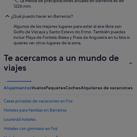
a
°C. La media de precipitaciones anuales en Barreiros es de
n
1226 mm.
c
¿Qué puedo hacer en Barreiros?
o
b
Algunos de los mejores lugares para estar al aire libre son
r
Golfo de Vizcaya y Santo Estevo do Ermo. También puedes
a
incluir Playa de Fontela-Balea y Praia da Anguieira en tu lista si
r
quieres ver otros lugares de la zona.
e
l
Te acercamos a un mundo de
d
e
viajes
s
a
y
u
Alojamientos
Vuelos
Paquetes
Coches
Alquileres de vacaciones
n
o
a
Casas privadas de vacaciones en Foz
p
Hoteles para familias en Barreiros
a
r
Lourenzá hoteles
t
e
Hoteles con gimnasio en Foz
"