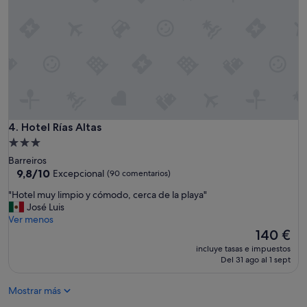
l
s
e
y
f
n
a
o
c
m
c
e
i
g
ó
u
n
s
e
t
s
Hotel Rías Altas
4. Hotel Rías Altas
ó
c
q
Alojamiento
a
u
de
Barreiros
s
e
3.0 estrellas
9.8
9,8/10
Excepcional
(90 comentarios)
a
e
sobre
"
n
"
"Hotel muy limpio y cómodo, cerca de la playa"
10,
l
H
José Luis
Excepcional,
a
o
Ver menos
(90 comentarios)
a
t
El
140 €
p
e
precio
incluye tasas e impuestos
l
l
actual
Del 31 ago al 1 sept
i
m
es
c
u
de
a
Mostrar más
y
140 €
c
l