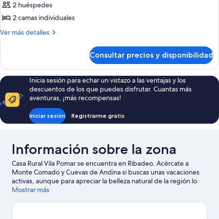
2 huéspedes
fotos
de
2 camas individuales
Habitación
Más
Ver más detalles
con
detalles
de
2
Consultar precios y disponibilidad
Habitación
camas
con
individuales
2
Inicia sesión para echar un vistazo a las ventajas y los
camas
descuentos de los que puedes disfrutar. Cuantas más
individuales
aventuras, ¡más recompensas!
Iniciar sesión
Registrarme gratis
Información sobre la zona
Casa Rural Vila Pomar se encuentra en Ribadeo. Acércate a
Monte Comado y Cuevas de Andina si buscas unas vacaciones
activas, aunque para apreciar la belleza natural de la región lo
mejor es visitar Golfo de Vizcaya o Ría de Ribadeo. ¿No ves el
Mostrar más
momento de estar ya cerca del agua? Con actividades
disponibles como windsurf o pesca, no te faltarán aventuras
cerca de tu alojamiento.
Ver guía de viaje de Ribadeo