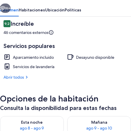
Pomar
erior
Siguiente
16+
Resumen
Habitaciones
Ubicación
Políticas
Comentarios
Increíble
9,2
9,2 de 10
46 comentarios externos
Servicios populares
Aparcamiento incluido
Desayuno disponible
Servicios de lavandería
Interior
Abrir todos
Opciones de la habitación
Consulta la disponibilidad para estas fechas
Consulta la disponibilidad para esta noche, ago 8 - ago 9
Consulta la disponibilidad pa
Esta noche
Mañana
ago 8 - ago 9
ago 9 - ago 10