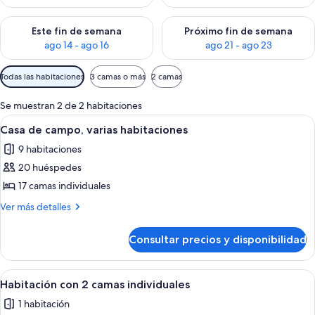
Consulta la disponibilidad para este fin de semana, ago 14 - a
Consulta la disponibilidad par
Este fin de semana
Próximo fin de semana
ago 14 - ago 16
ago 21 - ago 23
Filtros
Todas las habitaciones
3 camas o más
2 camas
disponibles
para
Se muestran 2 de 2 habitaciones
las
Abrir
Un dormitorio con cama, mesita de noc
5
Casa de campo, varias habitaciones
habitaciones
todas
9 habitaciones
las
20 huéspedes
fotos
de
17 camas individuales
Casa
Más
Ver más detalles
de
detalles
de
campo,
Consultar precios y disponibilidad
Casa
varias
de
habitaciones
campo,
Abrir
Una habitación con dos camas, una pa
3
varias
Habitación con 2 camas individuales
todas
habitaciones
1 habitación
las