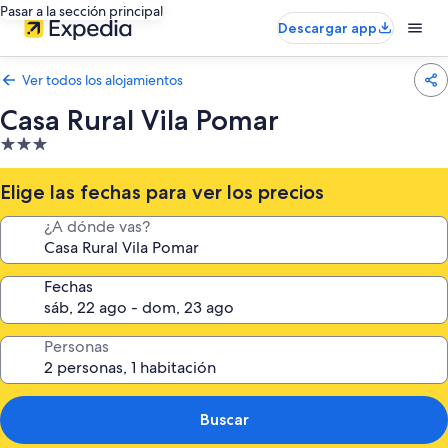
Pasar a la sección principal
Descargar app
Ver todos los alojamientos
Casa Rural Vila Pomar
Alojamiento
de
3.0 estrellas
Elige las fechas para ver los precios
¿A dónde vas?
Fechas
Personas
Buscar