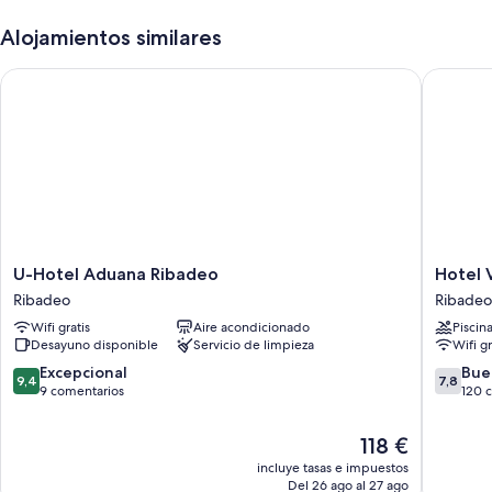
de entradas y espacios sin humos
Alojamientos similares
Además, otros de los servicios que encontrarás en todas las
U-Hotel Aduana Ribadeo
Hotel Vo
habitaciones incluyen:
Baños con bañeras profundas
Porches o patios y calefacción
U-
Hotel
U-Hotel Aduana Ribadeo
Hotel 
Hotel
Voar
Ribadeo
Ribadeo
Aduana
Ribadeo
Wifi gratis
Aire acondicionado
Piscin
Ribadeo
Desayuno disponible
Servicio de limpieza
Wifi gr
Ribadeo
9.4
7.8
Excepcional
Bue
9,4
7,8
sobre
sobre
9 comentarios
120 
10,
10,
Excepcional,
Bueno,
El
118 €
9 comentarios
120 com
precio
incluye tasas e impuestos
actual
Del 26 ago al 27 ago