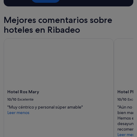
1 noche
y
2 adultos.
Mejores comentarios sobre
Los
precios
hoteles en Ribadeo
y
la
Hotel Ros Mary
Hotel Play
disponibilidad
están
sujetos
a
cambios.
Pueden
aplicarse
términos
y
condiciones
Hotel Ros Mary
Hotel Pla
adicionales.
10/10
Excelente
10/10
Excel
"Muy céntrico y personal súper amable"
"Aún no s
Leer menos
bien mant
Hemos est
desayuno 
recomend
Leer men