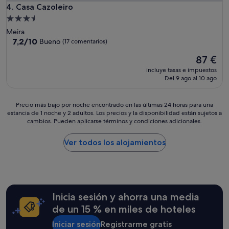
Casa Cazoleiro
4. Casa Cazoleiro
Alojamiento
de
Meira
3.5 estrellas
7.2
7,2/10
Bueno
(17 comentarios)
sobre
El
87 €
10,
precio
Bueno,
incluye tasas e impuestos
actual
(17 comentarios)
Del 9 ago al 10 ago
es
de
87 €
Precio
Precio más bajo por noche encontrado en las últimas 24 horas para una
estancia de 1 noche y 2 adultos. Los precios y la disponibilidad están sujetos a
más
cambios. Pueden aplicarse términos y condiciones adicionales.
bajo
por
noche
Ver todos los alojamientos
encontrado
en
las
últimas
24 horas
Inicia sesión y ahorra una media
para
una
de un 15 % en miles de hoteles
estancia
Iniciar sesión
Registrarme gratis
de