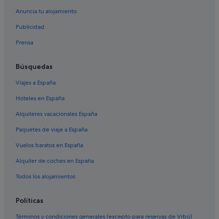
Hoteles para familias en Ribadeo
Anuncia tu alojamiento
Campings de caravanas en Ribadeo
Publicidad
Albergues en Reinante
Prensa
Hoteles de lujo en Ribadeo
Hoteles históricos en Ribadeo
Búsquedas
Condominios en Ribadeo
Viajes a España
Hoteles con spa en Ribadeo
Hoteles en España
Hoteles de 3 estrellas en Ribadeo
Alquileres vacacionales España
Casas privadas de vacaciones en Rinlo
Paquetes de viaje a España
Hoteles de 5 estrellas en Ribadeo
Vuelos baratos en España
Hoteles con piscina en Rinlo
Alquiler de coches en España
Casas de campo en Ribadeo
Albergues en Rinlo
Todos los alojamientos
Vidal hoteles
Políticas
Hoteles cerca de Playa de Os Castros
Términos y condiciones generales (excepto para reservas de Vrbo)