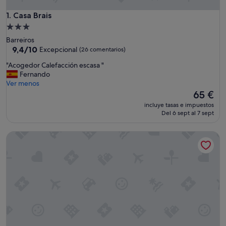
Casa Brais
1. Casa Brais
Alojamiento
de
Barreiros
3.0 estrellas
9.4
9,4/10
Excepcional
(26 comentarios)
sobre
"
"Acogedor Calefacción escasa "
10,
A
Fernando
Excepcional,
c
Ver menos
(26 comentarios)
o
El
65 €
g
precio
incluye tasas e impuestos
e
actual
Del 6 sept al 7 sept
d
es
o
de
Complejo Rural Lar de Vies
r
65 €
C
a
l
e
f
a
c
c
i