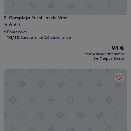
ó
n
e
s
Complejo Rural Lar de Vies
2. Complejo Rural Lar de Vies
c
Alojamiento
a
de
A Pontenova
s
3.5 estrellas
10.0
10/10
Excepcional
(20 comentarios)
a
sobre
"
El
94 €
10,
precio
Excepcional,
incluye tasas e impuestos
actual
(20 comentarios)
Del 7 sept al 8 sept
es
de
Casona de Labrada
94 €