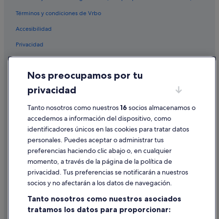
Campings de caravanas en Rinlo
Términos y condiciones de Vrbo
Rinlo hoteles
Accesibilidad
Cabañas en Meirengos
Privacidad
Hoteles cerca de Faro de Illa Pancha
Hoteles históricos en Rinlo
Cookies
Nos preocupamos por tu
Hoteles con spa en Rinlo
Condiciones de uso
privacidad
Casas de campo en Meirengos
Información legal/contacto
Hoteles de golf en Ribadeo
Tanto nosotros como nuestros
16
socios almacenamos o
Pautas sobre el contenido y cómo denunciar contenido
accedemos a información del dispositivo, como
Hoteles que aceptan mascotas en Ribadeo
identificadores únicos en las cookies para tratar datos
Ayuda
Hoteles en la playa en Rinlo
personales. Puedes aceptar o administrar tus
Ayuda
Reinante hoteles
preferencias haciendo clic abajo o, en cualquier
momento, a través de la página de la política de
Hoteles cerca de Monte Comado
Cancelar un vuelo
privacidad. Tus preferencias se notificarán a nuestros
Casas rurales en Meirengos
Cancelar una reserva de hotel o de un alquiler vacacional
socios y no afectarán a los datos de navegación.
Hoteles con wifi en Ribadeo
Plazos de reembolso
Tanto nosotros como nuestros asociados
Alojamientos agroturísticos en Rinlo
tratamos los datos para proporcionar:
Utilizar un cupón de Expedia