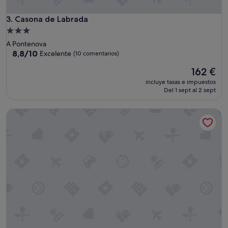
Casona de Labrada
3. Casona de Labrada
Alojamiento
de
A Pontenova
3.0 estrellas
8.8
8,8/10
Excelente
(10 comentarios)
sobre
El
162 €
10,
precio
Excelente,
incluye tasas e impuestos
actual
(10 comentarios)
Del 1 sept al 2 sept
es
de
Casa Cazoleiro
162 €