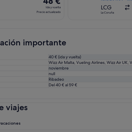
48 €
6 horas
Ida
LCG
Ida y vuelta
y
Precio actualizado
La Coruña
vuelta,
Precio
actualizado
mación importante
40 € (ida y vuelta)
Wizz Air Malta, Vueling Airlines, Wizz Air UK, V
noviembre
null
Ribadeo
Del 40 € al 59 €
 viajes
vacaciones