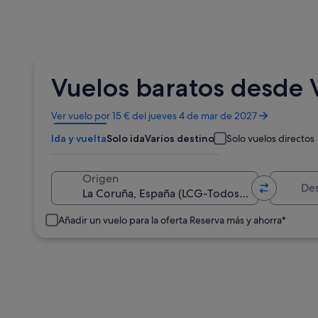
Vuelos baratos desde Vi
Se
Ver vuelo por 15 € del jueves 4 de mar de 2027
abre
Ida y vuelta
Solo ida
Varios destinos
Solo vuelos directos
en
una
ventana
Destino
Origen
nueva
Añadir un vuelo para la oferta Reserva más y ahorra*