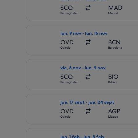
SCQ
MAD
Santiago de
Madrid
Compostela
Seleccionar vuelo de Vueling Airlines
lun, 9 nov - lun, 16 nov
OVD
BCN
Oviedo
Barcelona
Seleccionar vuelo de Wizz Air Malta, 
vie, 6 nov - lun, 9 nov
SCQ
BIO
Santiago de
Bilbao
Compostela
Seleccionar vuelo de Volotea, con sal
jue, 17 sept - jue, 24 sept
OVD
AGP
Oviedo
Málaga
Seleccionar vuelo de Vueling Airlines,
lun, 1 feb - lun, 8 feb