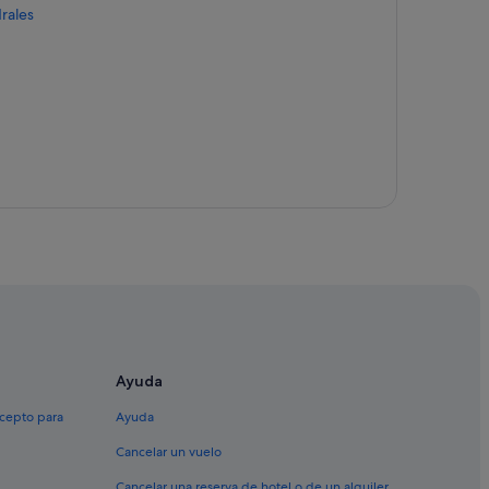
rales
o
nlo
Ayuda
xcepto para
Ayuda
Cancelar un vuelo
Cancelar una reserva de hotel o de un alquiler