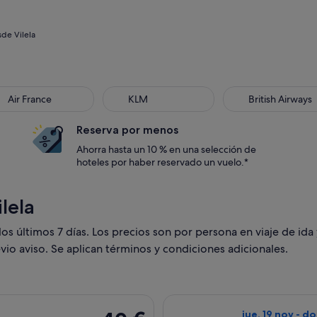
de Vilela
Air France
KLM
British Airways
Reserva por menos
Ahorra hasta un 10 % en una selección de
hoteles por haber reservado un vuelo.*
lela
s últimos 7 días. Los precios son por persona en viaje de ida 
vio aviso. Se aplican términos y condiciones adicionales.
 con salida el mar, 3 nov de Santiago de Compostela a Madrid, 
Seleccionar vuel
40 €
jue, 19 nov - d