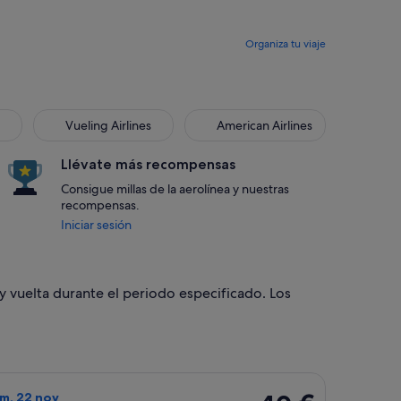
Organiza tu viaje
Vueling Airlines
American Airlines
Llévate más recompensas
Consigue millas de la aerolínea y nuestras
recompensas.
Iniciar sesión
y vuelta durante el periodo especificado. Los
y vuelta el sáb, 7 nov, con un precio de 40 €. Precio actualiz
o de Wizz Air UK, con salida el jue, 19 nov de Oviedo a Londre
40 €
om, 22 nov