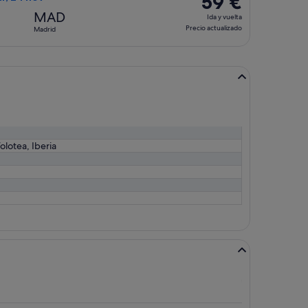
59 €
Ida
MAD
Ida y vuelta
y
Precio actualizado
Madrid
vuelta,
Precio
actualizado
olotea, Iberia