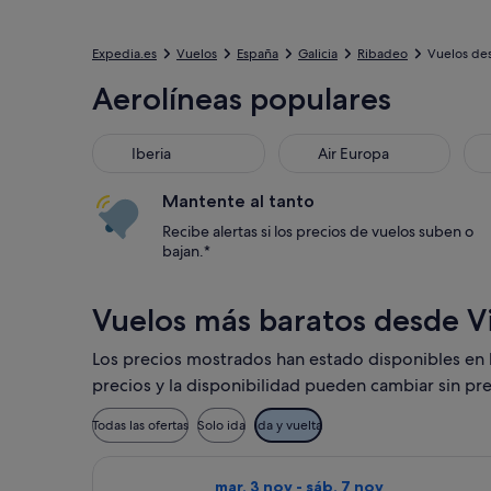
Expedia.es
Vuelos
España
Galicia
Ribadeo
Vuelos des
Aerolíneas populares
Iberia
Air Europa
Mantente al tanto
Recibe alertas si los precios de vuelos suben o
bajan.*
Vuelos más baratos desde Vi
Los precios mostrados han estado disponibles en lo
precios y la disponibilidad pueden cambiar sin pre
Todas las ofertas
Solo ida
Ida y vuelta
Seleccionar vuelo de Wizz Air Malta,
mar, 3 nov - sáb, 7 nov