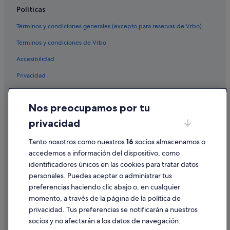
Casas rurales en Rinlo
Políticas
Hoteles históricos en Rinlo
Términos y condiciones generales (excepto para reservas de Vrbo)
Hoteles románticos en Ribadeo
Términos y condiciones de Vrbo
Rinlo hoteles
Accesibilidad
Cabañas en Meirengos
Privacidad
Hoteles para familias en Ribadeo
Hoteles cerca de Faro de Illa Pancha
Cookies
Nos preocupamos por tu
Hoteles con wifi en Ribadeo
Condiciones de uso
privacidad
Hoteles cerca de Monte Comado
Información legal/contacto
Albergues en Rinlo
Tanto nosotros como nuestros
16
socios almacenamos o
Pautas sobre el contenido y cómo denunciar contenido
accedemos a información del dispositivo, como
Albergues en Reinante
identificadores únicos en las cookies para tratar datos
Ayuda
Alojamientos agroturísticos en Ribadeo
personales. Puedes aceptar o administrar tus
Ayuda
Campings de caravanas en Ribadeo
preferencias haciendo clic abajo o, en cualquier
momento, a través de la página de la política de
Cabañas en Rinlo
Cancelar un vuelo
privacidad. Tus preferencias se notificarán a nuestros
Campings de caravanas en Reinante
Cancelar una reserva de hotel o de un alquiler vacacional
socios y no afectarán a los datos de navegación.