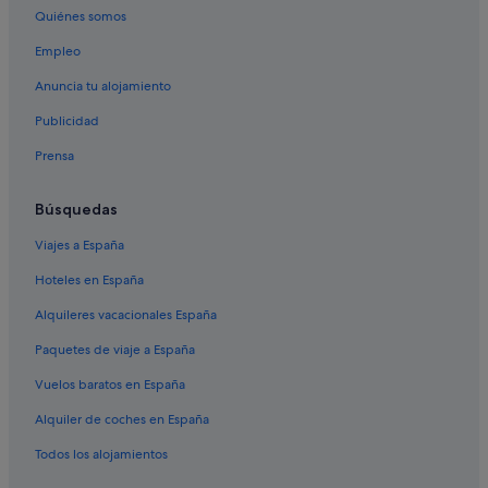
Quiénes somos
Pensiones en Reinante
Empleo
Apartoteles en Meirengos
Anuncia tu alojamiento
Pensiones en Ribadeo
Publicidad
Cabañas en Ribadeo
Prensa
Apartamentos en Rinlo
Vilela hoteles
Búsquedas
Hoteles cerca de Playa de las Catedrales
Viajes a España
Hoteles en la playa en Ribadeo
Hoteles en España
Casas privadas de vacaciones en Ribadeo
Alquileres vacacionales España
Casas rurales en Reinante
Paquetes de viaje a España
Hoteles históricos en Ribadeo
Vuelos baratos en España
Pensiones en Meirengos
Alquiler de coches en España
Reinante hoteles
Hoteles de 5 estrellas en Ribadeo
Todos los alojamientos