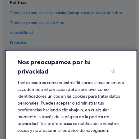
Políticas
Hoteles para bodas en Rinlo
Términos y condiciones generales (excepto para reservas de Vrbo)
Rinlo hoteles
Términos y condiciones de Vrbo
Hoteles con conserje en Ribadeo
Accesibilidad
Apartamentos en Ribadeo
Privacidad
Vidal hoteles
Hoteles de lujo en Ribadeo
Cookies
Nos preocupamos por tu
Pensiones en Ribadeo
Condiciones de uso
privacidad
Pensiones en Rinlo
Información legal/contacto
Villas en Ribadeo
Pautas sobre el contenido y cómo denunciar contenido
Tanto nosotros como nuestros
16
socios almacenamos o
accedemos a información del dispositivo, como
Casas privadas de vacaciones en Ribadeo
identificadores únicos en las cookies para tratar datos
Ayuda
Campings de caravanas en Reinante
personales. Puedes aceptar o administrar tus
Ayuda
Hoteles cerca de Faro de Illa Pancha
preferencias haciendo clic abajo o, en cualquier
momento, a través de la página de la política de
Hoteles con wifi en Ribadeo
Cancelar un vuelo
privacidad. Tus preferencias se notificarán a nuestros
Pensiones en Reinante
Cancelar una reserva de hotel o de un alquiler vacacional
socios y no afectarán a los datos de navegación.
Campings de caravanas en Rinlo
Plazos de reembolso