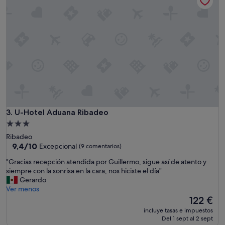
ó
n
d
e
c
e
p
c
i
o
n
a
n
U-Hotel Aduana Ribadeo
3. U-Hotel Aduana Ribadeo
t
Alojamiento
e
de
Ribadeo
,
3.0 estrellas
9.4
9,4/10
Excepcional
(9 comentarios)
t
sobre
o
"
"Gracias recepción atendida por Guillermo, sigue así de atento y
10,
d
G
siempre con la sonrisa en la cara, nos hiciste el día"
Excepcional,
o
r
Gerardo
(9 comentarios)
m
a
Ver menos
u
c
El
122 €
y
i
precio
v
incluye tasas e impuestos
a
actual
Del 1 sept al 2 sept
i
s