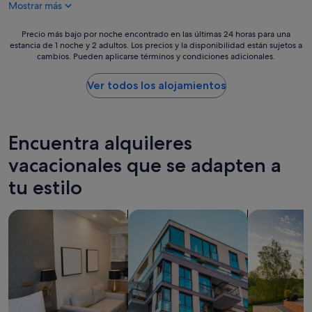
l
s
Mostrar más
156 €
e
,
r
e
Precio
Precio más bajo por noche encontrado en las últimas 24 horas para una
m
l
estancia de 1 noche y 2 adultos. Los precios y la disponibilidad están sujetos a
más
o
b
cambios. Pueden aplicarse términos y condiciones adicionales.
bajo
,
a
por
s
ñ
noche
Ver todos los alojamientos
i
o
encontrado
g
.
en
u
M
las
e
u
últimas
Encuentra alquileres
a
y
24 horas
s
c
para
vacacionales que se adapten a
í
a
una
d
r
tu estilo
estancia
e
o
de
a
p
1 noche
t
Buscar apartoteles
Buscar apartamentos
buscar casas
a
y
e
r
2 adultos.
n
a
Los
t
l
precios
o
a
y
y
c
la
s
a
disponibilidad
i
l
están