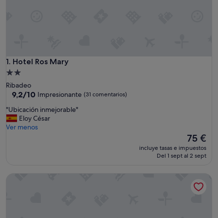
Hotel Ros Mary
1. Hotel Ros Mary
Alojamiento
de
Ribadeo
2.0 estrellas
9.2
9,2/10
Impresionante
(31 comentarios)
sobre
"
"Ubicación inmejorable"
10,
U
Eloy César
Impresionante,
b
Ver menos
(31 comentarios)
i
El
75 €
c
precio
incluye tasas e impuestos
a
actual
Del 1 sept al 2 sept
c
es
i
de
Hotel Voar
ó
75 €
n
i
n
m