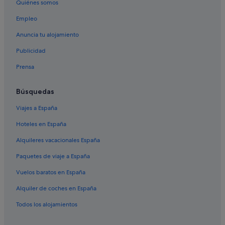
Quiénes somos
Hoteles de 5 estrellas en Rinlo
Empleo
Hoteles de 3 estrellas en Rinlo
Anuncia tu alojamiento
Cabañas en Rinlo
Publicidad
Casas rurales en Rinlo
Prensa
Casas rurales en Ribadeo
Apartoteles en Ribadeo
Búsquedas
Casas rurales en Reinante
Viajes a España
Hoteles que aceptan mascotas en Ribadeo
Hoteles en España
Ribadeo hoteles
Alquileres vacacionales España
Hoteles de 4 estrellas en Ribadeo
Paquetes de viaje a España
Vilela hoteles
Vuelos baratos en España
Hoteles de 3 estrellas en Ribadeo
Alquiler de coches en España
Albergues en Reinante
Apartamentos en Rinlo
Todos los alojamientos
Condominios en Ribadeo