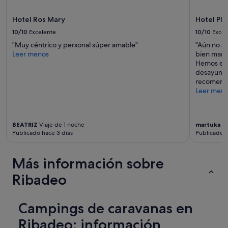
,
a
n
.
Hotel Ros Mary
Hotel Pla
o
E
s
10/10
Excelente
10/10
Excel
l
h
p
"Muy céntrico y personal súper amable"
"Aún no s
i
e
Leer menos
bien mant
c
r
Hemos est
i
s
desayuno 
s
o
recomend
t
n
Leer men
e
a
e
l
l
m
d
BEATRIZ
Viaje de 1 noche
martuka
Vi
u
í
Publicado hace 3 días
Publicado h
y
a
a
"
m
Más información sobre
a
b
Ribadeo
l
e
.
Campings de caravanas en
"
Ribadeo: información