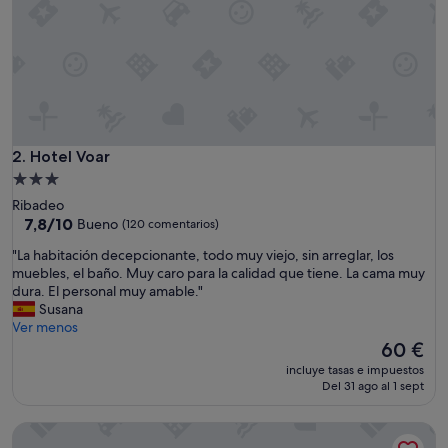
e
j
o
r
a
b
l
e
"
Hotel Voar
2. Hotel Voar
Alojamiento
de
Ribadeo
3.0 estrellas
7.8
7,8/10
Bueno
(120 comentarios)
sobre
"
"La habitación decepcionante, todo muy viejo, sin arreglar, los
10,
L
muebles, el baño. Muy caro para la calidad que tiene. La cama muy
Bueno,
a
dura. El personal muy amable."
(120 comentarios)
h
Susana
a
Ver menos
b
El
60 €
i
precio
incluye tasas e impuestos
t
actual
Del 31 ago al 1 sept
a
es
c
de
U-Hotel Aduana Ribadeo
i
60 €