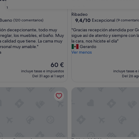
nto
Alojamiento
31
de
Ribadeo
las
3.0 estrellas
9.4
9,4/10
Bueno
Excepcional
(120 comentarios)
(9 comentari
sobre
"
ción decepcionante, todo muy
"Gracias recepción atendida por Gu
10,
G
arreglar, los muebles, el baño. Muy
sigue así de atento y siempre con l
Excepcional,
r
la calidad que tiene. La cama muy
la cara, nos hiciste el día"
entarios)
(9 comentarios)
a
ersonal muy amable."
Gerardo
c
a
Ver menos
i
a
El
60 €
s
precio
incluye tasas e impuestos
incluye tasas e
r
actual
Del 31 ago al 1 sept
Del 26 ago
e
es
c
de
e Carragal
Hotel Mi Norte
e
60 €
p
c
i
ó
n
a
t
e