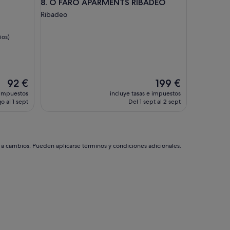
O FARO APARMENTS RIBADEO
8. O FARO APARMENTS RIBADEO
Ribadeo
ios)
El
El
92 €
199 €
precio
precio
 impuestos
incluye tasas e impuestos
actual
actual
o al 1 sept
Del 1 sept al 2 sept
es
es
de
de
92 €
199 €
s a cambios. Pueden aplicarse términos y condiciones adicionales.