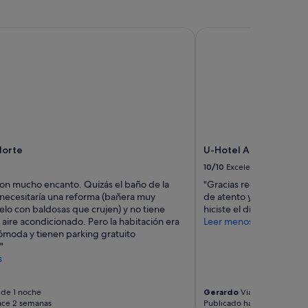
orte
U-Hotel Aduana Riba
Norte
U-Hotel Aduana Riba
10/10
Excelente
con mucho encanto. Quizás el baño de la
"Gracias recepción atend
 necesitaría una reforma (bañera muy
de atento y siempre con l
elo con baldosas que crujen) y no tiene
hiciste el día"
 aire acondicionado. Pero la habitación era
Leer menos
ómoda y tienen parking gratuito
"
s
 de 1 noche
Gerardo
Viaje de 1 noche
ace 2 semanas
Publicado hace 3 semanas