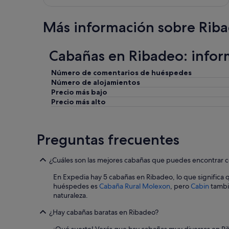
e
n
Más información sobre Rib
e
.
L
Cabañas en Ribadeo: infor
a
c
a
Número de comentarios de huéspedes
m
Número de alojamientos
a
Precio más bajo
m
Precio más alto
u
y
d
Preguntas frecuentes
u
r
a
¿Cuáles son las mejores cabañas que puedes encontrar 
.
E
En Expedia hay 5 cabañas en Ribadeo, lo que significa q
l
huéspedes es
Cabaña Rural Molexon
, pero
Cabin
tambié
p
naturaleza.
e
r
¿Hay cabañas baratas en Ribadeo?
s
o
¡Qué suerte! Verás que hay cabañas muy diversas en Ri