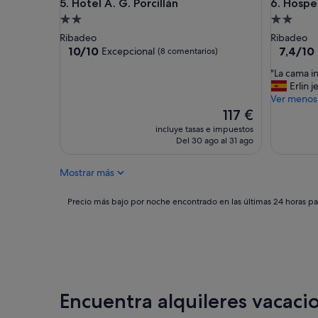
Hotel A. G. Porcillán
Hospedax
5. Hotel A. G. Porcillán
6. Hospe
e
o
"
n
Alojamiento
Alojamie
a
de
de
Ribadeo
Ribadeo
n
2.0 estrellas
2.0 estrel
10.0
7.4
10/10
7,4/10
Excepcional
(8 comentarios)
t
sobre
sobre
e
"
"La cama i
10,
10,
,
L
Erlin j
Excepcional,
Bueno,
t
a
Ver menos
(8 comentarios)
(11 comen
o
c
El
117 €
d
a
precio
incluye tasas e impuestos
o
m
actual
Del 30 ago al 31 ago
m
a
es
u
i
de
y
Mostrar más
n
117 €
v
c
i
o
Precio
Precio más bajo por noche encontrado en las últimas 24 horas par
e
m
más
j
o
bajo
o
d
por
,
a
noche
s
"
encontrado
i
en
n
las
Encuentra alquileres vacacio
a
últimas
r
24 horas