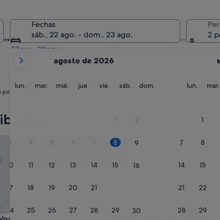
En dos meses
Fechas
Per
2 oct - 4 oct
sáb., 22 ago. - dom., 23 ago.
2 p
entro de cuatro meses
27 nov - 29 nov
Tus
agosto de 2026
meses
actuales
son
lunes
martes
miércoles
jueves
viernes
sábado
domingo
lunes
lun.
mar.
mié.
jue.
vie.
sáb.
dom.
lun.
mar.
s podrían ser adecuadas.
August
de
2026
Ribadeo
1
1
2
y
September
ar
U-Hotel Aduana Ribadeo
3
4
5
6
7
8
7
8
9
de
2026.
10
11
12
13
14
15
14
15
16
17
18
19
20
21
22
21
22
23
24
25
26
27
28
29
28
29
30
ar
U-Hotel Aduana Ribadeo
 Voar
3. U-Hotel Aduana Ribadeo