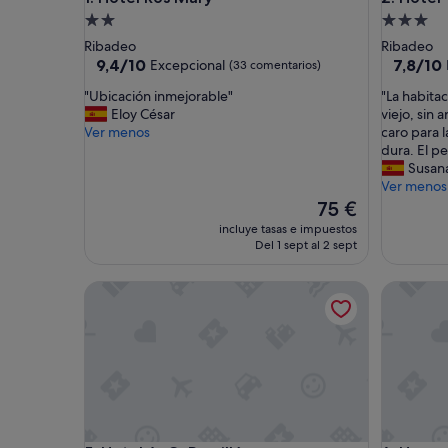
Alojamiento
Alojamie
de
de
Ribadeo
Ribadeo
2.0 estrellas
3.0 estrel
9.4
7.8
9,4/10
7,8/10
Excepcional
(33 comentarios)
sobre
sobre
"
"
"Ubicación inmejorable"
"La habita
10,
10,
U
L
Eloy César
viejo, sin 
Excepcional,
Bueno,
b
a
Ver menos
caro para 
(33 comentarios)
(120 com
i
h
dura. El p
c
a
Susan
a
b
Ver menos
c
i
El
75 €
i
t
precio
incluye tasas e impuestos
ó
a
actual
Del 1 sept al 2 sept
n
c
es
i
i
de
Hotel A. G. Porcillán
Hospedax
n
ó
75 €
m
n
e
d
j
e
o
c
r
e
a
p
b
c
l
i