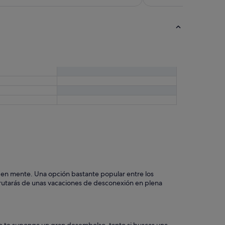
es en mente. Una opción bastante popular entre los
frutarás de unas vacaciones de desconexión en plena
o te suponga un gran desembolso, tanto si buscas una