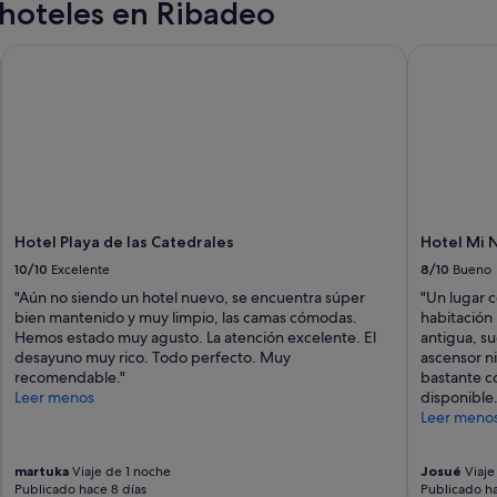
hoteles en Ribadeo
r
i
s
Hotel Playa de las Catedrales
Hotel Mi N
a
e
n
l
a
c
a
r
a
Hotel Playa de las Catedrales
Hotel Mi 
,
10/10
Excelente
8/10
Bueno
n
o
"Aún no siendo un hotel nuevo, se encuentra súper
"Un lugar 
s
bien mantenido y muy limpio, las camas cómodas.
habitación
h
Hemos estado muy agusto. La atención excelente. El
antigua, su
i
desayuno muy rico. Todo perfecto. Muy
ascensor ni
c
recomendable."
bastante c
i
Leer menos
disponible.
s
Leer meno
t
e
e
martuka
Viaje de 1 noche
Josué
Viaje
Publicado hace 8 días
Publicado h
l