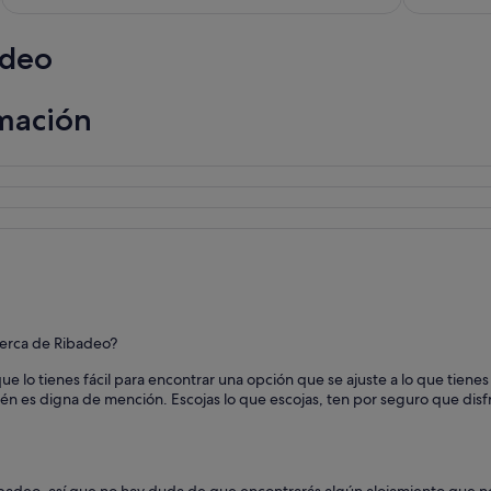
d
í
adeo
a
"
mación
cerca de Ribadeo?
ue lo tienes fácil para encontrar una opción que se ajuste a lo que tien
n es digna de mención. Escojas lo que escojas, ten por seguro que dis
badeo, así que no hay duda de que encontrarás algún alojamiento que n