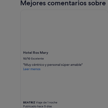
Mejores comentarios sobre 
M
u
y
Hotel Ros Mary
c
a
r
o
p
a
r
a
l
Hotel Ros Mary
a
10/10
Excelente
c
a
"Muy céntrico y personal súper amable"
l
Leer menos
i
d
a
d
q
u
e
t
BEATRIZ
Viaje de 1 noche
Publicado hace 5 días
i