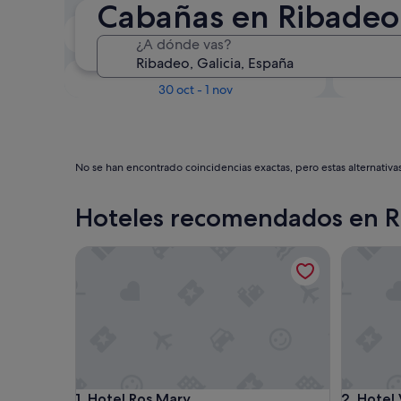
Cabañas en Ribadeo
En dos semanas
¿A dónde vas?
21 ago - 23 ago
Dentro de tres meses
D
30 oct - 1 nov
No se han encontrado coincidencias exactas, pero estas alternativa
Hoteles recomendados en 
Hotel Ros Mary
Hotel Vo
Hotel Ros Mary
Hotel Vo
1. Hotel Ros Mary
2. Hotel