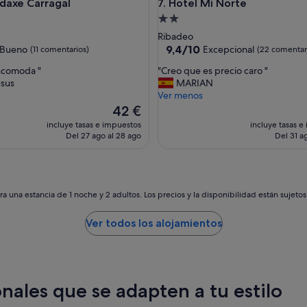
e Carragal
Hotel Mi Norte
daxe Carragal
7. Hotel Mi Norte
n
d
nto
Alojamiento
i
de
Ribadeo
d
las
2.0 estrellas
9.4
9,4/10
Bueno
Excepcional
(11 comentarios)
(22 comentar
a
sobre
p
"
ncomoda "
"Creo que es precio caro "
10,
o
C
esus
MARIAN
Excepcional,
r
r
Ver menos
tarios)
(22 comentarios)
G
e
El
42 €
u
o
precio
incluye tasas e impuestos
incluye tasas e
i
q
actual
Del 27 ago al 28 ago
Del 31 ag
l
u
es
l
e
de
e
e
42 €
r
s
m
p
a una estancia de 1 noche y 2 adultos. Los precios y la disponibilidad están sujeto
o
r
,
e
Ver todos los alojamientos
s
c
i
i
g
o
u
c
e
a
nales que se adapten a tu estilo
a
r
s
o