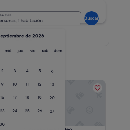
sonas
Buscar
ersonas, 1 habitación
septiembre de 2026
Ver mapa
martes
miércoles
jueves
viernes
sábado
domingo
mié.
jue.
vie.
sáb.
dom.
2
3
4
5
6
Parador De Ribadeo
9
10
11
12
13
16
17
18
19
20
23
24
25
26
27
30
Parador De Ribadeo
4. Parador De Ribadeo