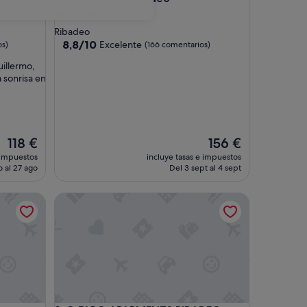
Alojamiento
de
Ribadeo
4.0 estrellas
8.8
8,8/10
Excelente
os)
(166 comentarios)
sobre
illermo,
10,
a sonrisa en
Excelente,
(166 comentarios)
El
El
118 €
156 €
precio
precio
 impuestos
incluye tasas e impuestos
actual
actual
 al 27 ago
Del 3 sept al 4 sept
es
es
de
de
O FARO APARMENTS RIBADEO
118 €
156 €