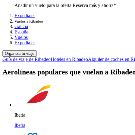
Añadir un vuelo para la oferta Reserva más y ahorra*
Expedia.es
Vuelos a Ribadeo
Galicia
España
Vuelos
Expedia.es
Organiza tu viaje
Guía de viaje de Ribadeo
Hoteles en Ribadeo
Alquiler de coches en R
Aerolíneas populares que vuelan a Ribade
Iberia
Iberia